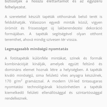
biztosítják a hosszú élettartamot és az egyszerű
felhelyezést.
A szeretettel készült tapéták otthonának belső terét is
feldobhatják. Válasszon egyedi minták közül, vigyen
örömöt és frissességet új lakberendezési dekoráció
formájában. A tapéták segítségével olyan otthont
teremthet, ahová mindig szívesen tér vissza.
Legmagasabb minőségű nyomtatás
A fotótapéták különféle mintákat, színek és formák
kombinációját kínálják, amelyek együtt feltűnő és
domináns elemet hoznak létre a helyiségben. A tapéták
kiváló minőségű, sima felületű vlies anyagra készülnek,
2
170 g/m
gramázzsal. A modern UV-led tintasugaras
nyomtatási technológiának köszönhetően a tapéták
kiemelkedő felületi ellenállósággal és színtartóssággal
rendelkeznek.