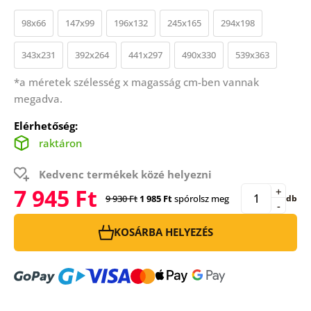
98x66
147x99
196x132
245x165
294x198
343x231
392x264
441x297
490x330
539x363
*a méretek szélesség x magasság cm-ben vannak
megadva.
Elérhetőség:
raktáron
Kedvenc termékek közé helyezni
7 945 Ft
+
9 930 Ft
1 985 Ft
spórolsz meg
db
-
KOSÁRBA HELYEZÉS