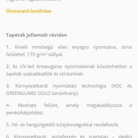
Útmutató letöltése
Tapéták jellemzői röviden
1.
Kiváló minőségű vlies anyagra nyomtatva, sima
2
felülettel, 170 g/m
súllyal.
2.
Az UV-led tintasugaras nyomtatásnak köszönhetően a
tapéták szakadásállók és színtartóak.
3.
Környezetbarát nyomtatási technológia (VOC és
GREENGUARD GOLD tanúsítvány).
4. Mosható felület, amely megakadályozza a
penészképződést.
5. Hő- és hangszigetelő tulajdonságokkal rendelkezik.
6. Környezetbarát, antiallergén és szagtalan – ideális