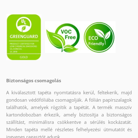
Biztonságos csomagolás
A kiválasztott tapéta nyomtatásra kerül, feltekerik, majd
gondosan védőfóliába csomagolják. A fólián papírszalagok
találhatók, amelyek rögzítik a tapétát. A termék masszív
kartondobozban érkezik, amely biztosítja a biztonságos
szállítást, minimálisra csökkentve a sérülés kockázatát.
Minden tapéta mellé részletes felhelyezési útmutatót és
ingyenes ragasztót adunk.