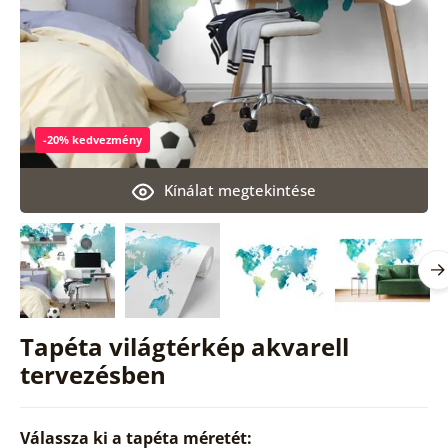
-20% kedvezmény
Kínálat megtekintése
Tapéta világtérkép akvarell
tervezésben
Válassza ki a tapéta méretét: