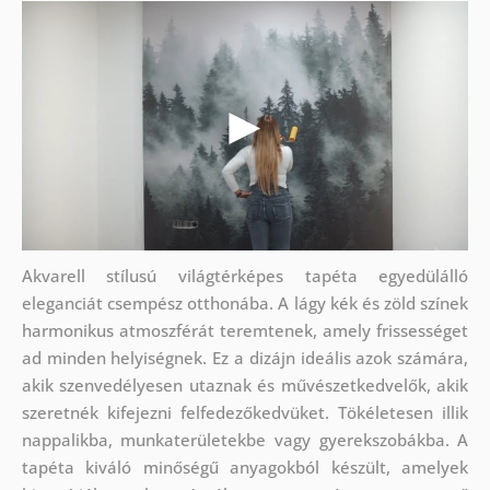
Akvarell stílusú világtérképes tapéta egyedülálló
eleganciát csempész otthonába. A lágy kék és zöld színek
harmonikus atmoszférát teremtenek, amely frissességet
ad minden helyiségnek. Ez a dizájn ideális azok számára,
akik szenvedélyesen utaznak és művészetkedvelők, akik
szeretnék kifejezni felfedezőkedvüket. Tökéletesen illik
nappalikba, munkaterületekbe vagy gyerekszobákba. A
tapéta kiváló minőségű anyagokból készült, amelyek