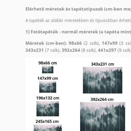
Elérhető méretek és tapétatípusok (cm-ben me
A tapéták az alábbi méretekben és típusokban érhető
1) Fotótapéták - normál méretek (a tapéta min
Méretek (cm-ben): 98x66
(2 csík),
147x99
(3 csí
343x231
(7 csík),
392x264
(8 csík),
441x297
(9 csík