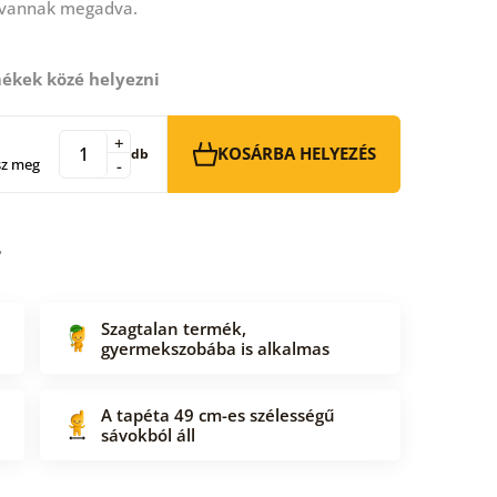
 vannak megadva.
ékek közé helyezni
+
KOSÁRBA HELYEZÉS
db
sz meg
-
Szagtalan termék,
gyermekszobába is alkalmas
A tapéta 49 cm-es szélességű
sávokból áll