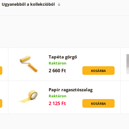
Ugyanebből a kollekcióból
Tapéta görgő
Raktáron
2 660 Ft
KOSÁRBA
Papír ragasztószalag
Raktáron
2 125 Ft
KOSÁRBA