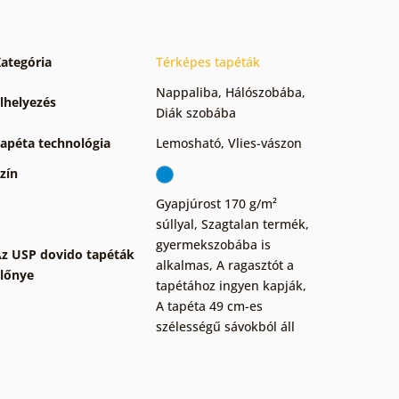
ategória
Térképes tapéták
Nappaliba
,
Hálószobába
,
lhelyezés
Diák szobába
apéta technológia
Lemosható
,
Vlies-vászon
zín
Gyapjúrost 170 g/m²
súllyal
,
Szagtalan termék,
gyermekszobába is
z USP dovido tapéták
alkalmas
,
A ragasztót a
lőnye
tapétához ingyen kapják
,
A tapéta 49 cm-es
szélességű sávokból áll