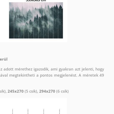
erül
adott mérethez igazodik, ami gyakran azt jelenti, hogy
sával megtekintheti a pontos megjelenést. A méretek 49
sík),
245x270
(5 csík),
294x270
(6 csík)