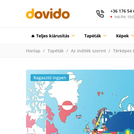
+36 176 54 
Hé-Pé: 10:0
🔥 Teljes kiárusítás
Tapéták
Képek
Honlap
Tapéták
Az indíték szerint
Térképes 
Ragasztó ingyen