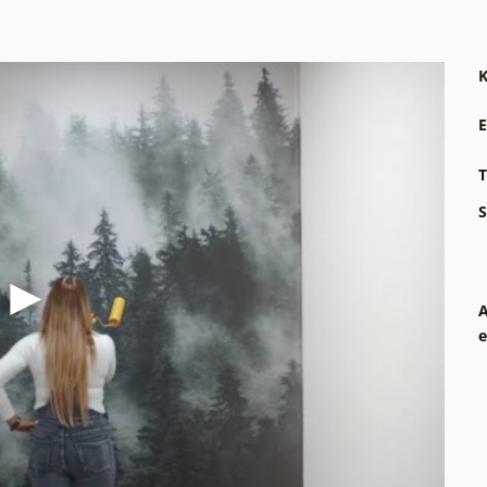
K
E
T
S
A
e