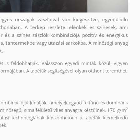
egyes országok zászlóival van kiegészítve, egyedülálló
tthonában. A térkép részletei élénkek és színesek, ami
r és a színes zászlók kombinációja pozitív és energikus
kba, tantermekbe vagy utazási sarkokba. A minőségi anyag
t.
ét is feldobhatják. Válasszon egyedi minták közül, vigyen
formájában. A tapéták segítségével olyan otthont teremthet,
kombinációját kínálják, amelyek együtt feltűnő és domináns
2
 minőségű, sima felületű vlies anyagra készülnek, 170 g/m
atási technológiának köszönhetően a tapéták kiemelkedő
nek.