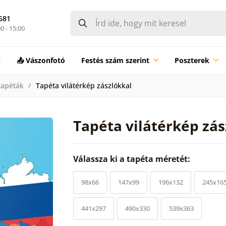
681
0 - 15:00
📤 Vászonfotó
Festés szám szerint
Poszterek
tapéták
Tapéta vilátérkép zászlókkal
Tapéta vilátérkép zás
Válassza ki a tapéta méretét:
98x66
147x99
196x132
245x16
441x297
490x330
539x363