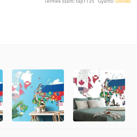
Termék szám: tap1135 Gyártó:
Dovido