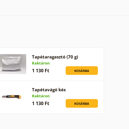
Tapétaragasztó (70 g)
Raktáron
1 130 Ft
KOSÁRBA
Tapétavágó kés
Raktáron
1 130 Ft
KOSÁRBA