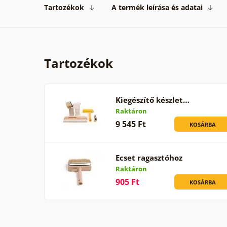
Tartozékok
A termék leírása és adatai
Tartozékok
Kiegészítő készlet…
Raktáron
9 545 Ft
KOSÁRBA
Ecset ragasztóhoz
Raktáron
905 Ft
KOSÁRBA