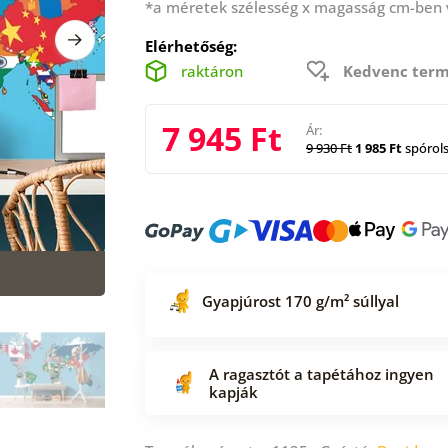
*a méretek szélesség x magasság cm-ben
Elérhetőség:
raktáron
Kedvenc term
7 945 Ft
Ár:
9 930 Ft
1 985 Ft
spórol
Gyapjúrost 170 g/m² súllyal
A ragasztót a tapétához ingyen
kapják