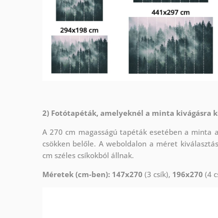
2) Fotótapéták, amelyeknél a minta kivágásra k
A 270 cm magasságú tapéták esetében a minta az 
csökken belőle. A weboldalon a méret kiválasztá
cm széles csíkokból állnak.
Méretek (cm-ben): 147x270
(3 csík),
196x270
(4 c