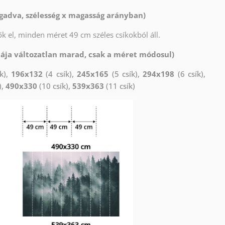
gadva, szélesség x magasság arányban)
k el, minden méret 49 cm széles csíkokból áll.
tája változatlan marad, csak a méret módosul)
k),
196x132
(4 csík),
245x165
(5 csík),
294x198
(6 csík),
),
490x330
(10 csík),
539x363
(11 csík)