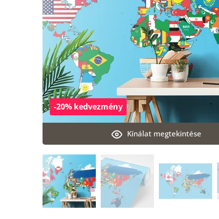
-20% kedvezmény
Kínálat megtekintése