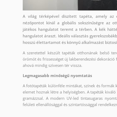
A világ térképével díszített tapéta, amely az 
nézőpontot kínál a globális sokszínűségre az o
játékos hangulatot teremt a térben. A kék hátté
hangulatot áraszt. Ideális választás gyerekszobá
hosszú élettartamot és könnyű alkalmazást biztosí
A szeretettel készült tapéták otthonának belső ter
örömöt és frissességet új lakberendezési dekoráció 
ahová mindig szívesen tér vissza.
Legmagasabb minőségű nyomtatás
A fotótapéták különféle mintákat, színek és formák 
elemet hoznak létre a helyiségben. A tapéták kiváló
gramázzsal. A modern UV-led tintasugaras nyomt
felületi ellenállósággal és színtartóssággal rendelkez