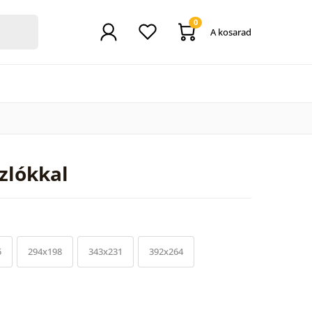
0
A kosarad
zlókkal
5
294x198
343x231
392x264