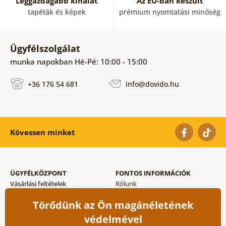
Leggazdagabb kínálat
Az EU-ban készült
tapéták és képek
prémium nyomtatási minőség
Ügyfélszolgálat
munka napokban Hé-Pé: 10:00 - 15:00
+36 176 54 681
info@dovido.hu
Kövessen minket
ÜGYFÉLKÖZPONT
FONTOS INFORMÁCIÓK
Vásárlási feltételek
Rólunk
Adatvédelem tárolása
Gyakori kérdések
Törődünk az Ön magánéletének
Szállítási és fizetési módok
Blog
Vissza küldés esetében
Kapcsolat
védelmével
Nagykereskedelmi