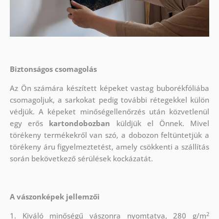
Biztonságos csomagolás
Az Ön számára készített képeket vastag buborékfóliába
csomagoljuk, a sarkokat pedig további rétegekkel külön
védjük.
A képeket minőségellenőrzés után közvetlenül
egy erős
kartondobozban
küldjük el Önnek. Mivel
törékeny termékekről van szó, a dobozon feltüntetjük a
törékeny áru figyelmeztetést, amely csökkenti a szállítás
során bekövetkező sérülések kockázatát.
A vászonképek jellemzői
2
1. Kiváló minőségű vászonra nyomtatva, 280 g/m