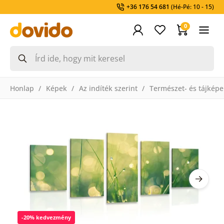
+36 176 54 681
(Hé-Pé: 10 - 15)
0
Honlap
Képek
Az indíték szerint
Természet- és tájképe
-20% kedvezmény