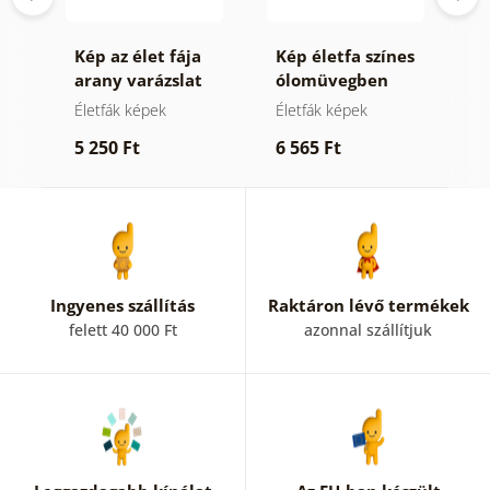
fa
Kép az élet fája
Kép életfa színes
K
arany varázslat
ólomüvegben
t
Életfák képek
Életfák képek
T
t
5 250 Ft
6 565 Ft
6
Ingyenes szállítás
Raktáron lévő termékek
felett 40 000 Ft
azonnal szállítjuk