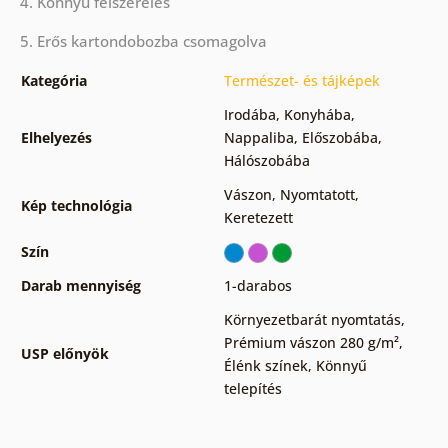
4. Könnyű felszerelés
5. Erős kartondobozba csomagolva
Kategória
Természet- és tájképek
Irodába
,
Konyhába
,
Elhelyezés
Nappaliba
,
Előszobába
,
Hálószobába
Vászon
,
Nyomtatott
,
Kép technológia
Keretezett
Szín
Darab mennyiség
1-darabos
Környezetbarát nyomtatás
,
Prémium vászon 280 g/m²
,
USP előnyök
Élénk színek
,
Könnyű
telepítés