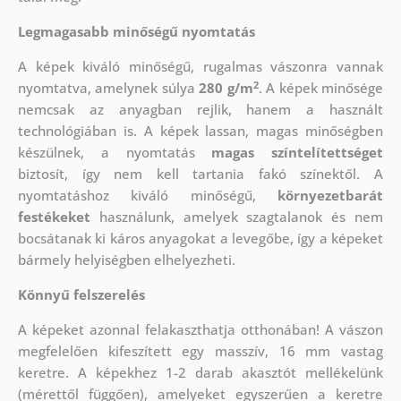
Legmagasabb minőségű nyomtatás
A képek kiváló minőségű, rugalmas vászonra vannak
2
nyomtatva, amelynek súlya
280 g/m
. A képek minősége
nemcsak az anyagban rejlik, hanem a használt
technológiában is. A képek lassan, magas minőségben
készülnek, a nyomtatás
magas színtelítettséget
biztosít, így nem kell tartania fakó színektől. A
nyomtatáshoz kiváló minőségű,
környezetbarát
festékeket
használunk, amelyek szagtalanok és nem
bocsátanak ki káros anyagokat a levegőbe, így a képeket
bármely helyiségben elhelyezheti.
Könnyű felszerelés
A képeket azonnal felakaszthatja otthonában! A vászon
megfelelően kifeszített egy masszív, 16 mm vastag
keretre. A képekhez 1-2 darab akasztót mellékelünk
(mérettől függően), amelyeket egyszerűen a keretre