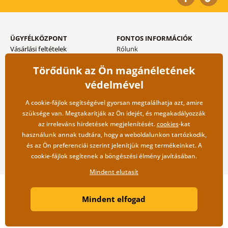
ÜGYFÉLKÖZPONT
FONTOS INFORMÁCIÓK
Vásárlási feltételek
Rólunk
Adatvédelem tárolása
Gyakori kérdések
Törődünk az Ön magánéletének
Szállítási és fizetési módok
Blog
Vissza küldés esetében
Kapcsolat
védelmével
Nagykereskedelmi
együttműködés
A cookie-fájlok segítségével gyorsan megtalálhatja azt, amire
szüksége van. Megtakarítják az Ön idejét, és megakadályozzák
az irreleváns hirdetések megjelenítését.
cookies
-kat
használunk annak tudtára, hogy a weboldalunkon tartózkodik,
és az Ön preferenciái szerint jelenítjük meg termékeinket. A
cookie-fájlok segítenek a böngészési élmény javításában.
Mindent elutasít
Copyright ©2019 © Dovido.hu.
Mindent elfogad
Webdesign
Litvanyi.sk
| A webáruházat készítette