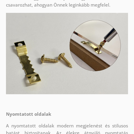
csavarozhat, ahogyan Önnek leginkább megfelel.
Nyomtatott oldalak
A nyomtatott oldalak modern megjelenést és stílusos
hatást biztosítanak. Az élekre átnyúló nyomtatás