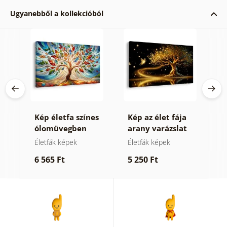
Ugyanebből a kollekcióból
Kép életfa színes
Kép az élet fája
K
ólomüvegben
arany varázslat
t
Életfák képek
Életfák képek
T
t
6 565 Ft
5 250 Ft
6