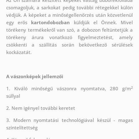
Az Ön számára készített képeket vastag buborékfóliába
csomagoljuk, a sarkokat pedig további rétegekkel külön
védjük.
A képeket a minőségellenőrzés után közvetlenül
egy erős
kartondobozban
küldjük el Önnek. Mivel
törékeny termékekről van szó, a dobozon feltüntetjük a
törékeny árura vonatkozó figyelmeztetést, amely
csökkenti a szállítás során bekövetkező sérülések
kockázatát.
A vászonképek jellemzői
2
1. Kiváló minőségű vászonra nyomtatva, 280 g/m
súllyal
2. Nem igényel további keretet
3. Modern nyomtatási technológiával készül - magas
színtelítettség