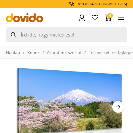
+36 176 54 681
(Hé-Pé: 10 - 15)
0
Honlap
Képek
Az indíték szerint
Természet- és tájképe