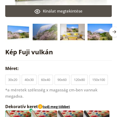
Kínálat megtekintése
Kép Fuji vulkán
Méret:
30x20
40x30
60x40
90x60
120x80
150x100
*a méretek szélesség x magasság cm-ben vannak
megadva.
Dekoratív keret
tudj meg többet
i