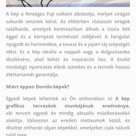
A kép a fenséges Fuji vulkánt ábrázolja, melyet virágzó
sakurák vesznek körül. Az előtérben rózsaszín virágok
találhatók, amelyek kontrasztban állnak a tiszta kék
éggel és a környező természet zöldjével. A hangulat
nyugodt és harmonikus, a tavasz és a japán táj szépségét
idézi. Ez a kép ideális a nappali vagy a dolgozószoba
díszítésére, ahol békét és inspirációt hoz. A kiváló
minőségű nyomtatás élénk színeket és a termék hosszú
élettartamát garantálja.
Miért éppen Dovido képek?
Egyedi képek lehetnek az Ön otthonában is!
A kép
grafikus tervezőnk munkájának eredménye
,
aki
terveit egyedi és mindig aktuális műalkotásokká
alakítja. Válasszon az eredeti motívumok közül, és
díszítse otthonát olyan képekkel, amelyeket csak nálunk
talál meg.