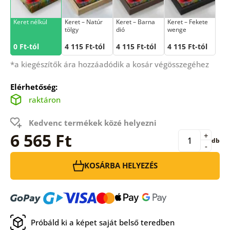
Keret nélkül
Keret – Natúr
Keret – Barna
Keret – Fekete
tölgy
dió
wenge
0 Ft-tól
4 115 Ft-tól
4 115 Ft-tól
4 115 Ft-tól
*a kiegészítők ára hozzáadódik a kosár végösszegéhez
Elérhetőség:
raktáron
Kedvenc termékek közé helyezni
6 565 Ft
+
db
-
KOSÁRBA HELYEZÉS
Próbáld ki a képet saját belső teredben