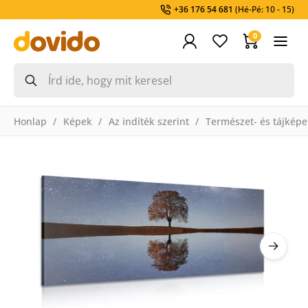
+36 176 54 681
(Hé-Pé: 10 - 15)
0
Honlap
Képek
Az indíték szerint
Természet- és tájképe