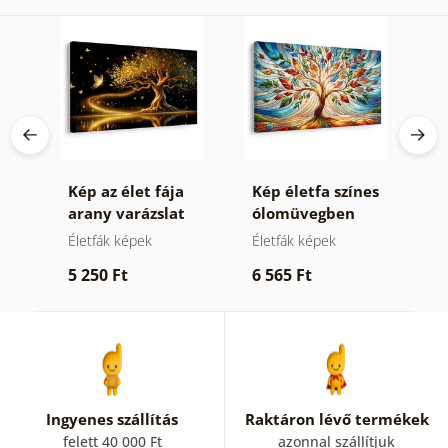
fa
Kép az élet fája
Kép életfa színes
K
arany varázslat
ólomüvegben
t
Életfák képek
Életfák képek
T
t
5 250 Ft
6 565 Ft
6
Ingyenes szállítás
Raktáron lévő termékek
felett 40 000 Ft
azonnal szállítjuk