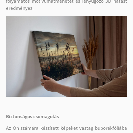
folyamatos motívumátmenetet és lenyűgöző 3D hatást
eredményez.
Biztonságos csomagolás
Az Ön számára készített képeket vastag buborékfóliába