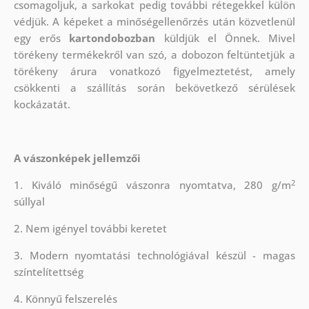
csomagoljuk, a sarkokat pedig további rétegekkel külön
védjük.
A képeket a minőségellenőrzés után közvetlenül
egy erős
kartondobozban
küldjük el Önnek. Mivel
törékeny termékekről van szó, a dobozon feltüntetjük a
törékeny árura vonatkozó figyelmeztetést, amely
csökkenti a szállítás során bekövetkező sérülések
kockázatát.
A vászonképek jellemzői
2
1. Kiváló minőségű vászonra nyomtatva, 280 g/m
súllyal
2. Nem igényel további keretet
3. Modern nyomtatási technológiával készül - magas
színtelítettség
4. Könnyű felszerelés