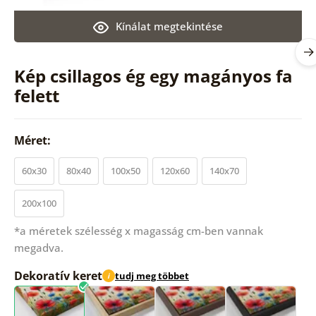
Kínálat megtekintése
Kép csillagos ég egy magányos fa
felett
Méret:
60x30
80x40
100x50
120x60
140x70
200x100
*a méretek szélesség x magasság cm-ben vannak
megadva.
Dekoratív keret
tudj meg többet
i