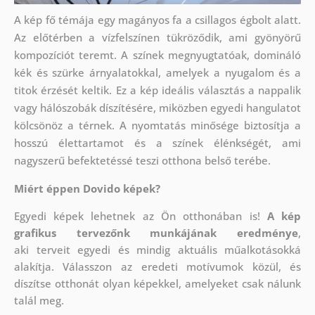
A kép fő témája egy magányos fa a csillagos égbolt alatt.
Az előtérben a vízfelszínen tükröződik, ami gyönyörű
kompozíciót teremt. A színek megnyugtatóak, domináló
kék és szürke árnyalatokkal, amelyek a nyugalom és a
titok érzését keltik. Ez a kép ideális választás a nappalik
vagy hálószobák díszítésére, miközben egyedi hangulatot
kölcsönöz a térnek. A nyomtatás minősége biztosítja a
hosszú élettartamot és a színek élénkségét, ami
nagyszerű befektetéssé teszi otthona belső terébe.
Miért éppen Dovido képek?
Egyedi képek lehetnek az Ön otthonában is!
A kép
grafikus tervezőnk munkájának eredménye
,
aki
terveit egyedi és mindig aktuális műalkotásokká
alakítja. Válasszon az eredeti motívumok közül, és
díszítse otthonát olyan képekkel, amelyeket csak nálunk
talál meg.