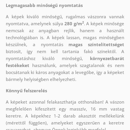
Legmagasabb minőségű nyomtatás
A képek kiváló minőségű, rugalmas vászonra vannak
2
nyomtatva, amelynek súlya
280 g/m
. A képek minősége
nemcsak az anyagban rejlik, hanem a használt
technológiában is. A képek lassan, magas minőségben
készülnek, a nyomtatás
magas színtelítettséget
biztosít, így nem kell tartania fakó színektől. A
nyomtatáshoz kiváló minőségű,
környezetbarát
festékeket
használunk, amelyek szagtalanok és nem
bocsátanak ki káros anyagokat a levegőbe, így a képeket
bármely helyiségben elhelyezheti.
Könnyű felszerelés
A képeket azonnal felakaszthatja otthonában! A vászon
megfelelően kifeszített egy masszív, 16 mm vastag
keretre. A képekhez 1-2 darab akasztót mellékelünk
(mérettől függően), amelyeket egyszerűen a keretre
csavarozhat, ahogyan Önnek leginkább megfelel.