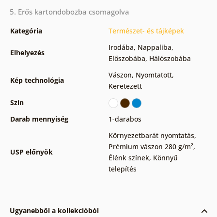
5. Erős kartondobozba csomagolva
Kategória
Természet- és tájképek
Irodába
,
Nappaliba
,
Elhelyezés
Előszobába
,
Hálószobába
Vászon
,
Nyomtatott
,
Kép technológia
Keretezett
Szín
Darab mennyiség
1-darabos
Környezetbarát nyomtatás
,
Prémium vászon 280 g/m²
,
USP előnyök
Élénk színek
,
Könnyű
telepítés
Ugyanebből a kollekcióból