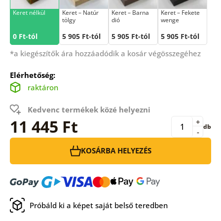
Keret nélkül
Keret – Natúr
Keret – Barna
Keret – Fekete
tölgy
dió
wenge
0 Ft-tól
5 905 Ft-tól
5 905 Ft-tól
5 905 Ft-tól
*a kiegészítők ára hozzáadódik a kosár végösszegéhez
Elérhetőség:
raktáron
Kedvenc termékek közé helyezni
11 445 Ft
+
db
-
KOSÁRBA HELYEZÉS
Próbáld ki a képet saját belső teredben