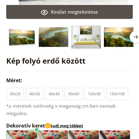
Kínálat megtekintése
Kép folyó erdő között
Méret:
30x20
40x30
60x40
90x60
120x80
150x100
*a méretek szélesség x magasság cm-ben vannak
megadva.
Dekoratív keret
tudj meg többet
i