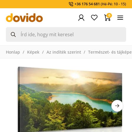
+36 176 54 681
(Hé-Pé: 10 - 15)
0
Honlap
Képek
Az indíték szerint
Természet- és tájképe