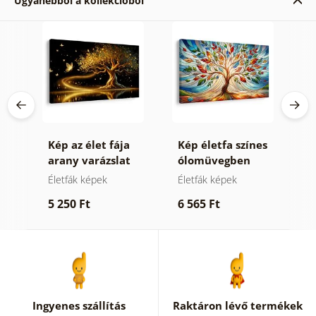
Ugyanebből a kollekcióból
fa
Kép az élet fája
Kép életfa színes
K
arany varázslat
ólomüvegben
t
Életfák képek
Életfák képek
T
t
5 250 Ft
6 565 Ft
6
Ingyenes szállítás
Raktáron lévő termékek