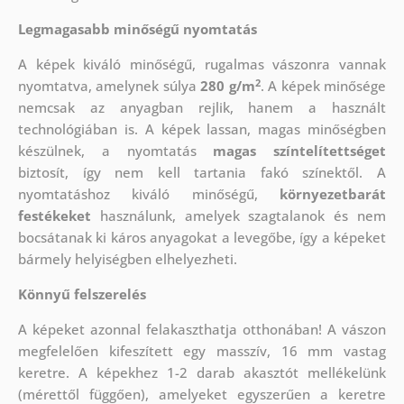
Legmagasabb minőségű nyomtatás
A képek kiváló minőségű, rugalmas vászonra vannak
2
nyomtatva, amelynek súlya
280 g/m
. A képek minősége
nemcsak az anyagban rejlik, hanem a használt
technológiában is. A képek lassan, magas minőségben
készülnek, a nyomtatás
magas színtelítettséget
biztosít, így nem kell tartania fakó színektől. A
nyomtatáshoz kiváló minőségű,
környezetbarát
festékeket
használunk, amelyek szagtalanok és nem
bocsátanak ki káros anyagokat a levegőbe, így a képeket
bármely helyiségben elhelyezheti.
Könnyű felszerelés
A képeket azonnal felakaszthatja otthonában! A vászon
megfelelően kifeszített egy masszív, 16 mm vastag
keretre. A képekhez 1-2 darab akasztót mellékelünk
(mérettől függően), amelyeket egyszerűen a keretre