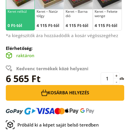
Keret nélkül
Keret – Natúr
Keret – Barna
Keret – Fekete
tölgy
dió
wenge
0 Ft-tól
4 115 Ft-tól
4 115 Ft-tól
4 115 Ft-tól
*a kiegészítők ára hozzáadódik a kosár végösszegéhez
Elérhetőség:
raktáron
Kedvenc termékek közé helyezni
6 565 Ft
+
db
-
KOSÁRBA HELYEZÉS
Próbáld ki a képet saját belső teredben