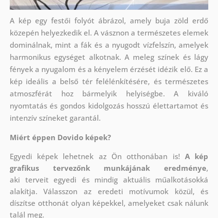
A kép egy festői folyót ábrázol, amely buja zöld erdő
közepén helyezkedik el. A vásznon a természetes elemek
dominálnak, mint a fák és a nyugodt vízfelszín, amelyek
harmonikus egységet alkotnak. A meleg színek és lágy
fények a nyugalom és a kényelem érzését idézik elő. Ez a
kép ideális a belső tér felélénkítésére, és természetes
atmoszférát hoz bármelyik helyiségbe. A kiváló
nyomtatás és gondos kidolgozás hosszú élettartamot és
intenzív színeket garantál.
Miért éppen Dovido képek?
Egyedi képek lehetnek az Ön otthonában is!
A kép
grafikus tervezőnk munkájának eredménye
,
aki
terveit egyedi és mindig aktuális műalkotásokká
alakítja. Válasszon az eredeti motívumok közül, és
díszítse otthonát olyan képekkel, amelyeket csak nálunk
talál meg.