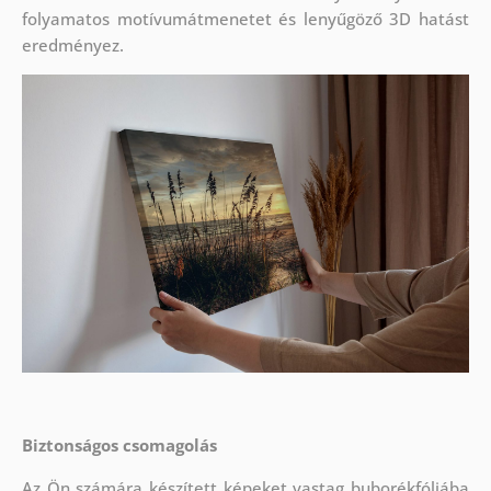
folyamatos motívumátmenetet és lenyűgöző 3D hatást
eredményez.
Biztonságos csomagolás
Az Ön számára készített képeket vastag buborékfóliába