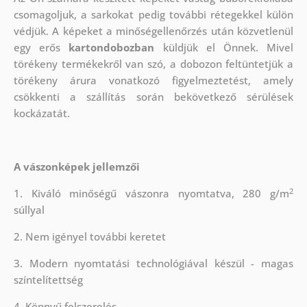
csomagoljuk, a sarkokat pedig további rétegekkel külön
védjük.
A képeket a minőségellenőrzés után közvetlenül
egy erős
kartondobozban
küldjük el Önnek. Mivel
törékeny termékekről van szó, a dobozon feltüntetjük a
törékeny árura vonatkozó figyelmeztetést, amely
csökkenti a szállítás során bekövetkező sérülések
kockázatát.
A vászonképek jellemzői
2
1. Kiváló minőségű vászonra nyomtatva, 280 g/m
súllyal
2. Nem igényel további keretet
3. Modern nyomtatási technológiával készül - magas
színtelítettség
4. Könnyű felszerelés