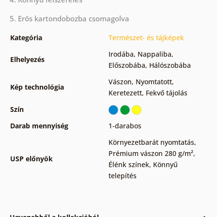
5. Erős kartondobozba csomagolva
Kategória
Természet- és tájképek
Irodába
,
Nappaliba
,
Elhelyezés
Előszobába
,
Hálószobába
Vászon
,
Nyomtatott
,
Kép technológia
Keretezett
,
Fekvő tájolás
Szín
Darab mennyiség
1-darabos
Környezetbarát nyomtatás
,
Prémium vászon 280 g/m²
,
USP előnyök
Élénk színek
,
Könnyű
telepítés