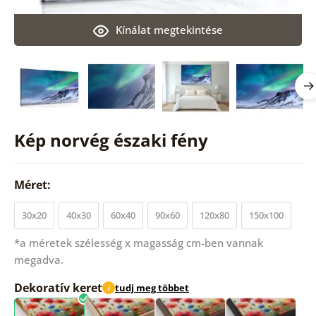
Kínálat megtekintése
Kép norvég északi fény
Méret:
30x20
40x30
60x40
90x60
120x80
150x100
*a méretek szélesség x magasság cm-ben vannak
megadva.
Dekoratív keret
tudj meg többet
i