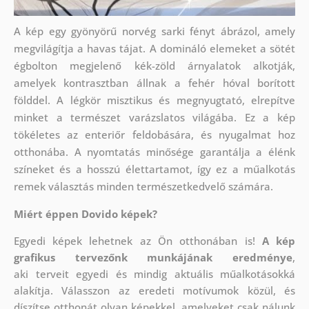
A kép egy gyönyörű norvég sarki fényt ábrázol, amely
megvilágítja a havas tájat. A domináló elemeket a sötét
égbolton megjelenő kék-zöld árnyalatok alkotják,
amelyek kontrasztban állnak a fehér hóval borított
földdel. A légkör misztikus és megnyugtató, elrepítve
minket a természet varázslatos világába. Ez a kép
tökéletes az enteriőr feldobására, és nyugalmat hoz
otthonába. A nyomtatás minősége garantálja a élénk
színeket és a hosszú élettartamot, így ez a műalkotás
remek választás minden természetkedvelő számára.
Miért éppen Dovido képek?
Egyedi képek lehetnek az Ön otthonában is!
A kép
grafikus tervezőnk munkájának eredménye
,
aki
terveit egyedi és mindig aktuális műalkotásokká
alakítja. Válasszon az eredeti motívumok közül, és
díszítse otthonát olyan képekkel, amelyeket csak nálunk