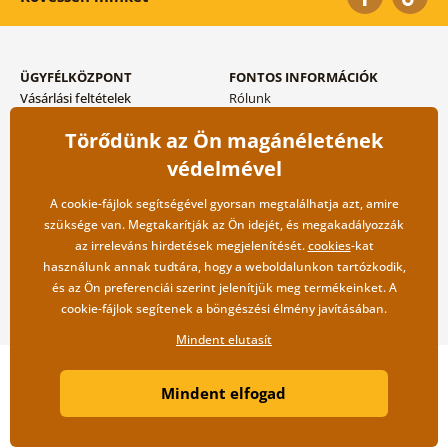
ÜGYFÉLKÖZPONT
FONTOS INFORMÁCIÓK
Vásárlási feltételek
Rólunk
Adatvédelem tárolása
Gyakori kérdések
Törődünk az Ön magánéletének
Szállítási és fizetési módok
Blog
Vissza küldés esetében
Kapcsolat
védelmével
Nagykereskedelmi
együttműködés
A cookie-fájlok segítségével gyorsan megtalálhatja azt, amire
szüksége van. Megtakarítják az Ön idejét, és megakadályozzák
az irreleváns hirdetések megjelenítését.
cookies
-kat
használunk annak tudtára, hogy a weboldalunkon tartózkodik,
és az Ön preferenciái szerint jelenítjük meg termékeinket. A
cookie-fájlok segítenek a böngészési élmény javításában.
Mindent elutasít
Copyright ©2019 © Dovido.hu.
Mindent elfogad
Webdesign
Litvanyi.sk
| A webáruházat készítette