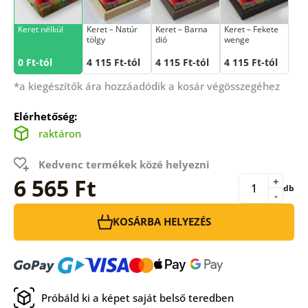
Keret nélkül
Keret – Natúr
Keret – Barna
Keret – Fekete
tölgy
dió
wenge
0 Ft-tól
4 115 Ft-tól
4 115 Ft-tól
4 115 Ft-tól
*a kiegészítők ára hozzáadódik a kosár végösszegéhez
Elérhetőség:
raktáron
Kedvenc termékek közé helyezni
6 565 Ft
+
db
-
KOSÁRBA HELYEZÉS
Próbáld ki a képet saját belső teredben