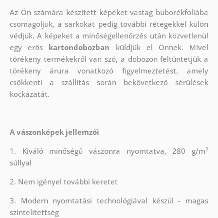
Az Ön számára készített képeket vastag buborékfóliába
csomagoljuk, a sarkokat pedig további rétegekkel külön
védjük.
A képeket a minőségellenőrzés után közvetlenül
egy erős
kartondobozban
küldjük el Önnek. Mivel
törékeny termékekről van szó, a dobozon feltüntetjük a
törékeny árura vonatkozó figyelmeztetést, amely
csökkenti a szállítás során bekövetkező sérülések
kockázatát.
A vászonképek jellemzői
2
1. Kiváló minőségű vászonra nyomtatva, 280 g/m
súllyal
2. Nem igényel további keretet
3. Modern nyomtatási technológiával készül - magas
színtelítettség