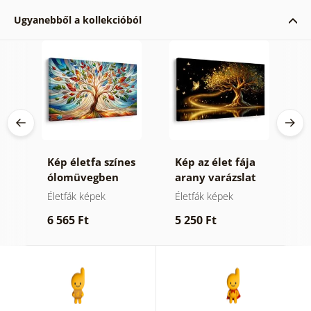
Ugyanebből a kollekcióból
es
Kép életfa színes
Kép az élet fája
K
ólomüvegben
arany varázslat
t
Életfák képek
Életfák képek
T
t
6 565 Ft
5 250 Ft
6