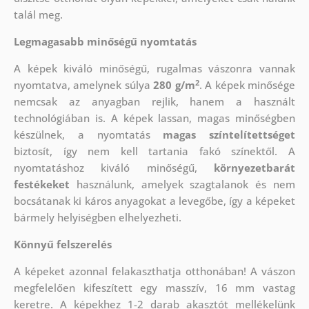
talál meg.
Legmagasabb minőségű nyomtatás
A képek kiváló minőségű, rugalmas vászonra vannak
2
nyomtatva, amelynek súlya
280 g/m
. A képek minősége
nemcsak az anyagban rejlik, hanem a használt
technológiában is. A képek lassan, magas minőségben
készülnek, a nyomtatás
magas színtelítettséget
biztosít, így nem kell tartania fakó színektől. A
nyomtatáshoz kiváló minőségű,
környezetbarát
festékeket
használunk, amelyek szagtalanok és nem
bocsátanak ki káros anyagokat a levegőbe, így a képeket
bármely helyiségben elhelyezheti.
Könnyű felszerelés
A képeket azonnal felakaszthatja otthonában! A vászon
megfelelően kifeszített egy masszív, 16 mm vastag
keretre. A képekhez 1-2 darab akasztót mellékelünk