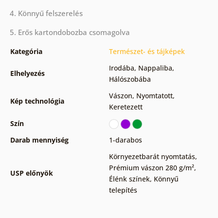
4. Könnyű felszerelés
5. Erős kartondobozba csomagolva
Kategória
Természet- és tájképek
Irodába
,
Nappaliba
,
Elhelyezés
Hálószobába
Vászon
,
Nyomtatott
,
Kép technológia
Keretezett
Szín
Darab mennyiség
1-darabos
Környezetbarát nyomtatás
,
Prémium vászon 280 g/m²
,
USP előnyök
Élénk színek
,
Könnyű
telepítés