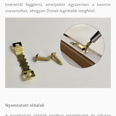
(mérettől függően), amelyeket egyszerűen a keretre
csavarozhat, ahogyan Önnek leginkább megfelel.
Nyomtatott oldalak
A nyomtatott oldalak modern megjelenést és stílusos