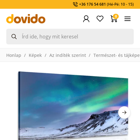
+36 176 54 681
(Hé-Pé: 10 - 15)
0
Honlap
Képek
Az indíték szerint
Természet- és tájképe