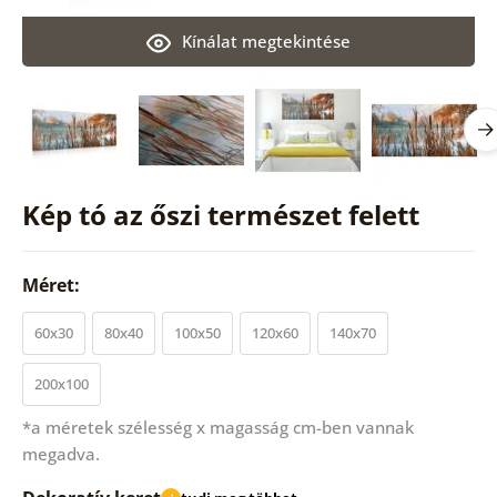
Kínálat megtekintése
Kép tó az őszi természet felett
Méret:
60x30
80x40
100x50
120x60
140x70
200x100
*a méretek szélesség x magasság cm-ben vannak
megadva.