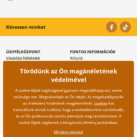
Kövessen minket
ÜGYFÉLKÖZPONT
FONTOS INFORMÁCIÓK
Vásárlási feltételek
Rólunk
Adatvédelem tárolása
Gyakori kérdések
Törődünk az Ön magánéletének
Szállítási és fizetési módok
Blog
Vissza küldés esetében
Kapcsolat
védelmével
Nagykereskedelmi
együttműködés
A cookie-fájlok segítségével gyorsan megtalálhatja azt, amire
szüksége van. Megtakarítják az Ön idejét, és megakadályozzák
az irreleváns hirdetések megjelenítését.
cookies
-kat
használunk annak tudtára, hogy a weboldalunkon tartózkodik,
és az Ön preferenciái szerint jelenítjük meg termékeinket. A
cookie-fájlok segítenek a böngészési élmény javításában.
Mindent elutasít