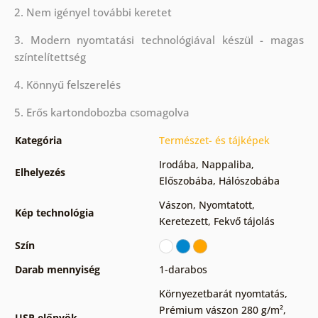
2. Nem igényel további keretet
3. Modern nyomtatási technológiával készül - magas
színtelítettség
4. Könnyű felszerelés
5. Erős kartondobozba csomagolva
Kategória
Természet- és tájképek
Irodába
,
Nappaliba
,
Elhelyezés
Előszobába
,
Hálószobába
Vászon
,
Nyomtatott
,
Kép technológia
Keretezett
,
Fekvő tájolás
Szín
Darab mennyiség
1-darabos
Környezetbarát nyomtatás
,
Prémium vászon 280 g/m²
,
USP előnyök