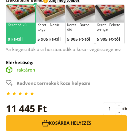
Dekoratív keret
tudj meg többet
i
Keret nélkül
Keret – Natúr
Keret – Barna
Keret – Fekete
tölgy
dió
wenge
0 Ft-tól
5 905 Ft-tól
5 905 Ft-tól
5 905 Ft-tól
*a kiegészítők ára hozzáadódik a kosár végösszegéhez
Elérhetőség:
raktáron
Kedvenc termékek közé helyezni
11 445 Ft
+
db
-
KOSÁRBA HELYEZÉS