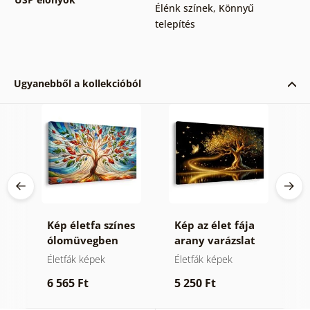
Élénk színek
,
Könnyű
telepítés
Ugyanebből a kollekcióból
Kép életfa színes
Kép az élet fája
K
ólomüvegben
arany varázslat
t
Életfák képek
Életfák képek
T
t
6 565 Ft
5 250 Ft
6