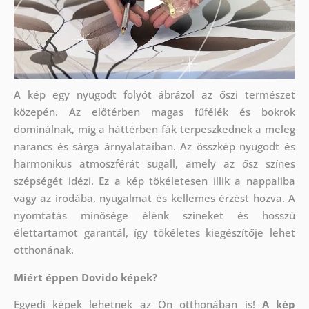
A kép egy nyugodt folyót ábrázol az őszi természet
közepén. Az előtérben magas fűfélék és bokrok
dominálnak, míg a háttérben fák terpeszkednek a meleg
narancs és sárga árnyalataiban. Az összkép nyugodt és
harmonikus atmoszférát sugall, amely az ősz színes
szépségét idézi. Ez a kép tökéletesen illik a nappaliba
vagy az irodába, nyugalmat és kellemes érzést hozva. A
nyomtatás minősége élénk színeket és hosszú
élettartamot garantál, így tökéletes kiegészítője lehet
otthonának.
Miért éppen Dovido képek?
Egyedi képek lehetnek az Ön otthonában is!
A kép