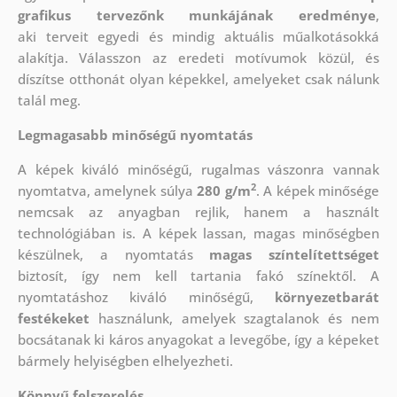
grafikus tervezőnk munkájának eredménye
,
aki
terveit egyedi és mindig aktuális műalkotásokká
alakítja. Válasszon az eredeti motívumok közül, és
díszítse otthonát olyan képekkel, amelyeket csak nálunk
talál meg.
Legmagasabb minőségű nyomtatás
A képek kiváló minőségű, rugalmas vászonra vannak
2
nyomtatva, amelynek súlya
280 g/m
. A képek minősége
nemcsak az anyagban rejlik, hanem a használt
technológiában is. A képek lassan, magas minőségben
készülnek, a nyomtatás
magas színtelítettséget
biztosít, így nem kell tartania fakó színektől. A
nyomtatáshoz kiváló minőségű,
környezetbarát
festékeket
használunk, amelyek szagtalanok és nem
bocsátanak ki káros anyagokat a levegőbe, így a képeket
bármely helyiségben elhelyezheti.
Könnyű felszerelés