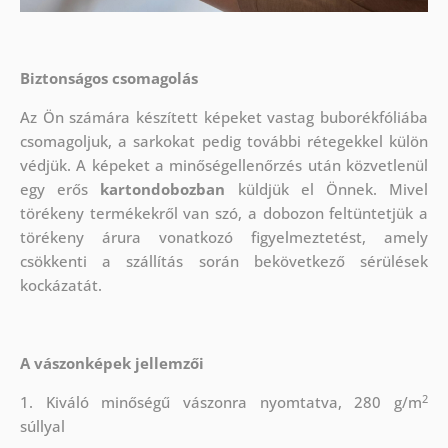
Biztonságos csomagolás
Az Ön számára készített képeket vastag buborékfóliába
csomagoljuk, a sarkokat pedig további rétegekkel külön
védjük.
A képeket a minőségellenőrzés után közvetlenül
egy erős
kartondobozban
küldjük el Önnek. Mivel
törékeny termékekről van szó, a dobozon feltüntetjük a
törékeny árura vonatkozó figyelmeztetést, amely
csökkenti a szállítás során bekövetkező sérülések
kockázatát.
A vászonképek jellemzői
2
1. Kiváló minőségű vászonra nyomtatva, 280 g/m
súllyal