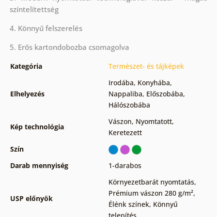
színtelítettség
4. Könnyű felszerelés
5. Erős kartondobozba csomagolva
Kategória
Természet- és tájképek
Irodába
,
Konyhába
,
Elhelyezés
Nappaliba
,
Előszobába
,
Hálószobába
Vászon
,
Nyomtatott
,
Kép technológia
Keretezett
Szín
Darab mennyiség
1-darabos
Környezetbarát nyomtatás
,
Prémium vászon 280 g/m²
,
USP előnyök
Élénk színek
,
Könnyű
telepítés