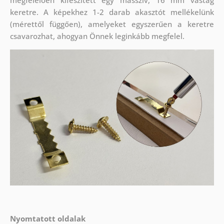
megfelelően kifeszített egy masszív, 16 mm vastag
keretre. A képekhez 1-2 darab akasztót mellékelünk
(mérettől függően), amelyeket egyszerűen a keretre
csavarozhat, ahogyan Önnek leginkább megfelel.
Nyomtatott oldalak