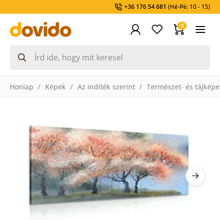
+36 176 54 681
(Hé-Pé: 10 - 15)
0
Honlap
Képek
Az indíték szerint
Természet- és tájképe