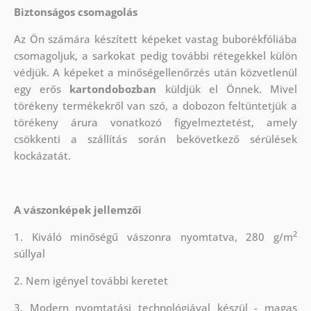
Biztonságos csomagolás
Az Ön számára készített képeket vastag buborékfóliába
csomagoljuk, a sarkokat pedig további rétegekkel külön
védjük.
A képeket a minőségellenőrzés után közvetlenül
egy erős
kartondobozban
küldjük el Önnek. Mivel
törékeny termékekről van szó, a dobozon feltüntetjük a
törékeny árura vonatkozó figyelmeztetést, amely
csökkenti a szállítás során bekövetkező sérülések
kockázatát.
A vászonképek jellemzői
2
1. Kiváló minőségű vászonra nyomtatva, 280 g/m
súllyal
2. Nem igényel további keretet
3. Modern nyomtatási technológiával készül - magas