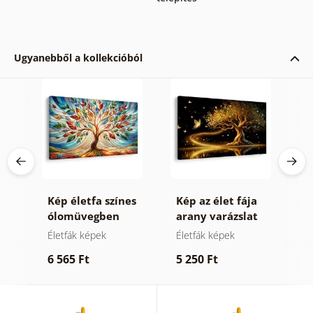
Ugyanebből a kollekcióból
Kép életfa színes
Kép az élet fája
K
ólomüvegben
arany varázslat
t
Életfák képek
Életfák képek
T
t
6 565 Ft
5 250 Ft
6