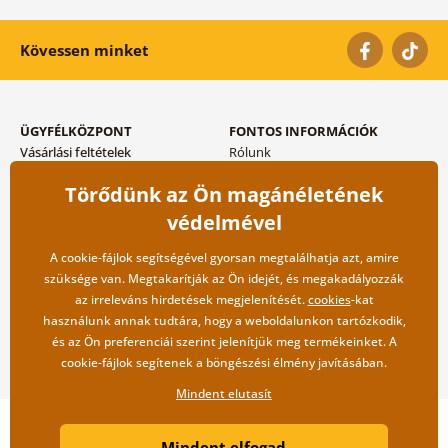
Kövessen minket
ÜGYFÉLKÖZPONT
FONTOS INFORMÁCIÓK
Vásárlási feltételek
Rólunk
Adatvédelem tárolása
Gyakori kérdések
Törődünk az Ön magánéletének
Szállítási és fizetési módok
Blog
Vissza küldés esetében
Kapcsolat
védelmével
Nagykereskedelmi
együttműködés
A cookie-fájlok segítségével gyorsan megtalálhatja azt, amire
szüksége van. Megtakarítják az Ön idejét, és megakadályozzák
az irreleváns hirdetések megjelenítését.
cookies
-kat
használunk annak tudtára, hogy a weboldalunkon tartózkodik,
és az Ön preferenciái szerint jelenítjük meg termékeinket. A
cookie-fájlok segítenek a böngészési élmény javításában.
Mindent elutasít
Copyright ©2019 © Dovido.hu.
Mindent elfogad