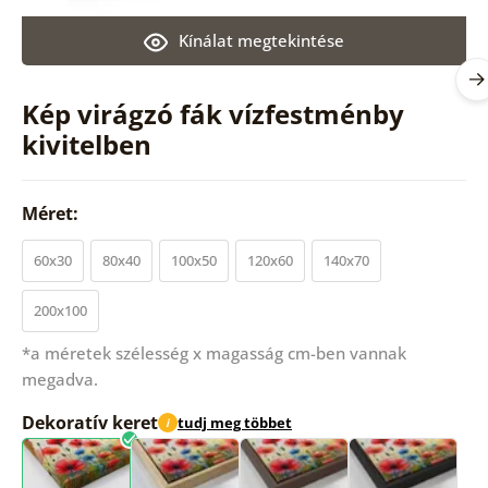
Kínálat megtekintése
Kép virágzó fák vízfestménby
kivitelben
Méret:
60x30
80x40
100x50
120x60
140x70
200x100
*a méretek szélesség x magasság cm-ben vannak
megadva.
Dekoratív keret
tudj meg többet
i