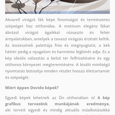
Akvarell virágzó fák képe finomságot és természetes
szépséget hoz otthonába. A motívum elegáns fákat
ábrázol virágzó ágaikkal rózsaszín és fehér
árnyalatokban, amelyek a tavaszi virágzás érzését keltik.
Az összeszínek palettája friss és megnyugtató, a kék
háttér pedig a nyugalom és harmónia légkörét adja. Ez a
kép ideális választás a belső tér felfrissítésére és egy
otthonos környezet megteremtésére. A kiváló minőségű
nyomtatás biztosítja minden részlet hosszú élettartamát
és szépségét.
Miért éppen Dovido képek?
Egyedi képek lehetnek az Ön otthonában is!
A kép
grafikus tervezőnk munkájának eredménye
,
aki
terveit egyedi és mindig aktuális műalkotásokká