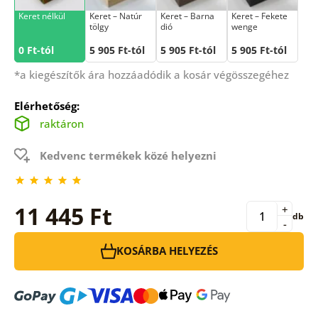
Keret nélkül
Keret – Natúr
Keret – Barna
Keret – Fekete
tölgy
dió
wenge
0 Ft-tól
5 905 Ft-tól
5 905 Ft-tól
5 905 Ft-tól
*a kiegészítők ára hozzáadódik a kosár végösszegéhez
Elérhetőség:
raktáron
Kedvenc termékek közé helyezni
11 445 Ft
+
db
-
KOSÁRBA HELYEZÉS