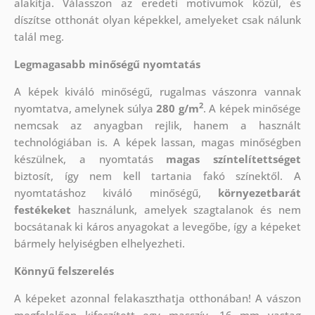
alakítja. Válasszon az eredeti motívumok közül, és
díszítse otthonát olyan képekkel, amelyeket csak nálunk
talál meg.
Legmagasabb minőségű nyomtatás
A képek kiváló minőségű, rugalmas vászonra vannak
2
nyomtatva, amelynek súlya
280 g/m
. A képek minősége
nemcsak az anyagban rejlik, hanem a használt
technológiában is. A képek lassan, magas minőségben
készülnek, a nyomtatás
magas színtelítettséget
biztosít, így nem kell tartania fakó színektől. A
nyomtatáshoz kiváló minőségű,
környezetbarát
festékeket
használunk, amelyek szagtalanok és nem
bocsátanak ki káros anyagokat a levegőbe, így a képeket
bármely helyiségben elhelyezheti.
Könnyű felszerelés
A képeket azonnal felakaszthatja otthonában! A vászon