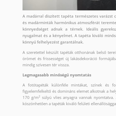
A madárral díszített tapéta természetes varázst c
és madárminták harmónikus atmoszférát teremtene
könnyedséget adnak a térnek. Ideális gyereks
nyugalmat és a kényelmet. A tapéta kiváló minős
könnyű felhelyezést garantálnak.
A szeretettel készült tapéták otthonának belső tere
örömet és frissességet új lakásdekoráció formájáb
mindig szívesen tér vissza.
Legmagasabb minőségű nyomtatás
A fotótapéták különféle mintákat, színek és f
figyelemfelkeltő és domináns elemet alkotnak a hel
2
170 g/m
súlyú vlies anyagra vannak nyomtatva. 
köszönhetően a tapéták kiváló felületi ellenállóságga