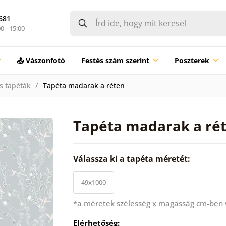
681
0 - 15:00
📤 Vászonfotó
Festés szám szerint
Poszterek
s tapéták
Tapéta madarak a réten
Tapéta madarak a ré
Válassza ki a tapéta méretét:
49x1000
*a méretek szélesség x magasság cm-ben
Elérhetőség: