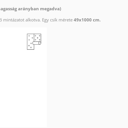
 magasság arányban megadva)
ő mintázatot alkotva. Egy csík mérete
49x1000 cm.