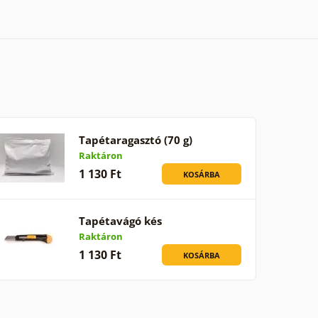
Tapétaragasztó (70 g)
Raktáron
1 130 Ft
KOSÁRBA
Tapétavágó kés
Raktáron
1 130 Ft
KOSÁRBA