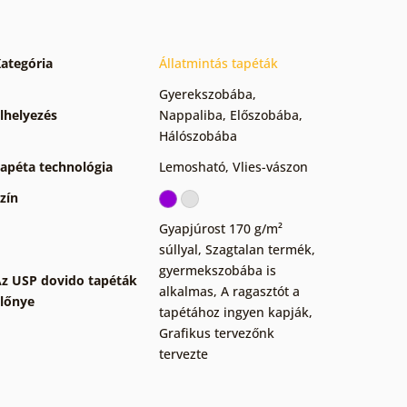
ategória
Állatmintás tapéták
Gyerekszobába
,
lhelyezés
Nappaliba
,
Előszobába
,
Hálószobába
apéta technológia
Lemosható
,
Vlies-vászon
zín
Gyapjúrost 170 g/m²
súllyal
,
Szagtalan termék,
gyermekszobába is
z USP dovido tapéták
alkalmas
,
A ragasztót a
lőnye
tapétához ingyen kapják
,
Grafikus tervezőnk
tervezte