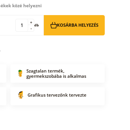
ékek közé helyezni
+
KOSÁRBA HELYEZÉS
db
-
Szagtalan termék,
gyermekszobába is alkalmas
Grafikus tervezőnk tervezte