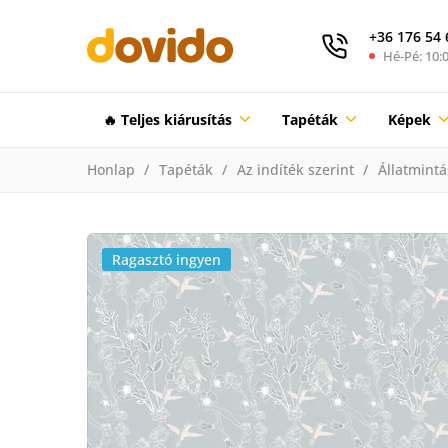
+36 176 54 
Hé-Pé: 10:0
🔥 Teljes kiárusítás
Tapéták
Képek
Honlap
Tapéták
Az indíték szerint
Állatmintá
Ragasztó ingyen