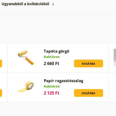
Ugyanebből a kollekcióból
Tapéta görgő
Raktáron
2 660 Ft
KOSÁRBA
Papír ragasztószalag
Raktáron
2 125 Ft
KOSÁRBA