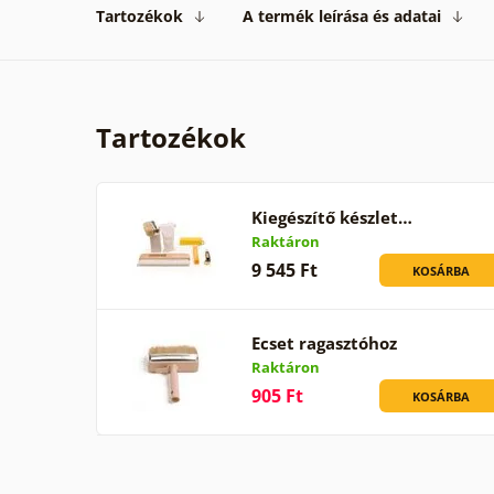
Tartozékok
A termék leírása és adatai
Tartozékok
Kiegészítő készlet…
Raktáron
9 545 Ft
KOSÁRBA
Ecset ragasztóhoz
Raktáron
905 Ft
KOSÁRBA