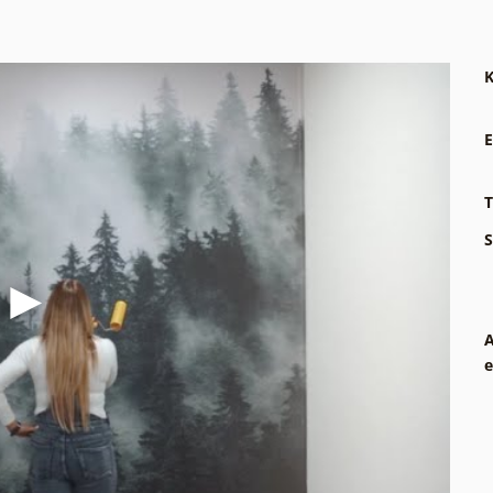
K
E
T
S
A
e