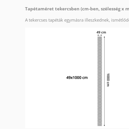
Tapétaméret tekercsben (cm-ben, szélesség x
A tekercses tapéták egymásra illeszkednek, ismétlőd