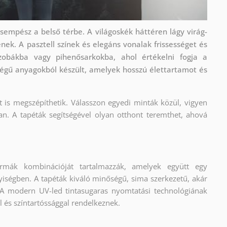
sempész a belső térbe. A világoskék háttéren lágy virág-
k. A pasztell színek és elegáns vonalak frissességet és
zobákba vagy pihenősarkokba, ahol értékelni fogja a
égű anyagokból készült, amelyek hosszú élettartamot és
it is megszépíthetik. Válasszon egyedi minták közül, vigyen
an. A tapéták segítségével olyan otthont teremthet, ahová
ormák kombinációját tartalmazzák, amelyek együtt egy
yiségben. A tapéták kiváló minőségű, sima szerkezetű, akár
A modern UV-led tintasugaras nyomtatási technológiának
l és színtartóssággal rendelkeznek.