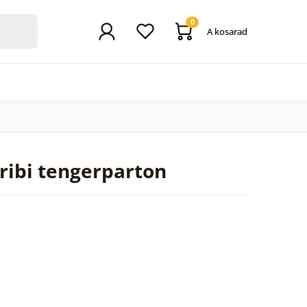
0
A kosarad
ribi tengerparton