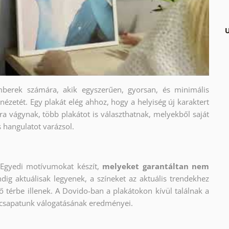
U
berek számára, akik egyszerűen, gyorsan, és minimális
nézetét. Egy plakát elég ahhoz, hogy a helyiség új karaktert
a vágynak, több plakátot is választhatnak, melyekből saját
s hangulatot varázsol.
Egyedi motívumokat készít,
melyeket garantáltan nem
dig aktuálisak legyenek, a színeket az aktuális trendekhez
ő térbe illenek. A Dovido-ban a plakátokon kívül találnak a
 csapatunk válogatásának eredményei.