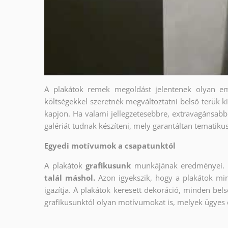
A plakátok remek megoldást jelentenek olyan em
költségekkel szeretnék megváltoztatni belső terük ki
kapjon. Ha valami jellegzetesebbre, extravagánsabbr
galériát tudnak készíteni, mely garantáltan tematiku
Egyedi motívumok a csapatunktól
A plakátok
grafikusunk
munkájának eredményei. 
talál máshol.
Azon igyekszik, hogy a plakátok min
igazítja. A plakátok keresett dekoráció, minden bels
grafikusunktól olyan motívumokat is, melyek ügyes