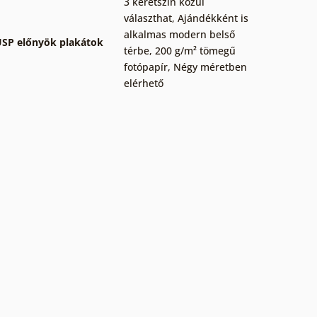
3 keretszín közül
választhat
,
Ajándékként is
alkalmas modern belső
SP előnyök plakátok
térbe
,
200 g/m² tömegű
fotópapír
,
Négy méretben
elérhető