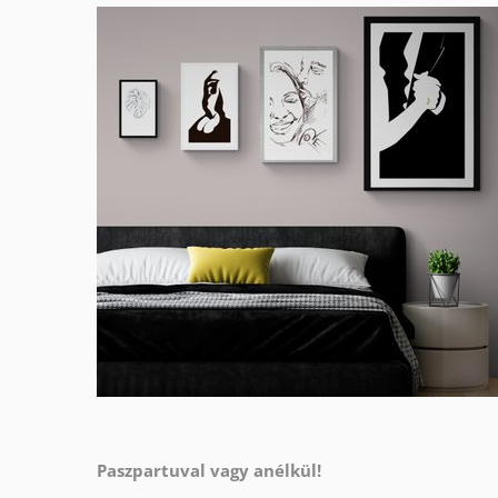
Paszpartuval vagy anélkül!