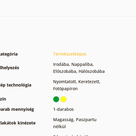
ategória
Természetképes
Irodába
,
Nappaliba
,
lhelyezés
Előszobába
,
Hálószobába
Nyomtatott
,
Keretezett
,
ép technológia
Fotópapíron
zín
arab mennyiség
1-darabos
Magasság
,
Paszpartu
lakátok kinézete
nélkül