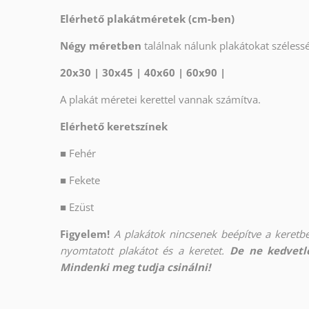
Elérhető plakátméretek (cm-ben)
Négy méretben
találnak nálunk plakátokat széles
20x30 | 30x45 | 40x60 | 60x90 |
A plakát méretei kerettel vannak számítva.
Elérhető keretszínek
■
Fehér
■
Fekete
■
Ezüst
Figyelem!
A plakátok nincsenek beépítve a keretbe
nyomtatott plakátot és a keretet.
De ne kedvetle
Mindenki meg tudja csinálni!