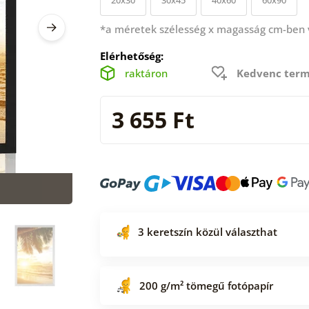
*a méretek szélesség x magasság cm-ben
Elérhetőség:
raktáron
Kedvenc term
3 655 Ft
3 keretszín közül választhat
200 g/m² tömegű fotópapír