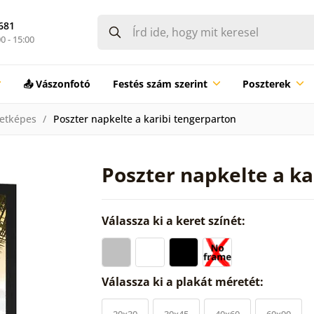
681
0 - 15:00
📤 Vászonfotó
Festés szám szerint
Poszterek
etképes
Poszter napkelte a karibi tengerparton
Poszter napkelte a ka
Válassza ki a keret színét:
Válassza ki a plakát méretét:
20x30
30x45
40x60
60x90