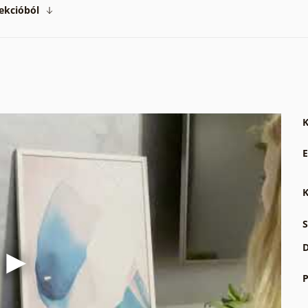
ekcióból
K
E
K
S
D
P