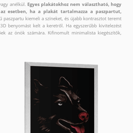
vagy anélkül.
Egyes plakátokhoz nem választható, hogy
az esetben, ha a plakát tartalmazza a paszpartut,
ű paszpartu kiemeli a színeket, és újabb kontrasztot teremt
e 3D benyomást kelt a keretről. Ha egyszerűbb kivitelezést
őek az önök számára. Kifinomult minimalista kiegészítők,