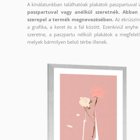
A kínálatunkban találhatóak plakátok paszpartuval 
paszpartuval vagy anélkül szeretnék. Abban 
szerepel a termék megnevezésében.
Az ekrüszín
a grafika, a keret és a fal között. Ezenkívül enyh
szeretne, a paszpartu nélküli plakátok a megfelel
melyek bármilyen belső térbe illenek.