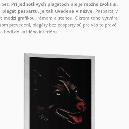
o bez.
Pri jednotlivých plagátoch nie je možné zvoliť si,
 plagát paspartu, je tak uvedené v názve.
Pasparta v
rast medzi grafikou, rámom a stenou. Okrem toho vytvára
om prevedení, plagáty bez pasparty sú pre vás to pravé.
a hodí do každého interiéru.