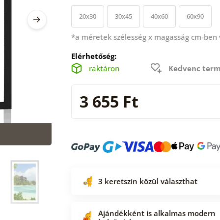
20x30
30x45
40x60
60x90
*a méretek szélesség x magasság cm-ben
Elérhetőség:
raktáron
Kedvenc term
3 655 Ft
3 keretszín közül választhat
Ajándékként is alkalmas modern