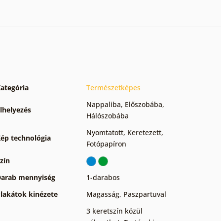
ategória
Természetképes
Nappaliba
,
Előszobába
,
lhelyezés
Hálószobába
Nyomtatott
,
Keretezett
,
ép technológia
Fotópapíron
zín
arab mennyiség
1-darabos
lakátok kinézete
Magasság
,
Paszpartuval
3 keretszín közül