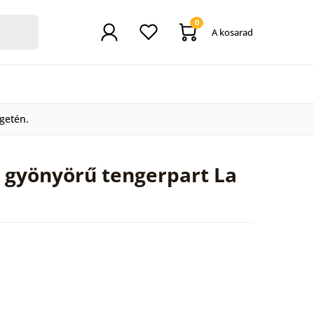
0
A kosarad
getén.
: gyönyörű tengerpart La