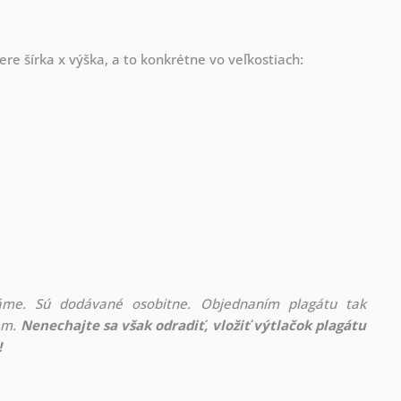
re šírka x výška, a to konkrétne vo veľkostiach:
áme. Sú dodávané osobitne. Objednaním plagátu tak
rám.
Nenechajte sa však odradiť, vložiť výtlačok plagátu
!