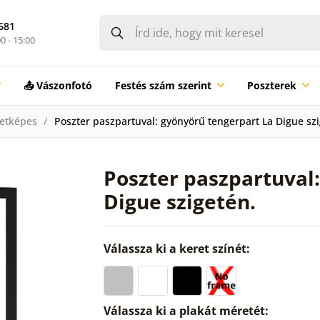
681
0 - 15:00
📤 Vászonfotó
Festés szám szerint
Poszterek
etképes
Poszter paszpartuval: gyönyörű tengerpart La Digue szi
Poszter paszpartuval
Digue szigetén.
Válassza ki a keret színét:
Válassza ki a plakát méretét: