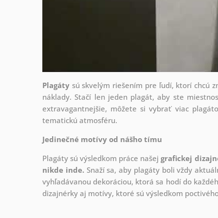
Plagáty
sú skvelým riešením pre ľudí, ktorí chcú 
náklady. Stačí len jeden plagát, aby ste miestnos
extravagantnejšie, môžete si vybrať viac plagáto
tematickú atmosféru.
Jedinečné motívy od nášho tímu
Plagáty sú výsledkom práce našej
grafickej dizaj
nikde inde.
Snaží sa, aby plagáty boli vždy aktuál
vyhľadávanou dekoráciou, ktorá sa hodí do každého
dizajnérky aj motívy, ktoré sú výsledkom poctivé