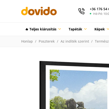
+36 176 54 
Hé-Pé: 10:0
🔥 Teljes kiárusítás
Tapéták
Képek
Honlap
Poszterek
Az indíték szerint
Termész