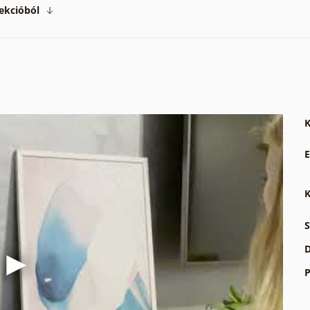
ekcióból
K
E
K
S
D
P