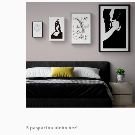
S paspartou alebo bez!