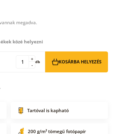
 vannak megadva.
ékek közé helyezni
+
KOSÁRBA HELYEZÉS
db
-
Tartóval is kapható
200 g/m² tömegű fotópapír