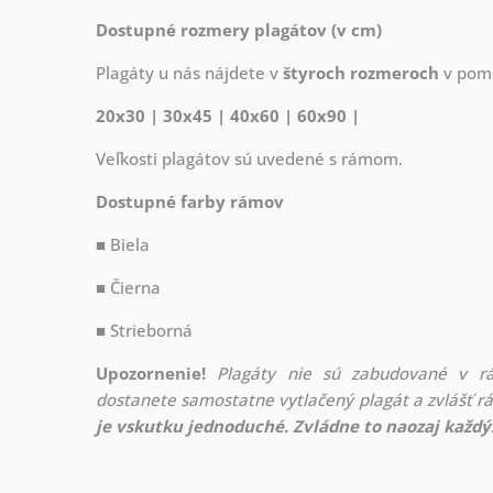
Dostupné rozmery plagátov (v cm)
Plagáty u nás nájdete v
štyroch rozmeroch
v pome
20x30 | 30x45 | 40x60 | 60x90 |
Veľkosti plagátov sú uvedené s rámom.
Dostupné farby rámov
■ Biela
■ Čierna
■ Strieborná
Upozornenie!
Plagáty nie sú zabudované v r
dostanete samostatne vytlačený plagát a zvlášť 
je vskutku jednoduché. Zvládne to naozaj každý