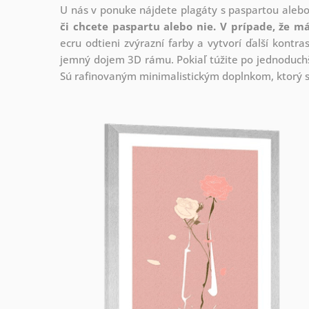
U nás v ponuke nájdete plagáty s paspartou aleb
či chcete paspartu alebo nie.
V prípade, že má
ecru odtieni zvýrazní farby a vytvorí ďalší kont
jemný dojem 3D rámu. Pokiaľ túžite po jednoduchš
Sú rafinovaným minimalistickým doplnkom, ktorý s