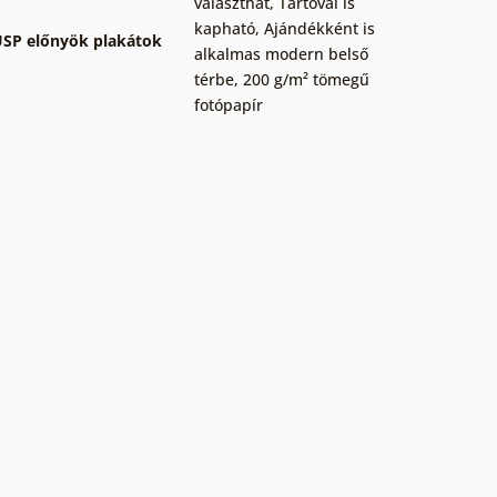
választhat
,
Tartóval is
kapható
,
Ajándékként is
SP előnyök plakátok
alkalmas modern belső
térbe
,
200 g/m² tömegű
fotópapír