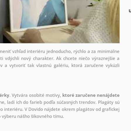
U
zmeniť vzhľad interiéru jednoducho, rýchlo a za minimálne
ti vdýchli nový charakter. Ak chcete niečo výraznejšie a
v a vytvoriť tak vlastnú galériu, ktorá zaručene vykúzli
nérky
. Vytvára osobité motívy,
ktoré zaručene nenájdete
ne, ladí ich do farieb podľa súčasných trendov. Plagáty sú
 interiéru. V Dovido nájdete okrem plagátov od grafickej
ho výberu nášho šikovného tímu.