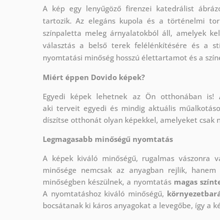
A kép egy lenyűgöző firenzei katedrálist ábrá
tartozik. Az elegáns kupola és a történelmi to
színpaletta meleg árnyalatokból áll, amelyek ke
választás a belső terek felélénkítésére és a 
nyomtatási minőség hosszú élettartamot és a szín
Miért éppen Dovido képek?
Egyedi képek lehetnek az Ön otthonában is!
aki
terveit egyedi és mindig aktuális műalkotás
díszítse otthonát olyan képekkel, amelyeket csak 
Legmagasabb minőségű nyomtatás
A képek kiváló minőségű, rugalmas vászonra 
minősége nemcsak az anyagban rejlik, hanem a
minőségben készülnek, a nyomtatás
magas színte
A nyomtatáshoz kiváló minőségű,
környezetbará
bocsátanak ki káros anyagokat a levegőbe, így a k