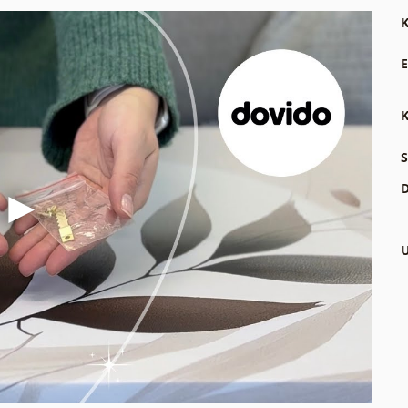
K
E
K
S
D
U