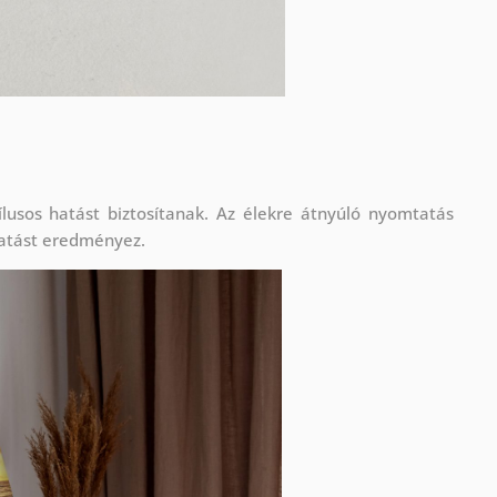
lusos hatást biztosítanak. Az élekre átnyúló nyomtatás
atást eredményez.