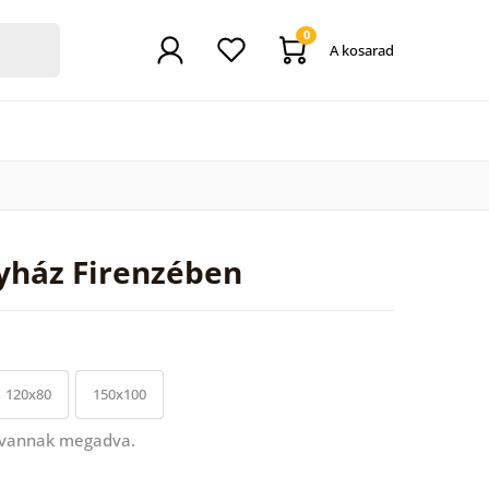
0
A kosarad
yház Firenzében
120x80
150x100
 vannak megadva.