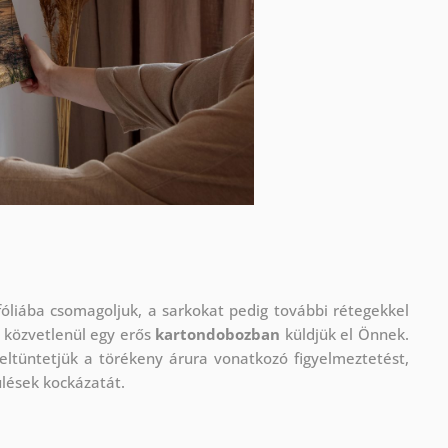
óliába csomagoljuk, a sarkokat pedig további rétegekkel
 közvetlenül egy erős
kartondobozban
küldjük el Önnek.
eltüntetjük a törékeny árura vonatkozó figyelmeztetést,
ülések kockázatát.