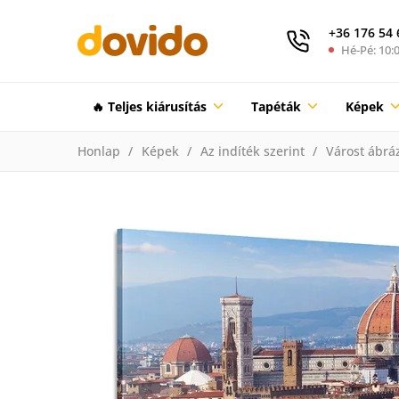
+36 176 54 
Hé-Pé: 10:0
🔥 Teljes kiárusítás
Tapéták
Képek
Honlap
Képek
Az indíték szerint
Várost ábrá