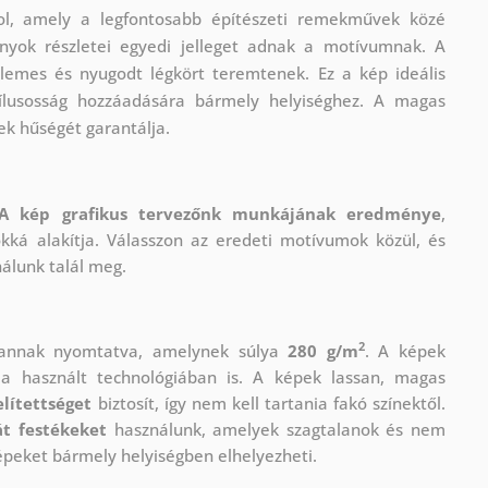
zol, amely a legfontosabb építészeti remekművek közé
rnyok részletei egyedi jelleget adnak a motívumnak. A
llemes és nyugodt légkört teremtenek. Ez a kép ideális
stílusosság hozzáadására bármely helyiséghez. A magas
ek hűségét garantálja.
A kép grafikus tervezőnk munkájának eredménye
,
okká alakítja. Válasszon az eredeti motívumok közül, és
nálunk talál meg.
2
vannak nyomtatva, amelynek súlya
280 g/m
. A képek
 használt technológiában is. A képek lassan, magas
lítettséget
biztosít, így nem kell tartania fakó színektől.
t festékeket
használunk, amelyek szagtalanok és nem
épeket bármely helyiségben elhelyezheti.