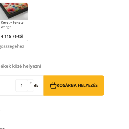
Keret – Fekete
wenge
4 115 Ft-tól
égösszegéhez
ékek közé helyezni
+
KOSÁRBA HELYEZÉS
db
-
ben