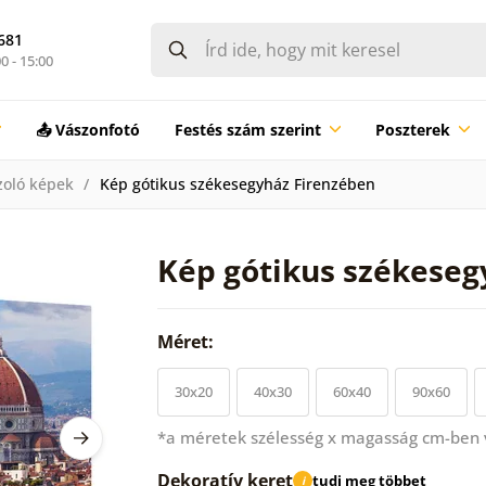
681
0 - 15:00
📤 Vászonfotó
Festés szám szerint
Poszterek
zoló képek
Kép gótikus székesegyház Firenzében
Kép gótikus székeseg
Méret:
30x20
40x30
60x40
90x60
*a méretek szélesség x magasság cm-ben
Dekoratív keret
tudj meg többet
i