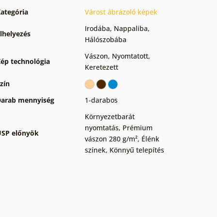
ategória
Várost ábrázoló képek
Irodába
,
Nappaliba
,
lhelyezés
Hálószobába
Vászon
,
Nyomtatott
,
ép technológia
Keretezett
zín
arab mennyiség
1-darabos
Környezetbarát
nyomtatás
,
Prémium
SP előnyök
vászon 280 g/m²
,
Élénk
színek
,
Könnyű telepítés