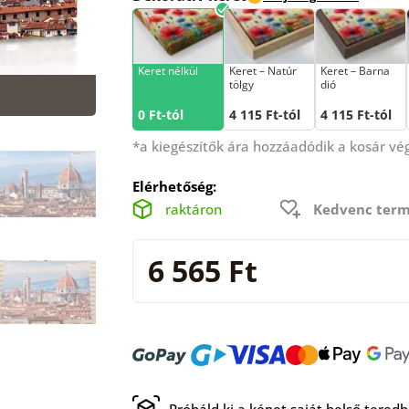
Keret nélkül
Keret – Natúr
Keret – Barna
tölgy
dió
0 Ft-tól
4 115 Ft-tól
4 115 Ft-tól
*a kiegészítők ára hozzáadódik a kosár v
Elérhetőség:
raktáron
Kedvenc term
6 565 Ft
Próbáld ki a képet saját belső tered