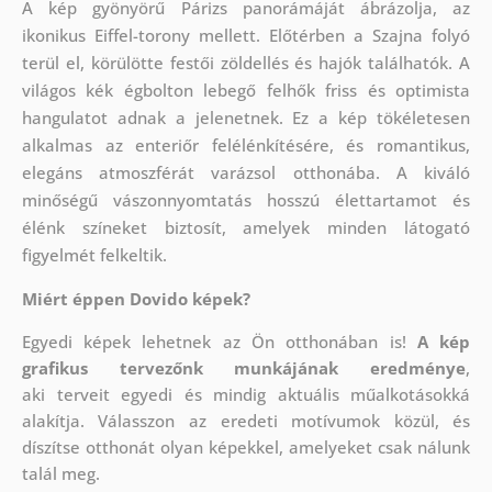
A kép gyönyörű Párizs panorámáját ábrázolja, az
ikonikus Eiffel-torony mellett. Előtérben a Szajna folyó
terül el, körülötte festői zöldellés és hajók találhatók. A
világos kék égbolton lebegő felhők friss és optimista
hangulatot adnak a jelenetnek. Ez a kép tökéletesen
alkalmas az enteriőr felélénkítésére, és romantikus,
elegáns atmoszférát varázsol otthonába. A kiváló
minőségű vászonnyomtatás hosszú élettartamot és
élénk színeket biztosít, amelyek minden látogató
figyelmét felkeltik.
Miért éppen Dovido képek?
Egyedi képek lehetnek az Ön otthonában is!
A kép
grafikus tervezőnk munkájának eredménye
,
aki
terveit egyedi és mindig aktuális műalkotásokká
alakítja. Válasszon az eredeti motívumok közül, és
díszítse otthonát olyan képekkel, amelyeket csak nálunk
talál meg.