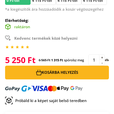
0 Ft-tól
4 115 Ft-tól
4 115 Ft-tól
4 115 Ft-tól
*a kiegészítők ára hozzáadódik a kosár végösszegéhez
Elérhetőség:
raktáron
Kedvenc termékek közé helyezni
5 250 Ft
+
6 565 Ft
1 315 Ft
spórolsz meg
db
-
KOSÁRBA HELYEZÉS
Próbáld ki a képet saját belső teredben