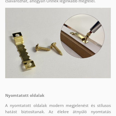
csavarozhat, ahogyan Önnek leginkább megfelel.
Nyomtatott oldalak
A nyomtatott oldalak modern megjelenést és stílusos
hatást biztosítanak. Az élekre átnyúló nyomtatás