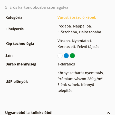
5. Erős kartondobozba csomagolva
Kategória
Várost ábrázoló képek
Irodába
,
Nappaliba
,
Elhelyezés
Előszobába
,
Hálószobába
Vászon
,
Nyomtatott
,
Kép technológia
Keretezett
,
Fekvő tájolás
Szín
Darab mennyiség
1-darabos
Környezetbarát nyomtatás
,
Prémium vászon 280 g/m²
,
USP előnyök
Élénk színek
,
Könnyű
telepítés
Ugyanebből a kollekcióból