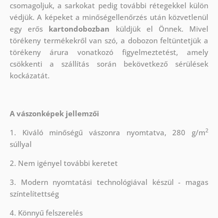
csomagoljuk, a sarkokat pedig további rétegekkel külön
védjük.
A képeket a minőségellenőrzés után közvetlenül
egy erős
kartondobozban
küldjük el Önnek. Mivel
törékeny termékekről van szó, a dobozon feltüntetjük a
törékeny árura vonatkozó figyelmeztetést, amely
csökkenti a szállítás során bekövetkező sérülések
kockázatát.
A vászonképek jellemzői
2
1. Kiváló minőségű vászonra nyomtatva, 280 g/m
súllyal
2. Nem igényel további keretet
3. Modern nyomtatási technológiával készül - magas
színtelítettség
4. Könnyű felszerelés