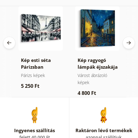
si
Kép esti séta
Kép ragyogó
K
Párizsban
lámpák éjszakája
a
Párizs képek
Várost ábrázoló
V
képek
k
5 250 Ft
4 800 Ft
6
Ingyenes szállítás
Raktáron lévő termékek
felett 40 000 Ft
azonnal szállítjuk