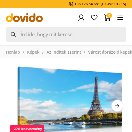
+36 176 54 681
(Hé-Pé: 10 - 15)
0
Honlap
Képek
Az indíték szerint
Várost ábrázoló képe
-20% kedvezmény