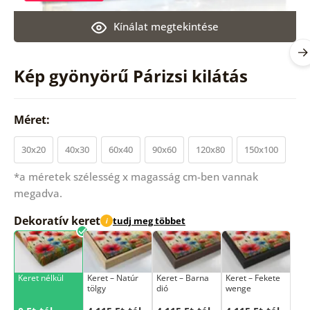
Kínálat megtekintése
Kép gyönyörű Párizsi kilátás
Méret:
30x20
40x30
60x40
90x60
120x80
150x100
*a méretek szélesség x magasság cm-ben vannak
megadva.
Dekoratív keret
tudj meg többet
i
Keret nélkül
Keret – Natúr
Keret – Barna
Keret – Fekete
tölgy
dió
wenge