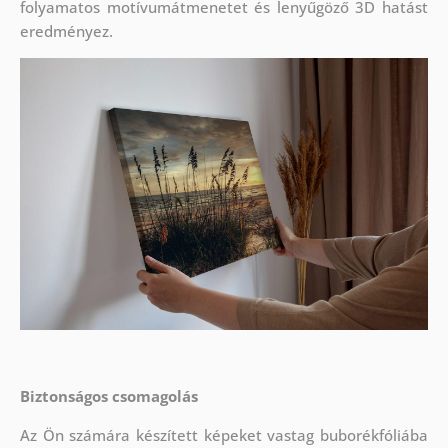
folyamatos motívumátmenetet és lenyűgöző 3D hatást
eredményez.
Biztonságos csomagolás
Az Ön számára készített képeket vastag buborékfóliába