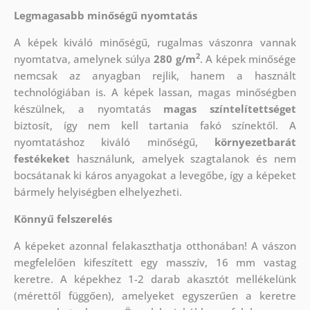
Legmagasabb minőségű nyomtatás
A képek kiváló minőségű, rugalmas vászonra vannak
2
nyomtatva, amelynek súlya
280 g/m
. A képek minősége
nemcsak az anyagban rejlik, hanem a használt
technológiában is. A képek lassan, magas minőségben
készülnek, a nyomtatás
magas színtelítettséget
biztosít, így nem kell tartania fakó színektől. A
nyomtatáshoz kiváló minőségű,
környezetbarát
festékeket
használunk, amelyek szagtalanok és nem
bocsátanak ki káros anyagokat a levegőbe, így a képeket
bármely helyiségben elhelyezheti.
Könnyű felszerelés
A képeket azonnal felakaszthatja otthonában! A vászon
megfelelően kifeszített egy masszív, 16 mm vastag
keretre. A képekhez 1-2 darab akasztót mellékelünk
(mérettől függően), amelyeket egyszerűen a keretre