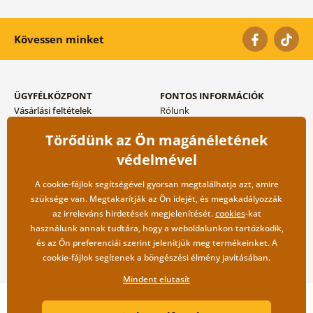
Kövessen minket
ÜGYFÉLKÖZPONT
FONTOS INFORMÁCIÓK
Vásárlási feltételek
Rólunk
Adatvédelem tárolása
Gyakori kérdések
Törődünk az Ön magánéletének
Szállítási és fizetési módok
Blog
Vissza küldés esetében
Kapcsolat
védelmével
Nagykereskedelmi
együttműködés
A cookie-fájlok segítségével gyorsan megtalálhatja azt, amire
szüksége van. Megtakarítják az Ön idejét, és megakadályozzák
az irreleváns hirdetések megjelenítését.
cookies
-kat
használunk annak tudtára, hogy a weboldalunkon tartózkodik,
és az Ön preferenciái szerint jelenítjük meg termékeinket. A
cookie-fájlok segítenek a böngészési élmény javításában.
Mindent elutasít
Copyright ©2019 © Dovido.hu.