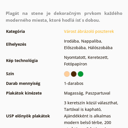
Plagát na stene je dekoračným prvkom každého
moderného miesta, ktoré hodlá ísť s dobou.
Kategória
Várost ábrázoló poszterek
Irodába
,
Nappaliba
,
Elhelyezés
Előszobába
,
Hálószobába
Nyomtatott
,
Keretezett
,
Kép technológia
Fotópapíron
Szín
Darab mennyiség
1-darabos
Plakátok kinézete
Magasság
,
Paszpartuval
3 keretszín közül választhat
,
Tartóval is kapható
,
USP előnyök plakátok
Ajándékként is alkalmas
modern belső térbe
,
200