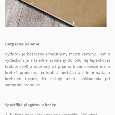
Bezpečné balenie
Výtlačok je bezpečne umiestnený medzi kartóny. Rám s
výtlačkom je následne zabalený do odolnej lepenkovej
krabice (5vl) a odoslaný až priamo k vám. Keďže ide o
krehké produkty, na krabici nechýba ani informácia o
krehkom tovare, čo znižuje mieru poškodenia pri
samotnej preprave.
Špecifiká plagátov v kocke
1. Tlačené na kvalitný papier s gramážou 200 g/m²