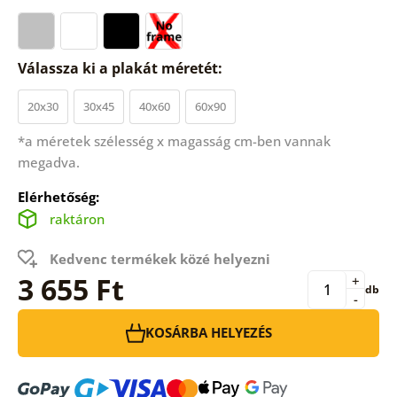
Válassza ki a plakát méretét:
20x30
30x45
40x60
60x90
*a méretek szélesség x magasság cm-ben vannak
megadva.
Elérhetőség:
raktáron
Kedvenc termékek közé helyezni
3 655 Ft
+
db
-
KOSÁRBA HELYEZÉS