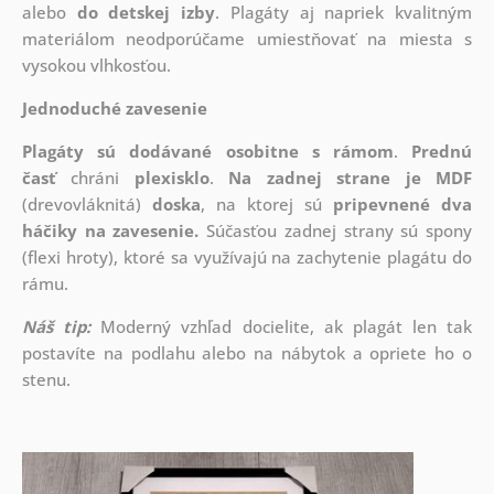
alebo
do detskej izby
. Plagáty aj napriek kvalitným
materiálom neodporúčame umiestňovať na miesta s
vysokou vlhkosťou.
Jednoduché zavesenie
Plagáty sú dodávané osobitne s rámom
.
Prednú
časť
chráni
plexisklo
.
Na zadnej strane je
MDF
(drevovláknitá)
doska
, na ktorej sú
pripevnené dva
háčiky na zavesenie.
Súčasťou zadnej strany sú spony
(flexi hroty), ktoré sa využívajú na zachytenie plagátu do
rámu.
Náš tip:
Moderný vzhľad docielite, ak plagát len tak
postavíte na podlahu alebo na nábytok a opriete ho o
stenu.