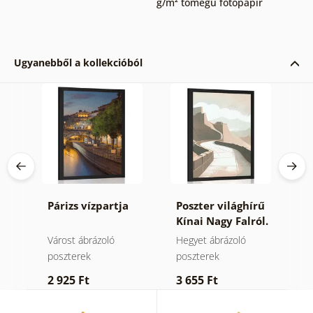
g/m² tömegű fotópapír
Ugyanebből a kollekcióból
Párizs vízpartja
Poszter világhírű
P
Kínai Nagy Falról.
p
s
Várost ábrázoló
Hegyet ábrázoló
V
poszterek
poszterek
p
2 925 Ft
3 655 Ft
3