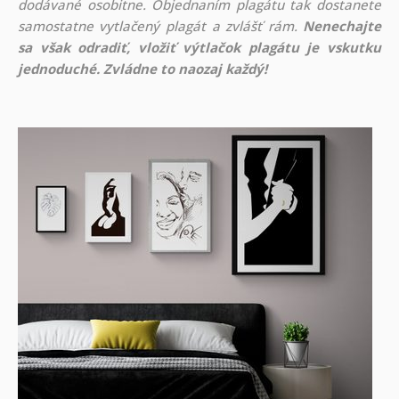
dodávané osobitne. Objednaním plagátu tak dostanete
samostatne vytlačený plagát a zvlášť rám.
Nenechajte
sa však odradiť, vložiť výtlačok plagátu je vskutku
jednoduché. Zvládne to naozaj každý!