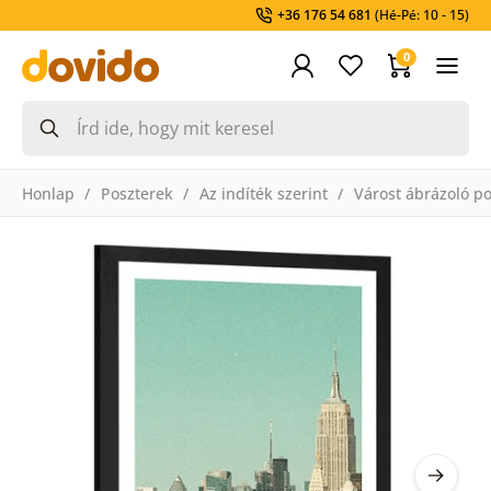
+36 176 54 681
(Hé-Pé: 10 - 15)
0
Honlap
Poszterek
Az indíték szerint
Várost ábrázoló p