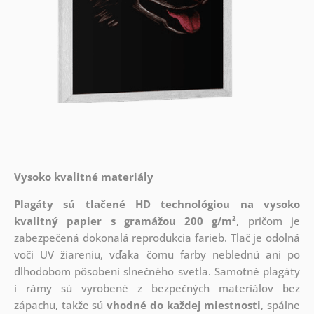
Vysoko kvalitné materiály
Plagáty sú tlačené HD technológiou na vysoko
kvalitný papier s gramážou 200 g/m²
, pričom je
zabezpečená dokonalá reprodukcia farieb. Tlač je odolná
voči UV žiareniu, vďaka čomu farby neblednú ani po
dlhodobom pôsobení slnečného svetla. Samotné plagáty
i rámy sú vyrobené z bezpečných materiálov bez
zápachu, takže sú
vhodné do každej miestnosti
, spálne