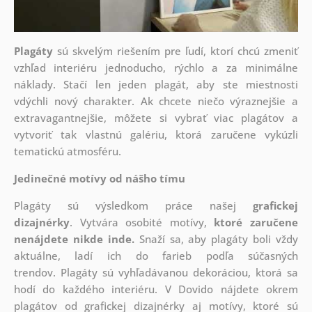
Plagáty
sú skvelým riešením pre ľudí, ktorí chcú zmeniť
vzhľad interiéru jednoducho, rýchlo a za minimálne
náklady. Stačí len jeden plagát, aby ste miestnosti
vdýchli nový charakter. Ak chcete niečo výraznejšie a
extravagantnejšie, môžete si vybrať viac plagátov a
vytvoriť tak vlastnú galériu, ktorá zaručene vykúzli
tematickú atmosféru.
Jedinečné motívy od nášho tímu
Plagáty sú výsledkom práce našej
grafickej
dizajnérky
. Vytvára osobité motívy,
ktoré zaručene
nenájdete nikde inde.
Snaží sa, aby plagáty boli vždy
aktuálne, ladí ich do farieb podľa súčasných
trendov. Plagáty sú vyhľadávanou dekoráciou, ktorá sa
hodí do každého interiéru. V Dovido nájdete okrem
plagátov od grafickej dizajnérky aj motívy, ktoré sú