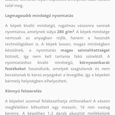
talál meg.
Legmagasabb minőségű nyomtatás
A képek kiváló minőségű, rugalmas vászonra vannak
2
nyomtatva, amelynek súlya
280 g/m
. A képek minősége
nemcsak az anyagban rejlik, hanem a használt
technológiában is. A képek lassan, magas minőségben
készülnek, a nyomtatás
magas színtelítettséget
biztosít, így nem kell tartania fakó színektől. A
nyomtatáshoz kiváló minőségű,
környezetbarát
festékeket
használunk, amelyek szagtalanok és nem
bocsátanak ki káros anyagokat a levegőbe, így a képeket
bármely helyiségben elhelyezheti.
Könnyű felszerelés
A képeket azonnal felakaszthatja otthonában! A vászon
megfelelően kifeszített egy masszív, 16 mm vastag
keretre. A képekhez 1-2 darab akasztót mellékelünk