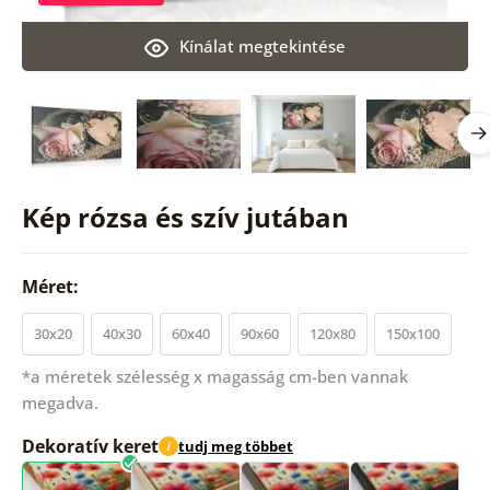
Kínálat megtekintése
Kép rózsa és szív jutában
Méret:
30x20
40x30
60x40
90x60
120x80
150x100
*a méretek szélesség x magasság cm-ben vannak
megadva.
Dekoratív keret
tudj meg többet
i