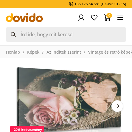
+36 176 54 681
(Hé-Pé: 10 - 15)
0
Honlap
Képek
Az indíték szerint
Vintage és retró képe
-20% kedvezmény