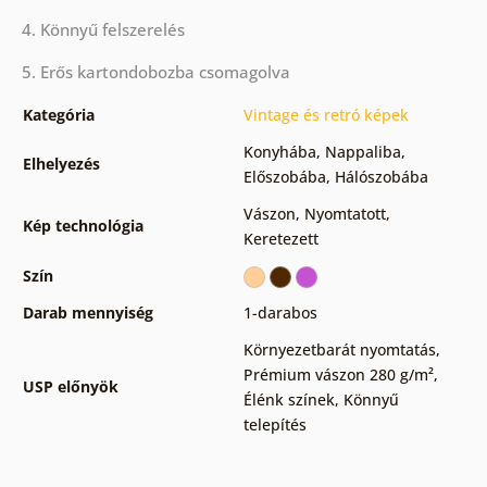
4. Könnyű felszerelés
5. Erős kartondobozba csomagolva
Kategória
Vintage és retró képek
Konyhába
,
Nappaliba
,
Elhelyezés
Előszobába
,
Hálószobába
Vászon
,
Nyomtatott
,
Kép technológia
Keretezett
Szín
Darab mennyiség
1-darabos
Környezetbarát nyomtatás
,
Prémium vászon 280 g/m²
,
USP előnyök
Élénk színek
,
Könnyű
telepítés