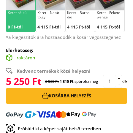
Keret nélkül
Keret – Natúr
Keret – Barna
Keret – Fekete
tölgy
dió
wenge
0 Ft-tól
4 115 Ft-tól
4 115 Ft-tól
4 115 Ft-tól
*a kiegészítők ára hozzáadódik a kosár végösszegéhez
Elérhetőség:
raktáron
Kedvenc termékek közé helyezni
5 250 Ft
+
6 565 Ft
1 315 Ft
spórolsz meg
db
-
KOSÁRBA HELYEZÉS
Próbáld ki a képet saját belső teredben