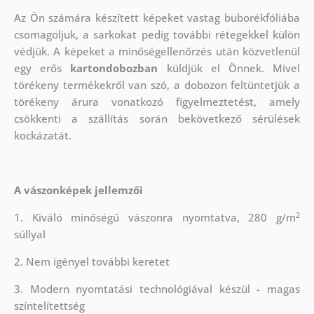
Az Ön számára készített képeket vastag buborékfóliába
csomagoljuk, a sarkokat pedig további rétegekkel külön
védjük.
A képeket a minőségellenőrzés után közvetlenül
egy erős
kartondobozban
küldjük el Önnek. Mivel
törékeny termékekről van szó, a dobozon feltüntetjük a
törékeny árura vonatkozó figyelmeztetést, amely
csökkenti a szállítás során bekövetkező sérülések
kockázatát.
A vászonképek jellemzői
2
1. Kiváló minőségű vászonra nyomtatva, 280 g/m
súllyal
2. Nem igényel további keretet
3. Modern nyomtatási technológiával készül - magas
színtelítettség