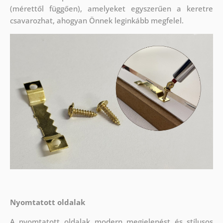
(mérettől függően), amelyeket egyszerűen a keretre
csavarozhat, ahogyan Önnek leginkább megfelel.
Nyomtatott oldalak
A nyomtatott oldalak modern megjelenést és stílusos