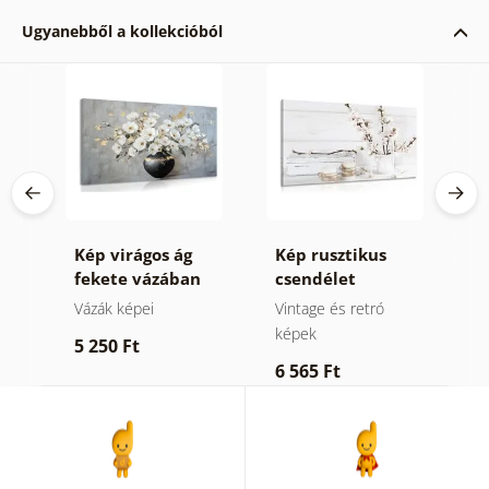
Ugyanebből a kollekcióból
Kép virágos ág
Kép rusztikus
K
fekete vázában
csendélet
z
s
Vázák képei
Vintage és retró
V
képek
k
5 250 Ft
6 565 Ft
1