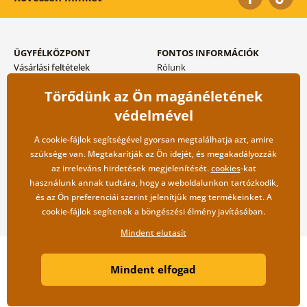
ÜGYFÉLKÖZPONT
FONTOS INFORMÁCIÓK
Vásárlási feltételek
Rólunk
Adatvédelem tárolása
Gyakori kérdések
Törődünk az Ön magánéletének
Szállítási és fizetési módok
Blog
Vissza küldés esetében
Kapcsolat
védelmével
Nagykereskedelmi
együttműködés
A cookie-fájlok segítségével gyorsan megtalálhatja azt, amire
szüksége van. Megtakarítják az Ön idejét, és megakadályozzák
az irreleváns hirdetések megjelenítését.
cookies
-kat
használunk annak tudtára, hogy a weboldalunkon tartózkodik,
és az Ön preferenciái szerint jelenítjük meg termékeinket. A
cookie-fájlok segítenek a böngészési élmény javításában.
Mindent elutasít
Copyright ©2019 © Dovido.hu.
Mindent elfogad
Webdesign
Litvanyi.sk
| A webáruházat készítette