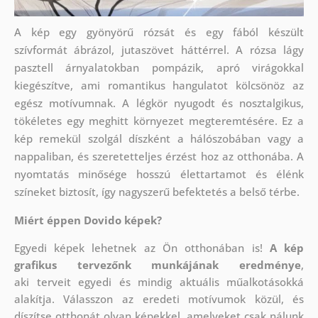
A kép egy gyönyörű rózsát és egy fából készült
szívformát ábrázol, jutaszövet háttérrel. A rózsa lágy
pasztell árnyalatokban pompázik, apró virágokkal
kiegészítve, ami romantikus hangulatot kölcsönöz az
egész motívumnak. A légkör nyugodt és nosztalgikus,
tökéletes egy meghitt környezet megteremtésére. Ez a
kép remekül szolgál díszként a hálószobában vagy a
nappaliban, és szeretetteljes érzést hoz az otthonába. A
nyomtatás minősége hosszú élettartamot és élénk
színeket biztosít, így nagyszerű befektetés a belső térbe.
Miért éppen Dovido képek?
Egyedi képek lehetnek az Ön otthonában is!
A kép
grafikus tervezőnk munkájának eredménye
,
aki
terveit egyedi és mindig aktuális műalkotásokká
alakítja. Válasszon az eredeti motívumok közül, és
díszítse otthonát olyan képekkel, amelyeket csak nálunk