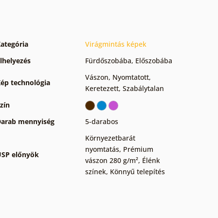
ategória
Virágmintás képek
lhelyezés
Fürdőszobába
,
Előszobába
Vászon
,
Nyomtatott
,
ép technológia
Keretezett
,
Szabálytalan
zín
arab mennyiség
5-darabos
Környezetbarát
nyomtatás
,
Prémium
SP előnyök
vászon 280 g/m²
,
Élénk
színek
,
Könnyű telepítés