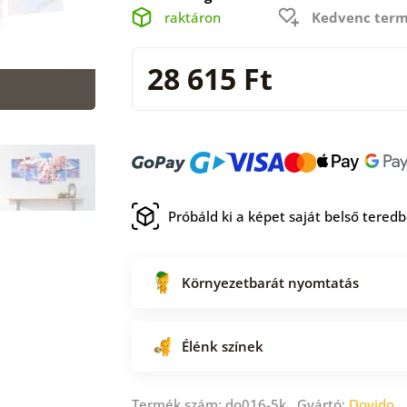
raktáron
Kedvenc term
28 615 Ft
Próbáld ki a képet saját belső tered
Környezetbarát nyomtatás
Élénk színek
Termék szám: do016-5k Gyártó:
Dovido