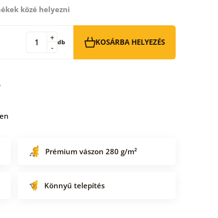
ékek közé helyezni
+
KOSÁRBA HELYEZÉS
db
-
ben
Prémium vászon 280 g/m²
Könnyű telepítés