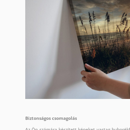
Biztonságos csomagolás
Az Ön számára készített képeket vastag buborékf