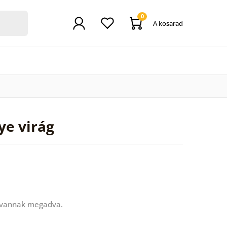
0
A kosarad
ye virág
 vannak megadva.