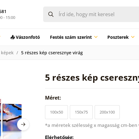
681
0 - 15:00
📤 Vászonfotó
Festés szám szerint
Poszterek
 képek
5 részes kép cseresznye virág
5 részes kép csereszn
Méret:
100x50
150x75
200x100
*a méretek szélesség x magasság cm-ben
Elérhetőség: