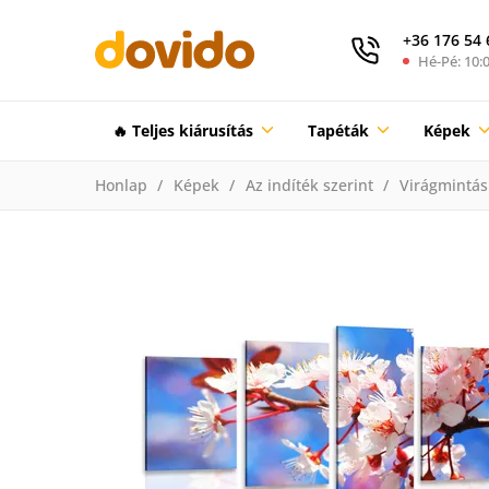
+36 176 54 
Hé-Pé: 10:0
🔥 Teljes kiárusítás
Tapéták
Képek
Honlap
Képek
Az indíték szerint
Virágmintás