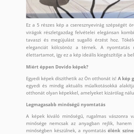
Ez a 5 részes kép a cseresznyevirág szépségét ör
virágok részletgazdag felvételei elegánsan komb
tavaszi és megújulást sugalló érzést hoz. Tökél
eleganciát kölcsönöz a térnek. A nyomtatás 
élettartamot, így ez a kép ideális kiegészítője a be
Miért éppen Dovido képek?
Egyedi képek díszíthetik az Ön otthonát is!
A kép 
egyedi és mindig aktuális műalkotásokká alakít
otthonát olyan képekkel, amelyeket kizárólag nálun
Legmagasabb minőségű nyomtatás
A képek kiváló minőségű, rugalmas vászonra 
minősége nemcsak az anyagban rejlik, hanem a
minőségben készülnek, a nyomtatás
élénk szín