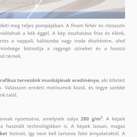
ökíti meg teljes pompájában. A finom fehér és rózsaszín
inálódnak a kék éggel. A kép összhatása friss és élénk,
etes a nappali, hálószoba vagy iroda díszítésére, ahol
minősége biztosítja a ragyogó színeket és a hosszú
lső térnek.
grafikus tervezőnk munkájának eredménye
, aki
ötleteit
ja. Válasszon eredeti motívumok közül, és tegye szebbé
k talál.
2
vannak nyomtatva, amelynek súlya
280 g/m
. A képek
 használt technológiában is. A képek lassan, magas
eket
biztosít, így nem kell tartania fakó árnyalatoktól. A