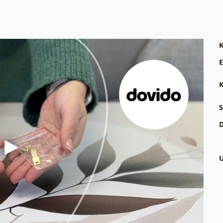
K
E
K
S
D
U