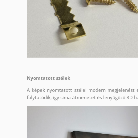
Nyomtatott szélek
A képek nyomtatott szélei modern megjelenést é
folytatódik, így sima átmenetet és lenyűgöző 3D ha