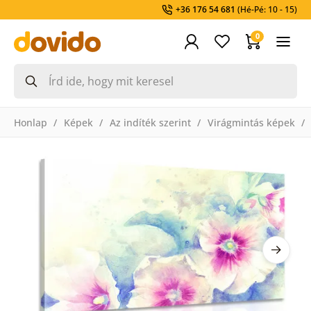
+36 176 54 681
(Hé-Pé: 10 - 15)
0
Honlap
Képek
Az indíték szerint
Virágmintás képek