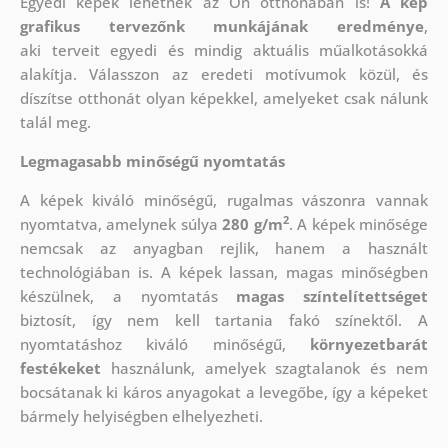
Egyedi képek lehetnek az Ön otthonában is!
A kép
grafikus tervezőnk munkájának eredménye
,
aki
terveit egyedi és mindig aktuális műalkotásokká
alakítja. Válasszon az eredeti motívumok közül, és
díszítse otthonát olyan képekkel, amelyeket csak nálunk
talál meg.
Legmagasabb minőségű nyomtatás
A képek kiváló minőségű, rugalmas vászonra vannak
2
nyomtatva, amelynek súlya
280 g/m
. A képek minősége
nemcsak az anyagban rejlik, hanem a használt
technológiában is. A képek lassan, magas minőségben
készülnek, a nyomtatás
magas színtelítettséget
biztosít, így nem kell tartania fakó színektől. A
nyomtatáshoz kiváló minőségű,
környezetbarát
festékeket
használunk, amelyek szagtalanok és nem
bocsátanak ki káros anyagokat a levegőbe, így a képeket
bármely helyiségben elhelyezheti.