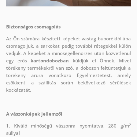
Biztonságos csomagolás
Az Ön számára készített képeket vastag buborékfóliába
csomagoljuk, a sarkokat pedig további rétegekkel külön
védjük.
A képeket a minőségellenőrzés után közvetlenül
egy erős
kartondobozban
küldjük el Önnek. Mivel
törékeny termékekről van szó, a dobozon feltüntetjük a
törékeny árura vonatkozó figyelmeztetést, amely
csökkenti a szállítás során bekövetkező sérülések
kockázatát.
A vászonképek jellemzői
2
1. Kiváló minőségű vászonra nyomtatva, 280 g/m
súllyal