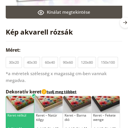
Kínálat megtekintése
Kép akvarell rózsák
Méret:
30x20
40x30
60x40
90x60
120x80
150x100
*a méretek szélesség x magasság cm-ben vannak
megadva.
Dekoratív keret
tudj meg többet
i
Keret nélkül
Keret – Natúr
Keret – Barna
Keret – Fekete
tölgy
dió
wenge