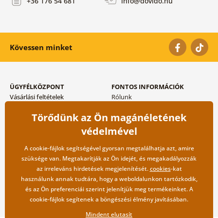
+36 176 54 681
info@dovido.hu
Kövessen minket
ÜGYFÉLKÖZPONT
FONTOS INFORMÁCIÓK
Vásárlási feltételek
Rólunk
Adatvédelem tárolása
Gyakori kérdések
Törődünk az Ön magánéletének
Szállítási és fizetési módok
Blog
Vissza küldés esetében
Kapcsolat
védelmével
Nagykereskedelmi
együttműködés
A cookie-fájlok segítségével gyorsan megtalálhatja azt, amire
szüksége van. Megtakarítják az Ön idejét, és megakadályozzák
az irreleváns hirdetések megjelenítését.
cookies
-kat
használunk annak tudtára, hogy a weboldalunkon tartózkodik,
és az Ön preferenciái szerint jelenítjük meg termékeinket. A
cookie-fájlok segítenek a böngészési élmény javításában.
Mindent elutasít