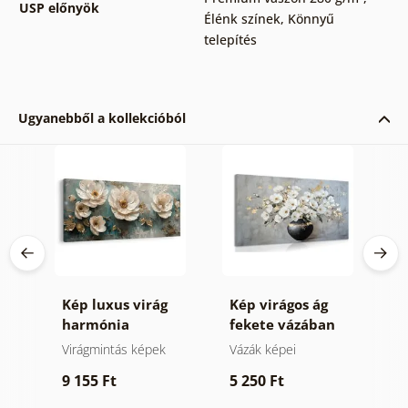
USP előnyök
Élénk színek
,
Könnyű
telepítés
Ugyanebből a kollekcióból
Kép luxus virág
Kép virágos ág
K
n
harmónia
fekete vázában
f
Virágmintás képek
Vázák képei
V
9 155 Ft
5 250 Ft
9