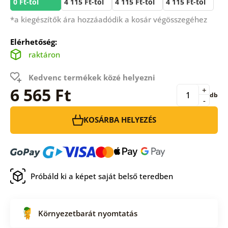
0 Ft-tól
4 115 Ft-tól
4 115 Ft-tól
4 115 Ft-tól
*a kiegészítők ára hozzáadódik a kosár végösszegéhez
Elérhetőség:
raktáron
Kedvenc termékek közé helyezni
6 565 Ft
+
db
-
KOSÁRBA HELYEZÉS
Próbáld ki a képet saját belső teredben
Környezetbarát nyomtatás