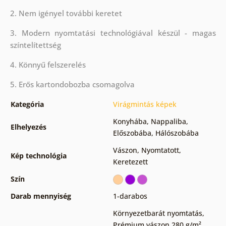
2. Nem igényel további keretet
3. Modern nyomtatási technológiával készül - magas
színtelítettség
4. Könnyű felszerelés
5. Erős kartondobozba csomagolva
Kategória
Virágmintás képek
Konyhába
,
Nappaliba
,
Elhelyezés
Előszobába
,
Hálószobába
Vászon
,
Nyomtatott
,
Kép technológia
Keretezett
Szín
Darab mennyiség
1-darabos
Környezetbarát nyomtatás
,
Prémium vászon 280 g/m²
,