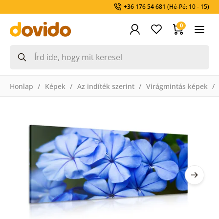
+36 176 54 681
(Hé-Pé: 10 - 15)
0
Honlap
Képek
Az indíték szerint
Virágmintás képek