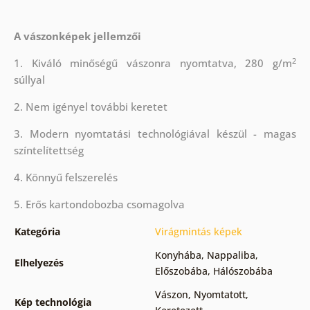
A vászonképek jellemzői
2
1. Kiváló minőségű vászonra nyomtatva, 280 g/m
súllyal
2. Nem igényel további keretet
3. Modern nyomtatási technológiával készül - magas
színtelítettség
4. Könnyű felszerelés
5. Erős kartondobozba csomagolva
Kategória
Virágmintás képek
Konyhába
,
Nappaliba
,
Elhelyezés
Előszobába
,
Hálószobába
Vászon
,
Nyomtatott
,
Kép technológia