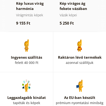
Kép luxus virág
Kép virágos ág
K
harmónia
fekete vázában
f
Virágmintás képek
Vázák képei
V
9 155 Ft
5 250 Ft
9
Ingyenes szállítás
Raktáron lévő termékek
felett 40 000 Ft
azonnal szállítjuk
Leggazdagabb kínálat
Az EU-ban készült
tapéták és képek
prémium nyomtatási minőség