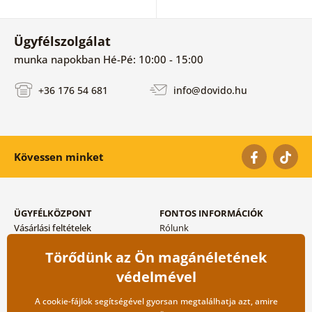
Ügyfélszolgálat
munka napokban Hé-Pé: 10:00 - 15:00
+36 176 54 681
info@dovido.hu
Kövessen minket
ÜGYFÉLKÖZPONT
FONTOS INFORMÁCIÓK
Vásárlási feltételek
Rólunk
Adatvédelem tárolása
Gyakori kérdések
Törődünk az Ön magánéletének
Szállítási és fizetési módok
Blog
Vissza küldés esetében
Kapcsolat
védelmével
Nagykereskedelmi
együttműködés
A cookie-fájlok segítségével gyorsan megtalálhatja azt, amire