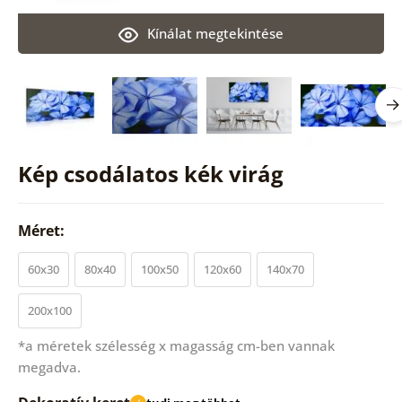
Kínálat megtekintése
Kép csodálatos kék virág
Méret:
60x30
80x40
100x50
120x60
140x70
200x100
*a méretek szélesség x magasság cm-ben vannak
megadva.