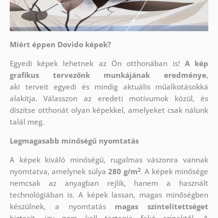
Miért éppen Dovido képek?
Egyedi képek lehetnek az Ön otthonában is!
A kép
grafikus tervezőnk munkájának eredménye
,
aki
terveit egyedi és mindig aktuális műalkotásokká
alakítja. Válasszon az eredeti motívumok közül, és
díszítse otthonát olyan képekkel, amelyeket csak nálunk
talál meg.
Legmagasabb minőségű nyomtatás
A képek kiváló minőségű, rugalmas vászonra vannak
2
nyomtatva, amelynek súlya
280 g/m
. A képek minősége
nemcsak az anyagban rejlik, hanem a használt
technológiában is. A képek lassan, magas minőségben
készülnek, a nyomtatás
magas színtelítettséget