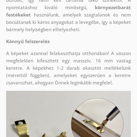
biztosít, így nem kell tartania fakó színektől. A
nyomtatáshoz kiváló minőségű,
környezetbarát
festékeket
használunk, amelyek szagtalanok és nem
bocsátanak ki káros anyagokat a levegőbe, így a képeket
bármely helyiségben elhelyezheti.
Könnyű felszerelés
A képeket azonnal felakaszthatja otthonában! A vászon
megfelelően kifeszített egy masszív, 16 mm vastag
keretre. A képekhez 1-2 darab akasztót mellékelünk
(mérettől függően), amelyeket egyszerűen a keretre
csavarozhat, ahogyan Önnek leginkább megfelel.