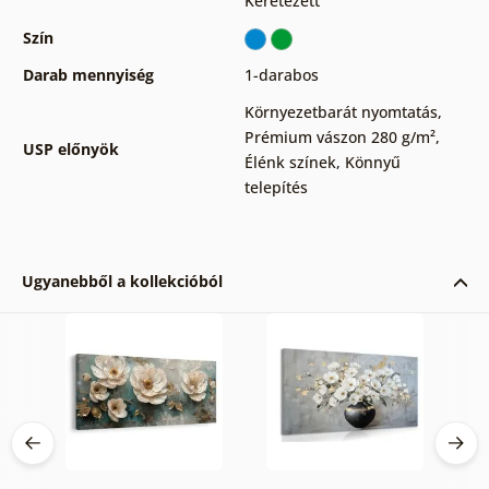
Keretezett
Szín
Darab mennyiség
1-darabos
Környezetbarát nyomtatás
,
Prémium vászon 280 g/m²
,
USP előnyök
Élénk színek
,
Könnyű
telepítés
Ugyanebből a kollekcióból