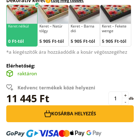
Dekoratív keret
tudj meg többet
i
Keret nélkül
Keret – Natúr
Keret – Barna
Keret – Fekete
tölgy
dió
wenge
0 Ft-tól
5 905 Ft-tól
5 905 Ft-tól
5 905 Ft-tól
*a kiegészítők ára hozzáadódik a kosár végösszegéhez
Elérhetőség:
raktáron
Kedvenc termékek közé helyezni
11 445 Ft
+
db
-
KOSÁRBA HELYEZÉS