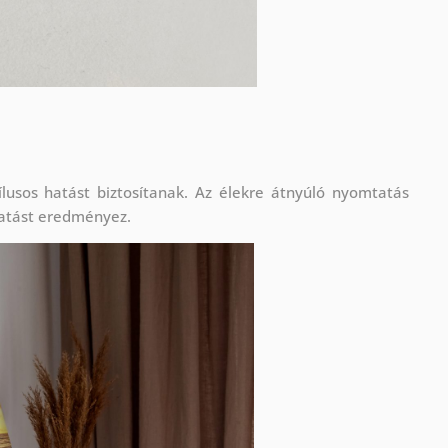
lusos hatást biztosítanak. Az élekre átnyúló nyomtatás
atást eredményez.