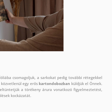
óliába csomagoljuk, a sarkokat pedig további rétegekkel
 közvetlenül egy erős
kartondobozban
küldjük el Önnek.
eltüntetjük a törékeny árura vonatkozó figyelmeztetést,
ülések kockázatát.