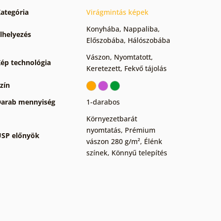
ategória
Virágmintás képek
Konyhába
,
Nappaliba
,
lhelyezés
Előszobába
,
Hálószobába
Vászon
,
Nyomtatott
,
ép technológia
Keretezett
,
Fekvő tájolás
zín
arab mennyiség
1-darabos
Környezetbarát
nyomtatás
,
Prémium
SP előnyök
vászon 280 g/m²
,
Élénk
színek
,
Könnyű telepítés