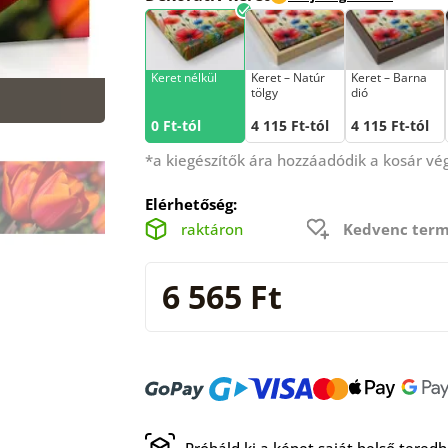
Keret nélkül
Keret – Natúr
Keret – Barna
tölgy
dió
0 Ft-tól
4 115 Ft-tól
4 115 Ft-tól
*a kiegészítők ára hozzáadódik a kosár v
Elérhetőség:
raktáron
Kedvenc term
6 565 Ft
Próbáld ki a képet saját belső tered