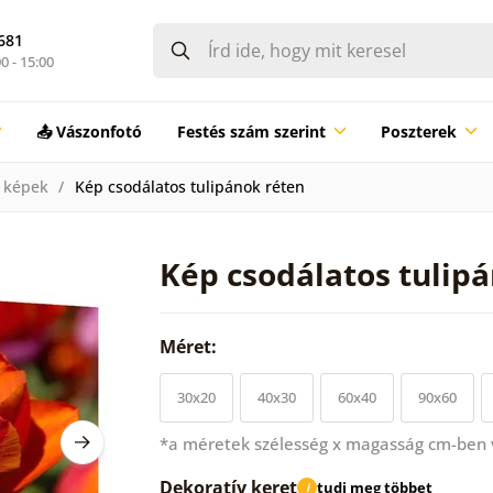
681
0 - 15:00
📤 Vászonfotó
Festés szám szerint
Poszterek
 képek
Kép csodálatos tulipánok réten
Kép csodálatos tulip
Méret:
30x20
40x30
60x40
90x60
*a méretek szélesség x magasság cm-ben
Dekoratív keret
tudj meg többet
i