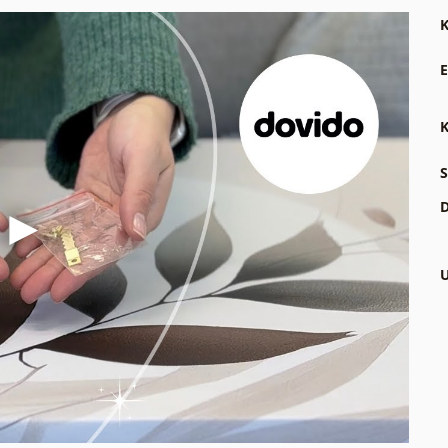
K
E
K
S
D
U