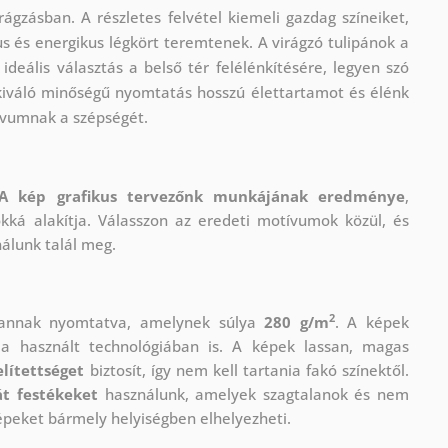
rágzásban. A részletes felvétel kiemeli gazdag színeiket,
s és energikus légkört teremtenek. A virágzó tulipánok a
ideális választás a belső tér felélénkítésére, legyen szó
 kiváló minőségű nyomtatás hosszú élettartamot és élénk
tívumnak a szépségét.
A kép grafikus tervezőnk munkájának eredménye
,
okká alakítja. Válasszon az eredeti motívumok közül, és
nálunk talál meg.
2
vannak nyomtatva, amelynek súlya
280 g/m
. A képek
 használt technológiában is. A képek lassan, magas
lítettséget
biztosít, így nem kell tartania fakó színektől.
t festékeket
használunk, amelyek szagtalanok és nem
épeket bármely helyiségben elhelyezheti.