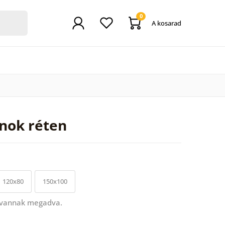
0
A kosarad
ánok réten
120x80
150x100
 vannak megadva.