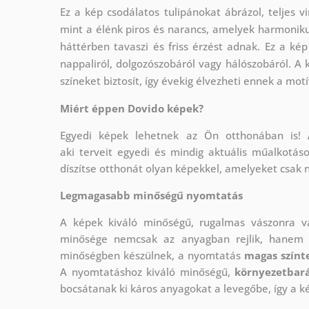
Ez a kép csodálatos tulipánokat ábrázol, teljes vi
mint a élénk piros és narancs, amelyek harmoniku
háttérben tavaszi és friss érzést adnak. Ez a kép 
nappaliról, dolgozószobáról vagy hálószobáról. A
színeket biztosít, így évekig élvezheti ennek a mo
Miért éppen Dovido képek?
Egyedi képek lehetnek az Ön otthonában is!
aki
terveit egyedi és mindig aktuális műalkotás
díszítse otthonát olyan képekkel, amelyeket csak 
Legmagasabb minőségű nyomtatás
A képek kiváló minőségű, rugalmas vászonra 
minősége nemcsak az anyagban rejlik, hanem a
minőségben készülnek, a nyomtatás
magas színte
A nyomtatáshoz kiváló minőségű,
környezetbará
bocsátanak ki káros anyagokat a levegőbe, így a k