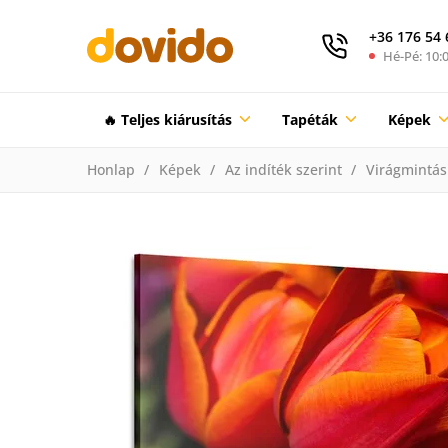
+36 176 54 
Hé-Pé: 10:0
🔥 Teljes kiárusítás
Tapéták
Képek
Honlap
Képek
Az indíték szerint
Virágmintás