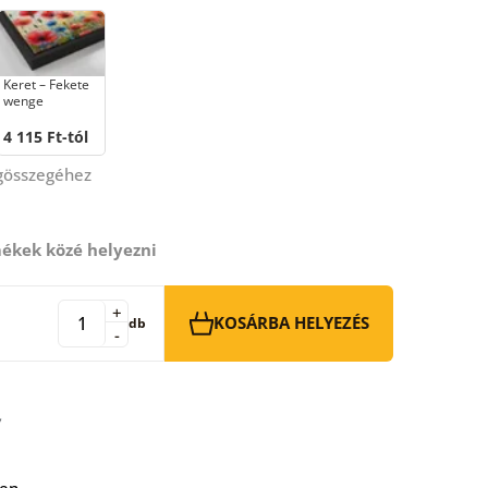
Keret – Fekete
wenge
4 115 Ft-tól
égösszegéhez
ékek közé helyezni
+
KOSÁRBA HELYEZÉS
db
-
ben