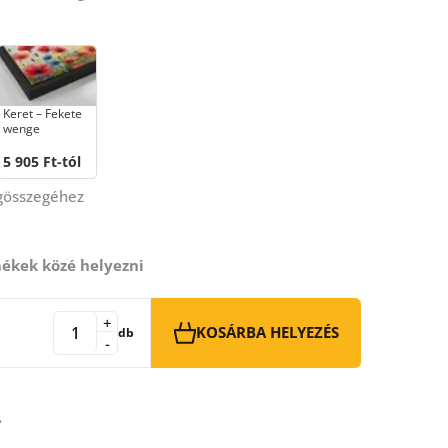
Keret – Fekete
wenge
5 905 Ft-tól
égösszegéhez
ékek közé helyezni
+
KOSÁRBA HELYEZÉS
db
-