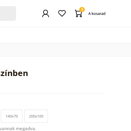
0
A kosarad
színben
140x70
200x100
 vannak megadva.