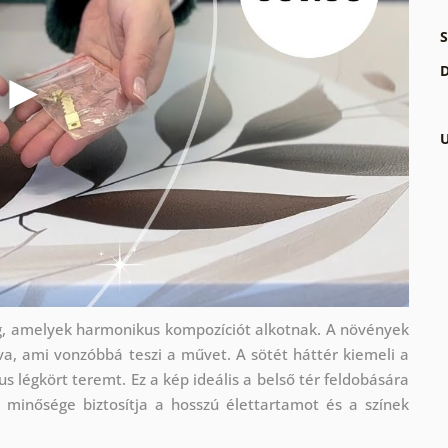
S
D
U
meg, amelyek harmonikus kompozíciót alkotnak. A növények
a, ami vonzóbbá teszi a művet. A sötét háttér kiemeli a
s légkört teremt. Ez a kép ideális a belső tér feldobására
 minősége biztosítja a hosszú élettartamot és a színek