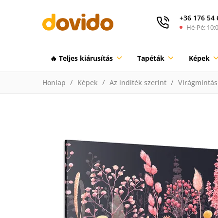
+36 176 54 
Hé-Pé: 10:0
🔥 Teljes kiárusítás
Tapéták
Képek
Honlap
Képek
Az indíték szerint
Virágmintás