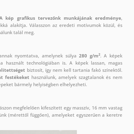
A kép grafikus tervezőnk munkájának eredménye
,
okká alakítja. Válasszon az eredeti motívumok közül, és
nálunk talál meg.
2
vannak nyomtatva, amelynek súlya
280 g/m
. A képek
 használt technológiában is. A képek lassan, magas
lítettséget
biztosít, így nem kell tartania fakó színektől.
t festékeket
használunk, amelyek szagtalanok és nem
épeket bármely helyiségben elhelyezheti.
ászon megfelelően kifeszített egy masszív, 16 mm vastag
ünk (mérettől függően), amelyeket egyszerűen a keretre