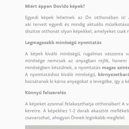
Miért éppen Dovido képek?
Egyedi képek lehetnek az Ön otthonában is!
aki
terveit egyedi és mindig aktuális műalkotás
díszítse otthonát olyan képekkel, amelyeket csak 
Legmagasabb minőségű nyomtatás
A képek kiváló minőségű, rugalmas vászonra 
minősége nemcsak az anyagban rejlik, hanem a
minőségben készülnek, a nyomtatás
magas színte
A nyomtatáshoz kiváló minőségű,
környezetbará
bocsátanak ki káros anyagokat a levegőbe, így a k
Könnyű felszerelés
A képeket azonnal felakaszthatja otthonában! A v
keretre. A képekhez 1-2 darab akasztót mellékel
csavarozhat, ahogyan Önnek leginkább megfelel.