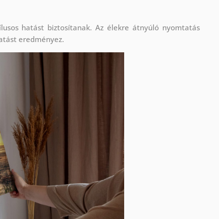
lusos hatást biztosítanak. Az élekre átnyúló nyomtatás
atást eredményez.