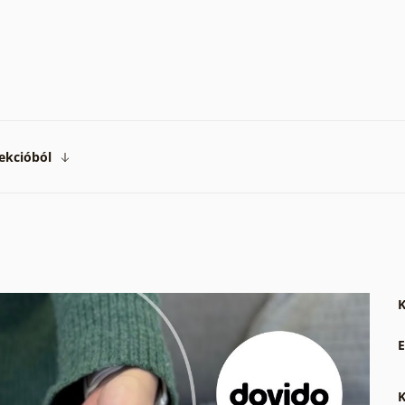
ekcióból
K
E
K