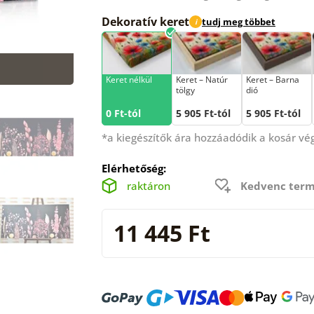
Dekoratív keret
tudj meg többet
i
Keret nélkül
Keret – Natúr
Keret – Barna
tölgy
dió
0 Ft-tól
5 905 Ft-tól
5 905 Ft-tól
*a kiegészítők ára hozzáadódik a kosár v
Elérhetőség:
raktáron
Kedvenc term
11 445 Ft