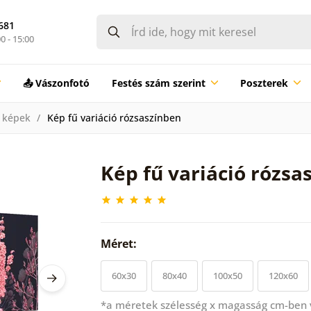
681
0 - 15:00
📤 Vászonfotó
Festés szám szerint
Poszterek
 képek
Kép fű variáció rózsaszínben
Kép fű variáció rózsa
Méret:
60x30
80x40
100x50
120x60
*a méretek szélesség x magasság cm-ben