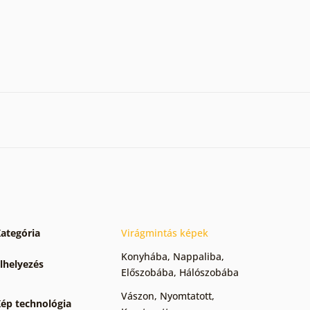
ategória
Virágmintás képek
Konyhába
,
Nappaliba
,
lhelyezés
Előszobába
,
Hálószobába
Vászon
,
Nyomtatott
,
ép technológia