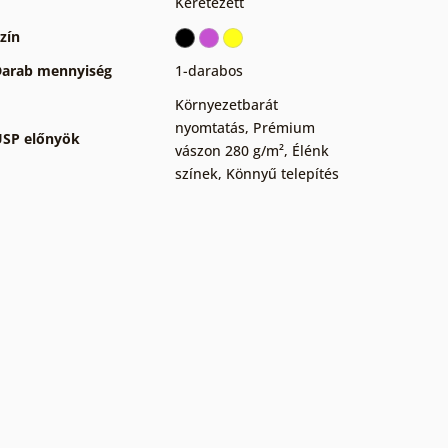
Keretezett
zín
arab mennyiség
1-darabos
Környezetbarát
nyomtatás
,
Prémium
SP előnyök
vászon 280 g/m²
,
Élénk
színek
,
Könnyű telepítés