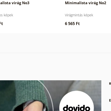
lista virág No3
Minimalista virág No2
os képek
Virágmintás képek
Ft
6 565 Ft
K
E