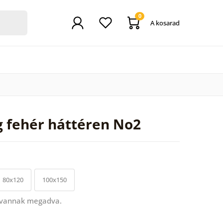
0
A kosarad
g fehér háttéren No2
80x120
100x150
 vannak megadva.