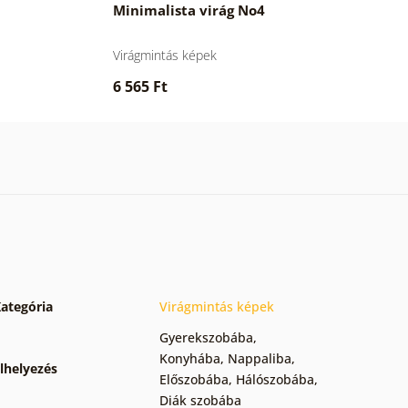
Minimalista virág No4
Virágmintás képek
6 565 Ft
ategória
Virágmintás képek
Gyerekszobába
,
Konyhába
,
Nappaliba
,
lhelyezés
Előszobába
,
Hálószobába
,
Diák szobába