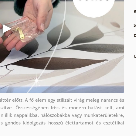
K
S
D
U
ttér előtt. A fő elem egy stilizált virág meleg narancs és
észítve. Összességében friss és modern hatást kelt, ami
n illik nappalikba, hálószobákba vagy munkaterületekre,
s gondos kidolgozás hosszú élettartamot és esztétikai