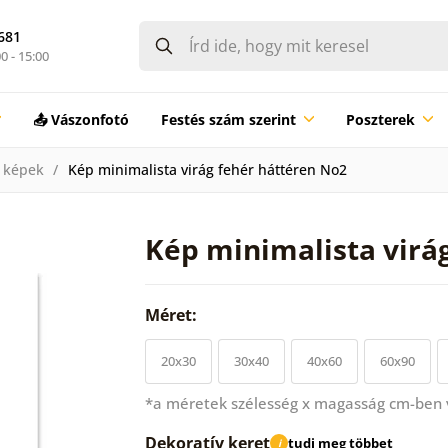
681
0 - 15:00
📤 Vászonfotó
Festés szám szerint
Poszterek
 képek
Kép minimalista virág fehér háttéren No2
Kép minimalista virá
Méret:
20x30
30x40
40x60
60x90
*a méretek szélesség x magasság cm-ben
Dekoratív keret
tudj meg többet
i