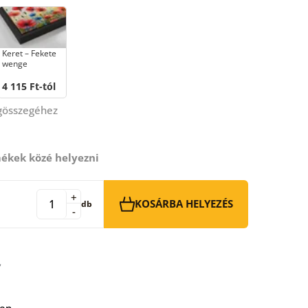
Keret – Fekete
wenge
4 115 Ft-tól
égösszegéhez
ékek közé helyezni
+
KOSÁRBA HELYEZÉS
db
-
ben