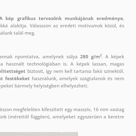
A kép grafikus tervezőnk munkájának eredménye
,
okká alakítja. Válasszon az eredeti motívumok közül, és
nálunk talál meg.
2
vannak nyomtatva, amelynek súlya
280 g/m
. A képek
 használt technológiában is. A képek lassan, magas
lítettséget
biztosít, így nem kell tartania fakó színektől.
t festékeket
használunk, amelyek szagtalanok és nem
épeket bármely helyiségben elhelyezheti.
ászon megfelelően kifeszített egy masszív, 16 mm vastag
ünk (mérettől függően), amelyeket egyszerűen a keretre