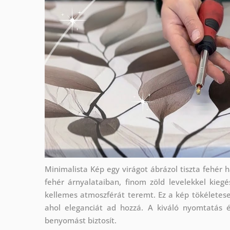
Minimalista Kép egy virágot ábrázol tiszta fehér há
fehér árnyalataiban, finom zöld levelekkel kieg
kellemes atmoszférát teremt. Ez a kép tökéletese
ahol eleganciát ad hozzá. A kiváló nyomtatás é
benyomást biztosít.