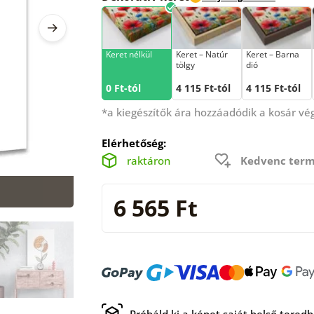
Keret nélkül
Keret – Natúr
Keret – Barna
tölgy
dió
0 Ft-tól
4 115 Ft-tól
4 115 Ft-tól
*a kiegészítők ára hozzáadódik a kosár v
Elérhetőség:
raktáron
Kedvenc term
6 565 Ft
Próbáld ki a képet saját belső tered