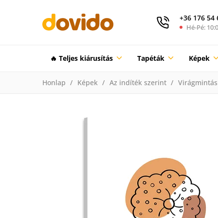
+36 176 54 
Hé-Pé: 10:0
🔥 Teljes kiárusítás
Tapéták
Képek
Honlap
Képek
Az indíték szerint
Virágmintás