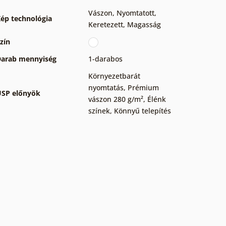
Vászon
,
Nyomtatott
,
ép technológia
Keretezett
,
Magasság
zín
arab mennyiség
1-darabos
Környezetbarát
nyomtatás
,
Prémium
SP előnyök
vászon 280 g/m²
,
Élénk
színek
,
Könnyű telepítés