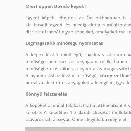
Miért éppen Dovido képek?
Egyedi képek lehetnek az Ön otthonában is!
aki
terveit egyedi és mindig aktuális műalkotás
díszítse otthonát olyan képekkel, amelyeket csak 
Legmagasabb minőségű nyomtatás
A képek kiváló minőségű, rugalmas vászonra 
minősége nemcsak az anyagban rejlik, hanem a
minőségben készülnek, a nyomtatás
magas színte
A nyomtatáshoz kiváló minőségű,
környezetbará
bocsátanak ki káros anyagokat a levegőbe, így a k
Könnyű felszerelés
A képeket azonnal felakaszthatja otthonában! A v
keretre. A képekhez 1-2 darab akasztót mellékel
csavarozhat, ahogyan Önnek leginkább megfelel.