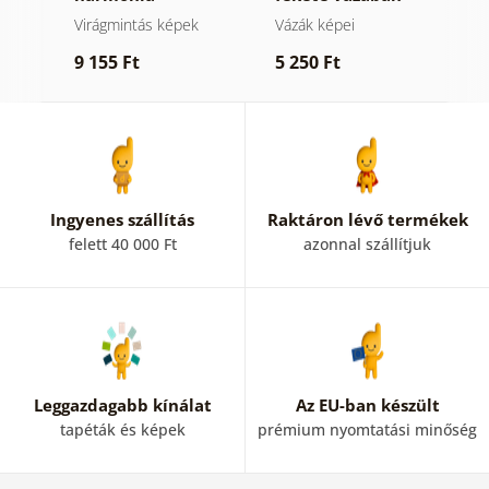
Virágmintás képek
Vázák képei
V
9 155 Ft
5 250 Ft
9
Ingyenes szállítás
Raktáron lévő termékek
felett 40 000 Ft
azonnal szállítjuk
Leggazdagabb kínálat
Az EU-ban készült
tapéták és képek
prémium nyomtatási minőség