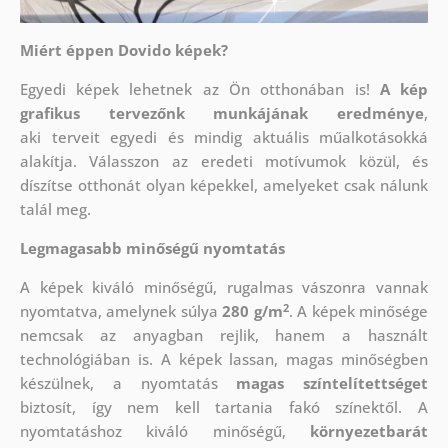
Miért éppen Dovido képek?
Egyedi képek lehetnek az Ön otthonában is!
A kép
grafikus tervezőnk munkájának eredménye
,
aki
terveit egyedi és mindig aktuális műalkotásokká
alakítja. Válasszon az eredeti motívumok közül, és
díszítse otthonát olyan képekkel, amelyeket csak nálunk
talál meg.
Legmagasabb minőségű nyomtatás
A képek kiváló minőségű, rugalmas vászonra vannak
2
nyomtatva, amelynek súlya
280 g/m
. A képek minősége
nemcsak az anyagban rejlik, hanem a használt
technológiában is. A képek lassan, magas minőségben
készülnek, a nyomtatás
magas színtelítettséget
biztosít, így nem kell tartania fakó színektől. A
nyomtatáshoz kiváló minőségű,
környezetbarát