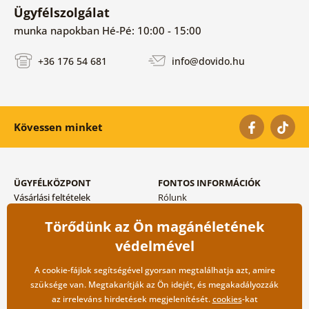
Ügyfélszolgálat
munka napokban Hé-Pé: 10:00 - 15:00
+36 176 54 681
info@dovido.hu
Kövessen minket
ÜGYFÉLKÖZPONT
FONTOS INFORMÁCIÓK
Vásárlási feltételek
Rólunk
Adatvédelem tárolása
Gyakori kérdések
Törődünk az Ön magánéletének
Szállítási és fizetési módok
Blog
Vissza küldés esetében
Kapcsolat
védelmével
Nagykereskedelmi
együttműködés
A cookie-fájlok segítségével gyorsan megtalálhatja azt, amire
szüksége van. Megtakarítják az Ön idejét, és megakadályozzák
az irreleváns hirdetések megjelenítését.
cookies
-kat