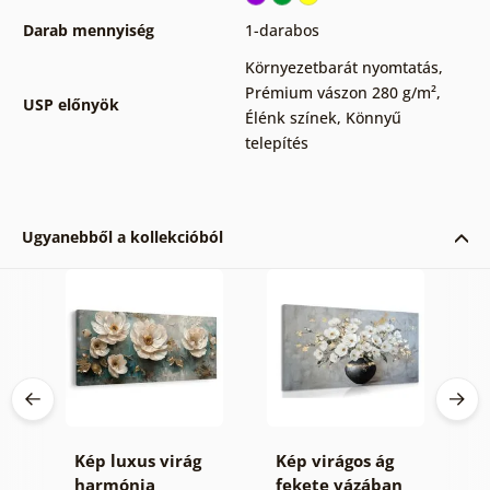
Darab mennyiség
1-darabos
Környezetbarát nyomtatás
,
Prémium vászon 280 g/m²
,
USP előnyök
Élénk színek
,
Könnyű
telepítés
Ugyanebből a kollekcióból
Kép luxus virág
Kép virágos ág
K
harmónia
fekete vázában
f