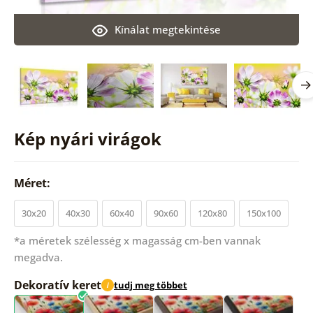
Kínálat megtekintése
Kép nyári virágok
Méret:
30x20
40x30
60x40
90x60
120x80
150x100
*a méretek szélesség x magasság cm-ben vannak
megadva.
Dekoratív keret
tudj meg többet
i