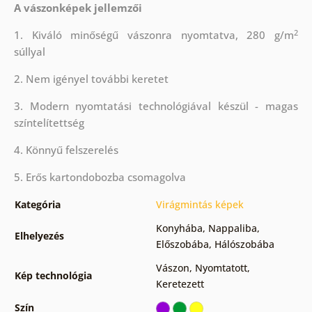
A vászonképek jellemzői
2
1. Kiváló minőségű vászonra nyomtatva, 280 g/m
súllyal
2. Nem igényel további keretet
3. Modern nyomtatási technológiával készül - magas
színtelítettség
4. Könnyű felszerelés
5. Erős kartondobozba csomagolva
Kategória
Virágmintás képek
Konyhába
,
Nappaliba
,
Elhelyezés
Előszobába
,
Hálószobába
Vászon
,
Nyomtatott
,
Kép technológia
Keretezett
Szín