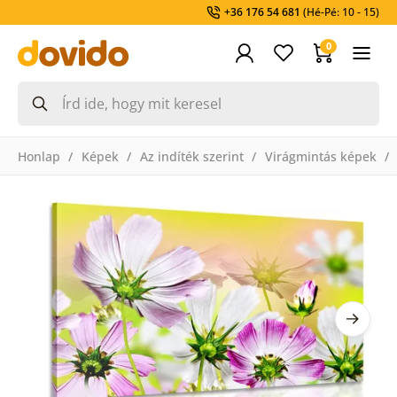
+36 176 54 681
(Hé-Pé: 10 - 15)
0
Honlap
Képek
Az indíték szerint
Virágmintás képek