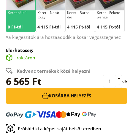
Keret nélkül
Keret – Natúr
Keret – Barna
Keret – Fekete
tölgy
dió
wenge
0 Ft-tól
4 115 Ft-tól
4 115 Ft-tól
4 115 Ft-tól
*a kiegészítők ára hozzáadódik a kosár végösszegéhez
Elérhetőség:
raktáron
Kedvenc termékek közé helyezni
6 565 Ft
+
db
-
KOSÁRBA HELYEZÉS
Próbáld ki a képet saját belső teredben