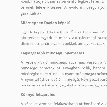
kombinációja vidám és serkentő légkört teremt. T
terének felélénkítésére. A kiváló minőségű nyo
garantálnak.
Miért éppen Dovido képek?
Egyedi képek lehetnek az Ön otthonában is!
aki
terveit egyedi és mindig aktuális műalkotás
díszítse otthonát olyan képekkel, amelyeket csak 
Legmagasabb minőségű nyomtatás
A képek kiváló minőségű, rugalmas vászonra 
minősége nemcsak az anyagban rejlik, hanem a
minőségben készülnek, a nyomtatás
magas színte
A nyomtatáshoz kiváló minőségű,
környezetbará
bocsátanak ki káros anyagokat a levegőbe, így a k
Könnyű felszerelés
A képeket azonnal felakaszthatja otthonában! A v