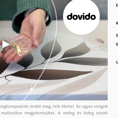
E
K
S
D
U
rágkompozíciót örökít meg, tele élettel. Az egyes virágok
a realisztikus megjelenésüket. A meleg és hideg színek