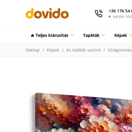
+36 176 54 
Hé-Pé: 10:0
🔥 Teljes kiárusítás
Tapéták
Képek
Honlap
Képek
Az indíték szerint
Virágmintás