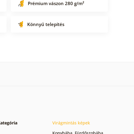
Prémium vászon 280 g/m²
Könnyű telepítés
ategória
Virágmintás képek
Konyhába
,
Fürdőszobába
,