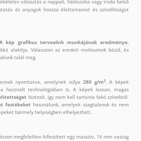
ökéletes választás a nappali, hálószoba vagy iroda belső
mtatás és anyagok hosszú élettartamot és színállóságot
A kép grafikus tervezőnk munkájának eredménye
,
okká alakítja. Válasszon az eredeti motívumok közül, és
nálunk talál meg.
2
vannak nyomtatva, amelynek súlya
280 g/m
. A képek
 használt technológiában is. A képek lassan, magas
lítettséget
biztosít, így nem kell tartania fakó színektől.
t festékeket
használunk, amelyek szagtalanok és nem
épeket bármely helyiségben elhelyezheti.
ászon megfelelően kifeszített egy masszív, 16 mm vastag