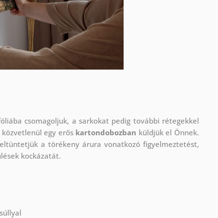
óliába csomagoljuk, a sarkokat pedig további rétegekkel
 közvetlenül egy erős
kartondobozban
küldjük el Önnek.
eltüntetjük a törékeny árura vonatkozó figyelmeztetést,
ülések kockázatát.
súllyal