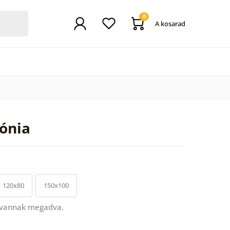
0
A kosarad
ónia
120x80
150x100
 vannak megadva.