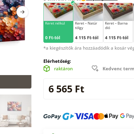
Keret nélkül
Keret – Natúr
Keret – Barna
tölgy
dió
0 Ft-tól
4 115 Ft-tól
4 115 Ft-tól
*a kiegészítők ára hozzáadódik a kosár v
Elérhetőség:
raktáron
Kedvenc term
6 565 Ft