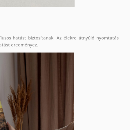
lusos hatást biztosítanak. Az élekre átnyúló nyomtatás
atást eredményez.