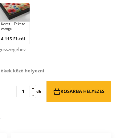
Keret – Fekete
wenge
4 115 Ft-tól
égösszegéhez
ékek közé helyezni
+
KOSÁRBA HELYEZÉS
db
-