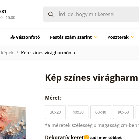
681
0 - 15:00
📤 Vászonfotó
Festés szám szerint
Poszterek
 képek
Kép színes virágharmónia
Kép színes virágharm
Méret:
30x20
40x30
60x40
90x60
*a méretek szélesség x magasság cm-ben
Dekoratív keret
tudj meg többet
i