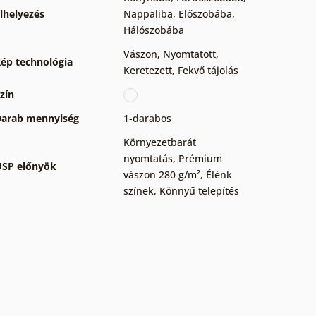
lhelyezés
Nappaliba
,
Előszobába
,
Hálószobába
Vászon
,
Nyomtatott
,
ép technológia
Keretezett
,
Fekvő tájolás
zín
arab mennyiség
1-darabos
Környezetbarát
nyomtatás
,
Prémium
SP előnyök
vászon 280 g/m²
,
Élénk
színek
,
Könnyű telepítés