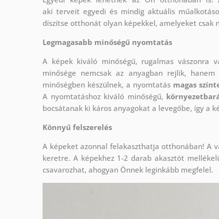
aki
terveit egyedi és mindig aktuális műalkotás
díszítse otthonát olyan képekkel, amelyeket csak 
Legmagasabb minőségű nyomtatás
A képek kiváló minőségű, rugalmas vászonra 
minősége nemcsak az anyagban rejlik, hanem a
minőségben készülnek, a nyomtatás
magas színte
A nyomtatáshoz kiváló minőségű,
környezetbará
bocsátanak ki káros anyagokat a levegőbe, így a k
Könnyű felszerelés
A képeket azonnal felakaszthatja otthonában! A v
keretre. A képekhez 1-2 darab akasztót mellékel
csavarozhat, ahogyan Önnek leginkább megfelel.