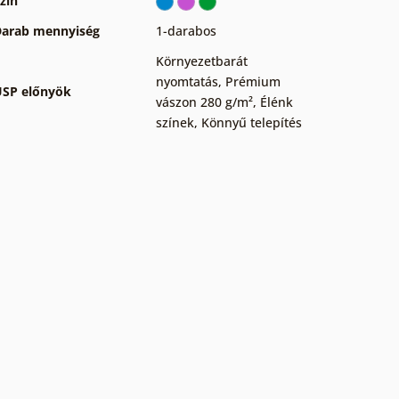
zín
arab mennyiség
1-darabos
Környezetbarát
nyomtatás
,
Prémium
SP előnyök
vászon 280 g/m²
,
Élénk
színek
,
Könnyű telepítés