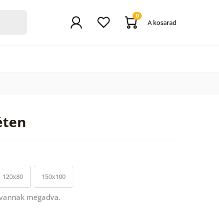
0
A kosarad
éten
120x80
150x100
 vannak megadva.