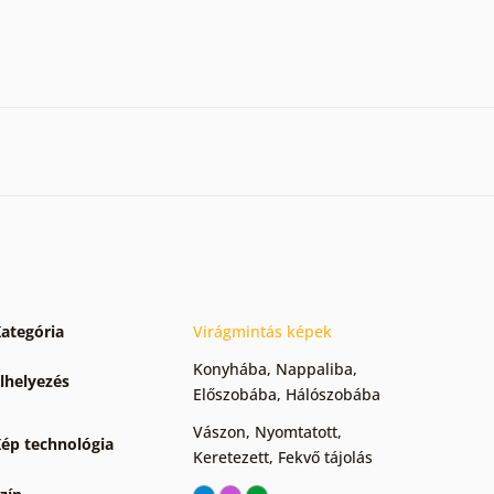
ategória
Virágmintás képek
Konyhába
,
Nappaliba
,
lhelyezés
Előszobába
,
Hálószobába
Vászon
,
Nyomtatott
,
ép technológia
Keretezett
,
Fekvő tájolás