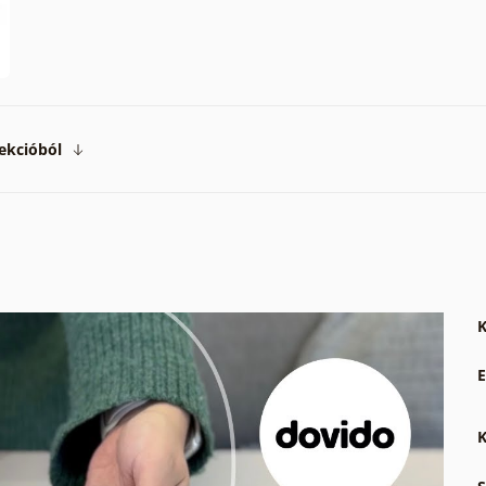
ekcióból
K
E
K