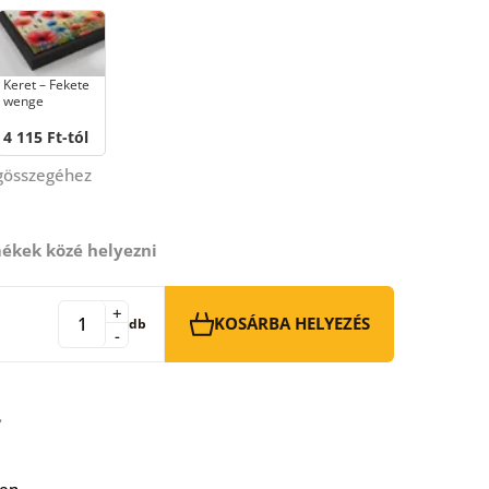
Keret – Fekete
wenge
4 115 Ft-tól
égösszegéhez
ékek közé helyezni
+
KOSÁRBA HELYEZÉS
db
-
ben