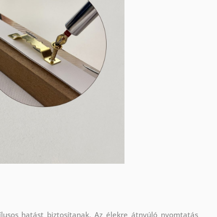
lusos hatást biztosítanak. Az élekre átnyúló nyomtatás