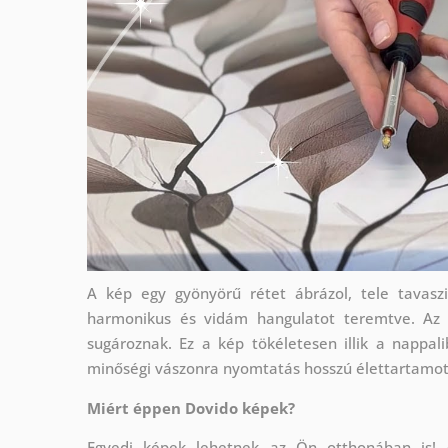
A kép egy gyönyörű rétet ábrázol, tele tavaszi
harmonikus és vidám hangulatot teremtve. Az é
sugároznak. Ez a kép tökéletesen illik a nappal
minőségi vászonra nyomtatás hosszú élettartamot 
Miért éppen Dovido képek?
Egyedi képek lehetnek az Ön otthonában is!