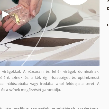
S
D
U
 virágokkal. A rózsaszín és fehér virágok dominálnak,
lénk színek és a kék ég frissességet és optimizmust
iba, hálószobába vagy irodába, ahol feldobja a teret. A
és a színek megőrzését garantálja.
A kép grafikus tervezőnk munkájának eredménye
,