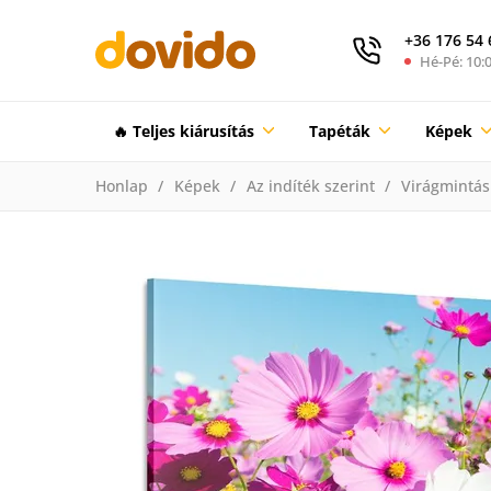
+36 176 54 
Hé-Pé: 10:0
🔥 Teljes kiárusítás
Tapéták
Képek
Honlap
Képek
Az indíték szerint
Virágmintás