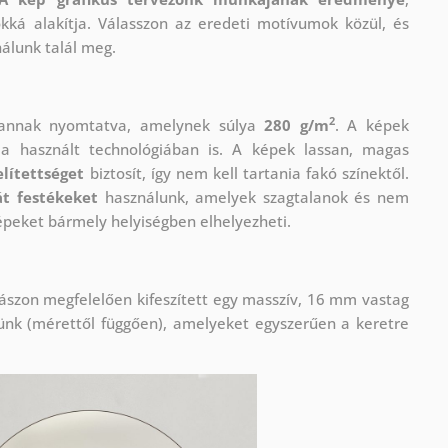
okká alakítja. Válasszon az eredeti motívumok közül, és
nálunk talál meg.
2
vannak nyomtatva, amelynek súlya
280 g/m
. A képek
 használt technológiában is. A képek lassan, magas
lítettséget
biztosít, így nem kell tartania fakó színektől.
t festékeket
használunk, amelyek szagtalanok és nem
épeket bármely helyiségben elhelyezheti.
ászon megfelelően kifeszített egy masszív, 16 mm vastag
ünk (mérettől függően), amelyeket egyszerűen a keretre