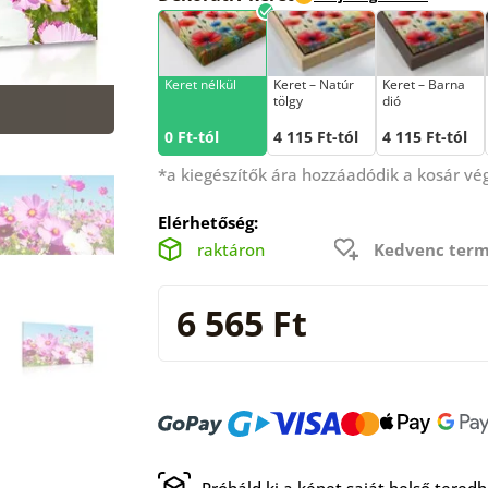
Keret nélkül
Keret – Natúr
Keret – Barna
tölgy
dió
0 Ft-tól
4 115 Ft-tól
4 115 Ft-tól
*a kiegészítők ára hozzáadódik a kosár v
Elérhetőség:
raktáron
Kedvenc term
6 565 Ft
Próbáld ki a képet saját belső tered