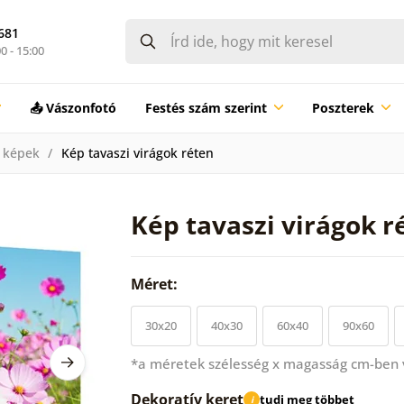
681
0 - 15:00
📤 Vászonfotó
Festés szám szerint
Poszterek
 képek
Kép tavaszi virágok réten
Kép tavaszi virágok r
Méret:
30x20
40x30
60x40
90x60
*a méretek szélesség x magasság cm-ben
Dekoratív keret
tudj meg többet
i