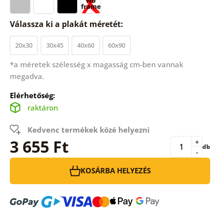
Válassza ki a plakát méretét:
20x30
30x45
40x60
60x90
*a méretek szélesség x magasság cm-ben vannak
megadva.
Elérhetőség:
raktáron
Kedvenc termékek közé helyezni
3 655 Ft
+
db
-
KOSÁRBA HELYEZÉS