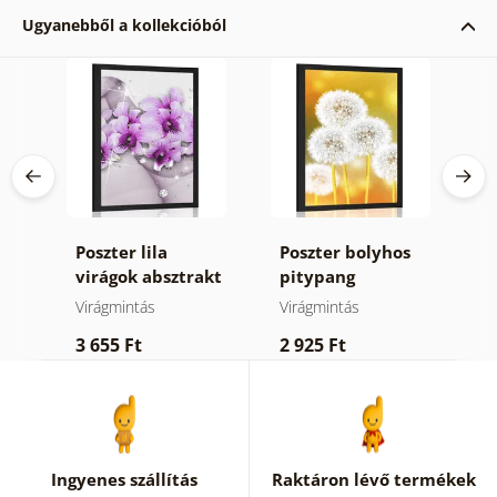
Ugyanebből a kollekcióból
Poszter lila
Poszter bolyhos
P
virágok absztrakt
pitypang
m
háttéren
Virágmintás
Virágmintás
V
3 655 Ft
2 925 Ft
3
Ingyenes szállítás
Raktáron lévő termékek