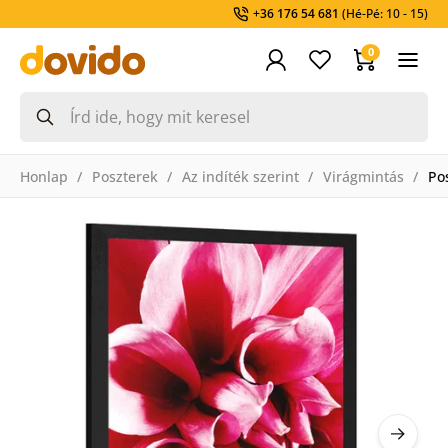
+36 176 54 681
(Hé-Pé: 10 - 15)
0
Honlap
Poszterek
Az indíték szerint
Virágmintás
Po