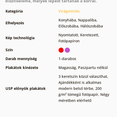
díszítőeleme, melyek lépést tartanak a korral.
Kategória
Virágmintás
Konyhába
,
Nappaliba
,
Elhelyezés
Előszobába
,
Hálószobába
Nyomtatott
,
Keretezett
,
Kép technológia
Fotópapíron
Szín
Darab mennyiség
1-darabos
Plakátok kinézete
Magasság
,
Paszpartu nélkül
3 keretszín közül választhat
,
Ajándékként is alkalmas
USP előnyök plakátok
modern belső térbe
,
200
g/m² tömegű fotópapír
,
Négy
méretben elérhető