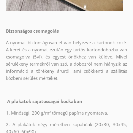
Biztonságos csomagolás
A nyomat biztonságosan el van helyezve a kartonok közé.
A keret és a nyomat ezután egy tartós kartondobozba van
csomagolva (5vl), és egyest önökhez van küldve. Mivel
sérülékeny termékről van szó, a dobozról nem hiányzik az
információ a törékeny áruról, ami csökkenti a szállítás
közbeni sérülés mértékét.
A plakátok sajátosságai kockában
1.
Minőségi, 200 g/m² tömegű papírra nyomtatva.
2.
A plakátok négy méretben kapahóak (20x30, 30x45,
40x60, 60x90).