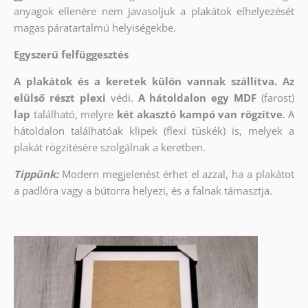
anyagok ellenére nem javasoljuk a plakátok elhelyezését
magas páratartalmú helyiségekbe.
Egyszerű felfüggesztés
A plakátok és a keretek külön vannak szállítva. Az
elülső részt
plexi
védi.
A hátoldalon egy MDF
(farost)
lap
található, melyre
két akasztó kampó van rögzítve
. A
hátoldalon találhatóak klipek (flexi tüskék) is, melyek a
plakát rögzítésére szolgálnak a keretben.
Tippünk:
Modern megjelenést érhet el azzal, ha a plakátot
a padlóra vagy a bútorra helyezi, és a falnak támasztja.