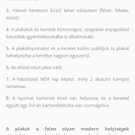
3.
Három keretszín közül lehet választani (fehér, fekete,
ezüst).
4.
A plakátok és keretek biztonságos, szagtalan anyagokból
készültek (gyermekszobába is alkalmasak).
5.
A plakátnyomatot és a keretet külön szállítjuk (a plakát
behelyezése a keretbe nagyon egyszerű).
6.
Az elülső részt plexi védi.
7.
A hátoldalat MDF lap képezi, mely 2 akasztó kampót
tartalmaz.
8.
A nyomat kartonok közé van helyezve, és a kerettel
együtt egy 5vl-es kartondobozba van csomagolva.
A plakát a falon olyan modern helyiségek