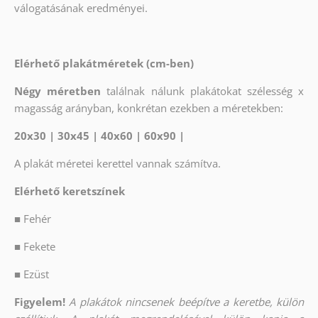
válogatásának eredményei.
Elérhető plakátméretek (cm-ben)
Négy méretben
találnak nálunk plakátokat szélesség x
magasság arányban, konkrétan ezekben a méretekben:
20x30 | 30x45 | 40x60 | 60x90 |
A plakát méretei kerettel vannak számítva.
Elérhető keretszínek
■
Fehér
■
Fekete
■
Ezüst
Figyelem!
A plakátok nincsenek beépítve a keretbe, külön