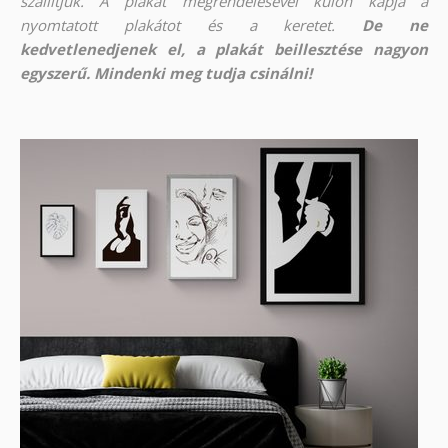
szállítjuk. A plakát megrendelésével külön kapja a
nyomtatott plakátot és a keretet.
De ne
kedvetlenedjenek el, a plakát beillesztése nagyon
egyszerű. Mindenki meg tudja csinálni!