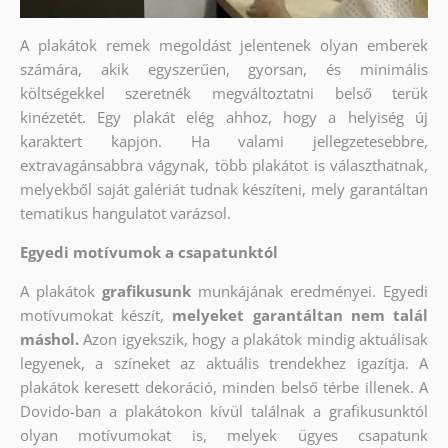
A plakátok remek megoldást jelentenek olyan emberek
számára, akik egyszerűen, gyorsan, és minimális
költségekkel szeretnék megváltoztatni belső terük
kinézetét. Egy plakát elég ahhoz, hogy a helyiség új
karaktert kapjon. Ha valami jellegzetesebbre,
extravagánsabbra vágynak, több plakátot is választhatnak,
melyekből saját galériát tudnak készíteni, mely garantáltan
tematikus hangulatot varázsol.
Egyedi motívumok a csapatunktól
A plakátok
grafikusunk
munkájának eredményei. Egyedi
motívumokat készít,
melyeket garantáltan nem talál
máshol.
Azon igyekszik, hogy a plakátok mindig aktuálisak
legyenek, a színeket az aktuális trendekhez igazítja. A
plakátok keresett dekoráció, minden belső térbe illenek. A
Dovido-ban a plakátokon kívül találnak a grafikusunktól
olyan motívumokat is, melyek ügyes csapatunk