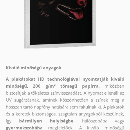
Kiváló minőségű anyagok
A plakátokat HD technológiával nyomtatják kiváló
minőségű, 200 g/m² tömegű papírra
, miközben
biztosítják a tökéletes színvisszaadást. A nyomat ellenáll az
UV sugárzásnak, aminek köszönhetően a színek még a
hosszan tartó napfény hatására sem fakulnak ki. A plakátok
és a keretek biztonságos, szagtalan anyagokból készülnek,
így
bármilyen helyiségbe
, hálószobába vagy
gyermekszobába
megfelelőek. A kiváló minőségű