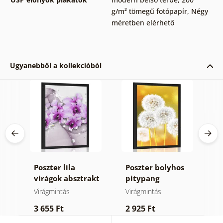
g/m² tömegű fotópapír
,
Négy
méretben elérhető
Ugyanebből a kollekcióból
en
Poszter lila
Poszter bolyhos
P
ő
virágok absztrakt
pitypang
m
háttéren
Virágmintás
Virágmintás
V
3 655 Ft
2 925 Ft
3