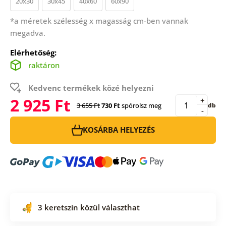
20x30
30x45
40x60
60x90
*a méretek szélesség x magasság cm-ben vannak
megadva.
Elérhetőség:
raktáron
Kedvenc termékek közé helyezni
2 925 Ft
+
3 655 Ft
730 Ft
spórolsz meg
db
-
KOSÁRBA HELYEZÉS
3 keretszín közül választhat