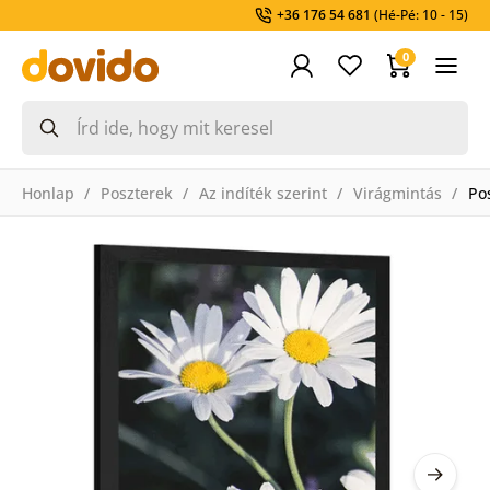
+36 176 54 681
(Hé-Pé: 10 - 15)
0
Honlap
Poszterek
Az indíték szerint
Virágmintás
Po