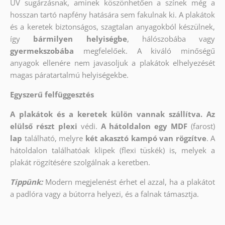
UV sugárzásnak, aminek köszönhetően a színek még a
hosszan tartó napfény hatására sem fakulnak ki. A plakátok
és a keretek biztonságos, szagtalan anyagokból készülnek,
így
bármilyen helyiségbe
, hálószobába vagy
gyermekszobába
megfelelőek. A kiváló minőségű
anyagok ellenére nem javasoljuk a plakátok elhelyezését
magas páratartalmú helyiségekbe.
Egyszerű felfüggesztés
A plakátok és a keretek külön vannak szállítva. Az
elülső részt
plexi
védi.
A hátoldalon egy MDF
(farost)
lap
található, melyre
két akasztó kampó van rögzítve
. A
hátoldalon találhatóak klipek (flexi tüskék) is, melyek a
plakát rögzítésére szolgálnak a keretben.
Tippünk:
Modern megjelenést érhet el azzal, ha a plakátot
a padlóra vagy a bútorra helyezi, és a falnak támasztja.