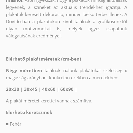
máshol.
Azon igyekszik, hogy a plakátok mindig aktuálisak
legyenek, a színeket az aktuális trendekhez igazítja. A
plakátok keresett dekoráció, minden belső térbe illenek. A
Dovido-ban a plakátokon kívül találnak a grafikusunktól
olyan motívumokat is, melyek ügyes csapatunk
válogatásának eredményei.
Elérhető plakátméretek (cm-ben)
Négy méretben
találnak nálunk plakátokat szélesség x
magasság arányban, konkrétan ezekben a méretekben:
20x30 | 30x45 | 40x60 | 60x90 |
A plakát méretei kerettel vannak számítva.
Elérhető keretszínek
■
Fehér