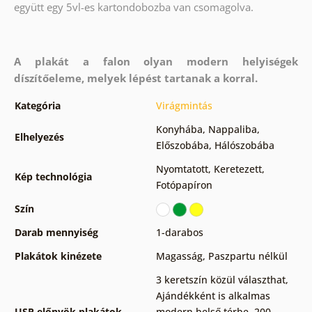
együtt egy 5vl-es kartondobozba van csomagolva.
A plakát a falon olyan modern helyiségek
díszítőeleme, melyek lépést tartanak a korral.
Kategória
Virágmintás
Konyhába
,
Nappaliba
,
Elhelyezés
Előszobába
,
Hálószobába
Nyomtatott
,
Keretezett
,
Kép technológia
Fotópapíron
Szín
Darab mennyiség
1-darabos
Plakátok kinézete
Magasság
,
Paszpartu nélkül
3 keretszín közül választhat
,
Ajándékként is alkalmas
USP előnyök plakátok
modern belső térbe
,
200