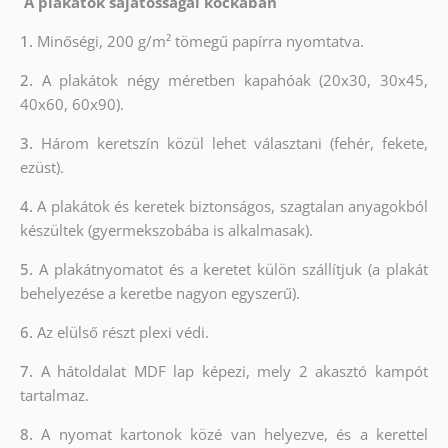
A plakátok sajátosságai kockában
1.
Minőségi, 200 g/m² tömegű papírra nyomtatva.
2.
A plakátok négy méretben kapahóak (20x30, 30x45,
40x60, 60x90).
3.
Három keretszín közül lehet választani (fehér, fekete,
ezüst).
4.
A plakátok és keretek biztonságos, szagtalan anyagokból
készültek (gyermekszobába is alkalmasak).
5.
A plakátnyomatot és a keretet külön szállítjuk (a plakát
behelyezése a keretbe nagyon egyszerű).
6.
Az elülső részt plexi védi.
7.
A hátoldalat MDF lap képezi, mely 2 akasztó kampót
tartalmaz.
8.
A nyomat kartonok közé van helyezve, és a kerettel