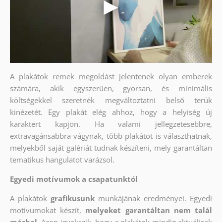
A plakátok remek megoldást jelentenek olyan emberek
számára, akik egyszerűen, gyorsan, és minimális
költségekkel szeretnék megváltoztatni belső terük
kinézetét. Egy plakát elég ahhoz, hogy a helyiség új
karaktert kapjon. Ha valami jellegzetesebbre,
extravagánsabbra vágynak, több plakátot is választhatnak,
melyekből saját galériát tudnak készíteni, mely garantáltan
tematikus hangulatot varázsol.
Egyedi motívumok a csapatunktól
A plakátok
grafikusunk
munkájának eredményei. Egyedi
motívumokat készít,
melyeket garantáltan nem talál