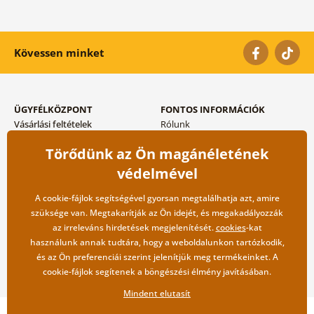
Kövessen minket
ÜGYFÉLKÖZPONT
FONTOS INFORMÁCIÓK
Vásárlási feltételek
Rólunk
Adatvédelem tárolása
Gyakori kérdések
Törődünk az Ön magánéletének
Szállítási és fizetési módok
Blog
Vissza küldés esetében
Kapcsolat
védelmével
Nagykereskedelmi
együttműködés
A cookie-fájlok segítségével gyorsan megtalálhatja azt, amire
szüksége van. Megtakarítják az Ön idejét, és megakadályozzák
az irreleváns hirdetések megjelenítését.
cookies
-kat
használunk annak tudtára, hogy a weboldalunkon tartózkodik,
és az Ön preferenciái szerint jelenítjük meg termékeinket. A
cookie-fájlok segítenek a böngészési élmény javításában.
Mindent elutasít