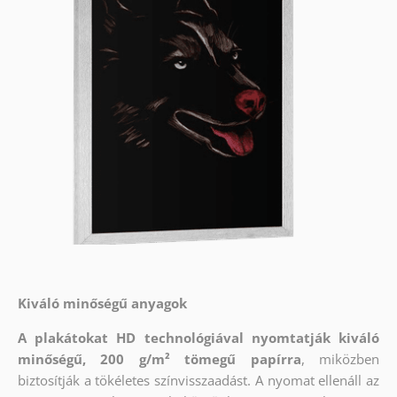
Kiváló minőségű anyagok
A plakátokat HD technológiával nyomtatják kiváló
minőségű, 200 g/m² tömegű papírra
, miközben
biztosítják a tökéletes színvisszaadást. A nyomat ellenáll az