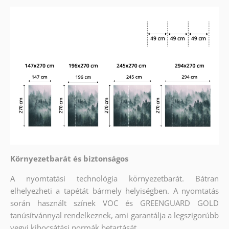
Környezetbarát és biztonságos
A nyomtatási technológia környezetbarát. Bátran
elhelyezheti a tapétát bármely helyiségben. A nyomtatás
során használt színek VOC és GREENGUARD GOLD
tanúsítvánnyal rendelkeznek, ami garantálja a legszigorúbb
vegyi kibocsátási normák betartását.