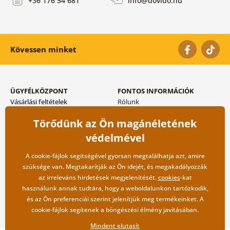
+36 176 54 681
info@dovido.hu
Kövessen minket
ÜGYFÉLKÖZPONT
FONTOS INFORMÁCIÓK
Vásárlási feltételek
Rólunk
Adatvédelem tárolása
Gyakori kérdések
Törődünk az Ön magánéletének
Szállítási és fizetési módok
Blog
Vissza küldés esetében
Kapcsolat
védelmével
Nagykereskedelmi
együttműködés
A cookie-fájlok segítségével gyorsan megtalálhatja azt, amire
szüksége van. Megtakarítják az Ön idejét, és megakadályozzák
az irreleváns hirdetések megjelenítését.
cookies
-kat
használunk annak tudtára, hogy a weboldalunkon tartózkodik,
és az Ön preferenciái szerint jelenítjük meg termékeinket. A
cookie-fájlok segítenek a böngészési élmény javításában.
Mindent elutasít