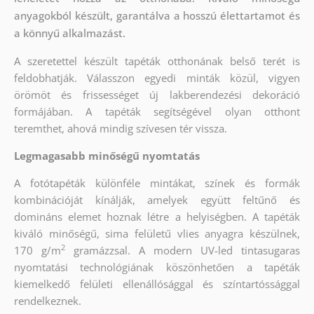
anyagokból készült, garantálva a hosszú élettartamot és
a könnyű alkalmazást.
A szeretettel készült tapéták otthonának belső terét is
feldobhatják. Válasszon egyedi minták közül, vigyen
örömöt és frissességet új lakberendezési dekoráció
formájában. A tapéták segítségével olyan otthont
teremthet, ahová mindig szívesen tér vissza.
Legmagasabb minőségű nyomtatás
A fotótapéták különféle mintákat, színek és formák
kombinációját kínálják, amelyek együtt feltűnő és
domináns elemet hoznak létre a helyiségben. A tapéták
kiváló minőségű, sima felületű vlies anyagra készülnek,
2
170 g/m
gramázzsal. A modern UV-led tintasugaras
nyomtatási technológiának köszönhetően a tapéták
kiemelkedő felületi ellenállósággal és színtartóssággal
rendelkeznek.