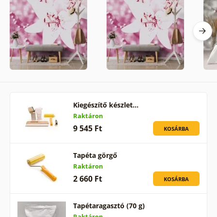
Kiegészítő készlet…
Raktáron
9 545 Ft
KOSÁRBA
Tapéta görgő
Raktáron
2 660 Ft
KOSÁRBA
Tapétaragasztó (70 g)
Raktáron