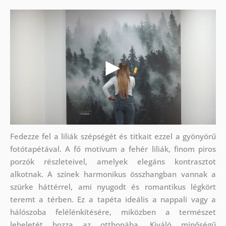
Fedezze fel a liliák szépségét és titkait ezzel a gyönyörű
fotótapétával. A fő motívum a fehér liliák, finom piros
porzók részleteivel, amelyek elegáns kontrasztot
alkotnak. A színek harmonikus összhangban vannak a
szürke háttérrel, ami nyugodt és romantikus légkört
teremt a térben. Ez a tapéta ideális a nappali vagy a
hálószoba felélénkítésére, miközben a természet
leheletét hozza az otthonába. Kiváló minőségű