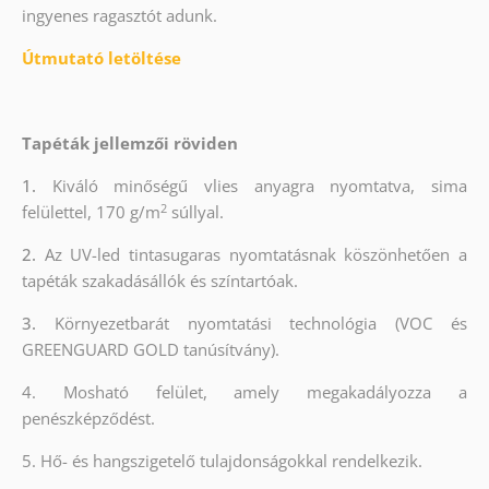
ingyenes ragasztót adunk.
Útmutató letöltése
Tapéták jellemzői röviden
1.
Kiváló minőségű vlies anyagra nyomtatva, sima
2
felülettel, 170 g/m
súllyal.
2.
Az UV-led tintasugaras nyomtatásnak köszönhetően a
tapéták szakadásállók és színtartóak.
3.
Környezetbarát nyomtatási technológia (VOC és
GREENGUARD GOLD tanúsítvány).
4. Mosható felület, amely megakadályozza a
penészképződést.
5. Hő- és hangszigetelő tulajdonságokkal rendelkezik.