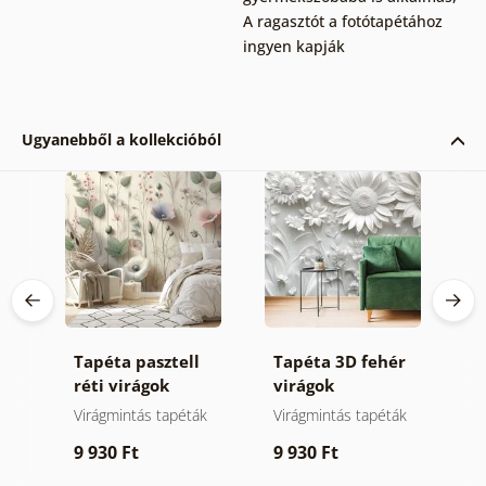
A ragasztót a fotótapétához
ingyen kapják
Ugyanebből a kollekcióból
ta
Tapéta pasztell
Tapéta 3D fehér
T
réti virágok
virágok
v
Virágmintás tapéták
Virágmintás tapéták
T
r
9 930 Ft
9 930 Ft
7