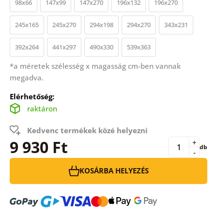
98x66
147x99
147x270
196x132
196x270
245x165
245x270
294x198
294x270
343x231
392x264
441x297
490x330
539x363
*a méretek szélesség x magasság cm-ben vannak
megadva.
Elérhetőség:
raktáron
Kedvenc termékek közé helyezni
9 930 Ft
+
db
-
KOSÁRBA HELYEZÉS