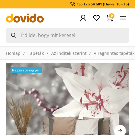
+36 176 54 681
(Hé-Pé: 10 - 15)
0
Honlap
Tapéták
Az indíték szerint
Virágmintás tapéták
Ragasztó ingyen