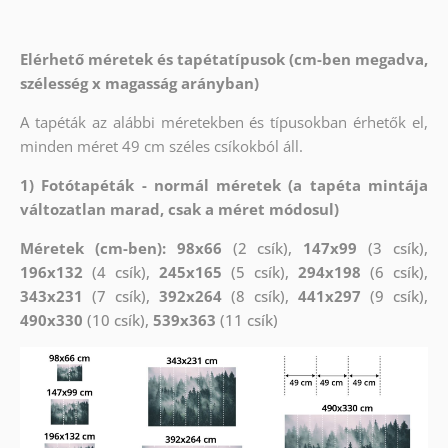
Elérhető méretek és tapétatípusok (cm-ben megadva,
szélesség x magasság arányban)
A tapéták az alábbi méretekben és típusokban érhetők el,
minden méret 49 cm széles csíkokból áll.
1) Fotótapéták - normál méretek (a tapéta mintája
változatlan marad, csak a méret módosul)
Méretek (cm-ben): 98x66
(2 csík),
147x99
(3 csík),
196x132
(4 csík),
245x165
(5 csík),
294x198
(6 csík),
343x231
(7 csík),
392x264
(8 csík),
441x297
(9 csík),
490x330
(10 csík),
539x363
(11 csík)