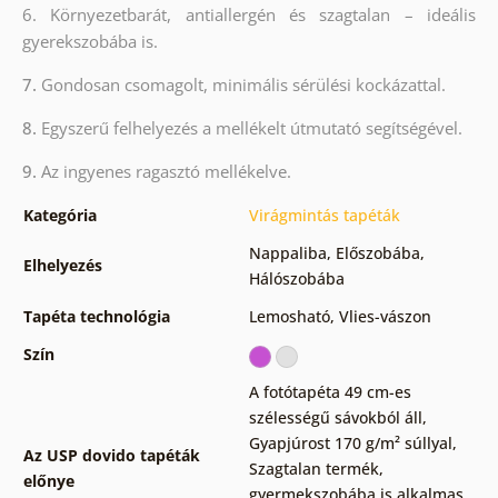
6. Környezetbarát, antiallergén és szagtalan – ideális
gyerekszobába is.
7.
Gondosan csomagolt, minimális sérülési kockázattal.
8.
Egyszerű felhelyezés a mellékelt útmutató segítségével.
9.
Az ingyenes ragasztó mellékelve.
Kategória
Virágmintás tapéták
Nappaliba
,
Előszobába
,
Elhelyezés
Hálószobába
Tapéta technológia
Lemosható
,
Vlies-vászon
Szín
A fotótapéta 49 cm-es
szélességű sávokból áll
,
Gyapjúrost 170 g/m² súllyal
,
Az USP dovido tapéták
Szagtalan termék,
előnye
gyermekszobába is alkalmas
,