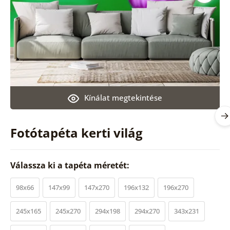
Kínálat megtekintése
Fotótapéta kerti világ
Válassza ki a tapéta méretét:
98x66
147x99
147x270
196x132
196x270
245x165
245x270
294x198
294x270
343x231