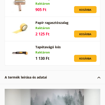
Raktáron
905 Ft
KOSÁRBA
Papír ragasztószalag
Raktáron
2 125 Ft
KOSÁRBA
Tapétavágó kés
Raktáron
1 130 Ft
KOSÁRBA
A termék leírása és adatai