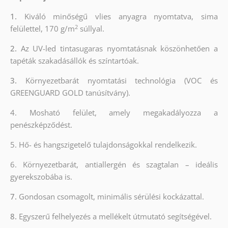
1.
Kiváló minőségű vlies anyagra nyomtatva, sima
2
felülettel, 170 g/m
súllyal.
2.
Az UV-led tintasugaras nyomtatásnak köszönhetően a
tapéták szakadásállók és színtartóak.
3.
Környezetbarát nyomtatási technológia (VOC és
GREENGUARD GOLD tanúsítvány).
4. Mosható felület, amely megakadályozza a
penészképződést.
5. Hő- és hangszigetelő tulajdonságokkal rendelkezik.
6. Környezetbarát, antiallergén és szagtalan – ideális
gyerekszobába is.
7.
Gondosan csomagolt, minimális sérülési kockázattal.
8.
Egyszerű felhelyezés a mellékelt útmutató segítségével.