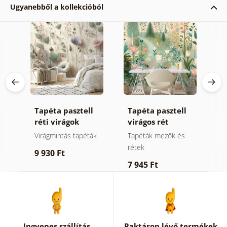
Ugyanebből a kollekcióból
ta
Tapéta pasztell
Tapéta pasztell
T
réti virágok
virágos rét
v
p
Virágmintás tapéták
Tapéták mezők és
V
rétek
9 930 Ft
7
7 945 Ft
Ingyenes szállítás
Raktáron lévő termékek