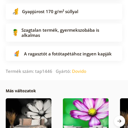
Gyapjúrost 170 g/m² súllyal
Szagtalan termék, gyermekszobába is
alkalmas
A ragasztót a fotótapétához ingyen kapják
Termék szám: tap1446 Gyártó:
Dovido
Más változatok