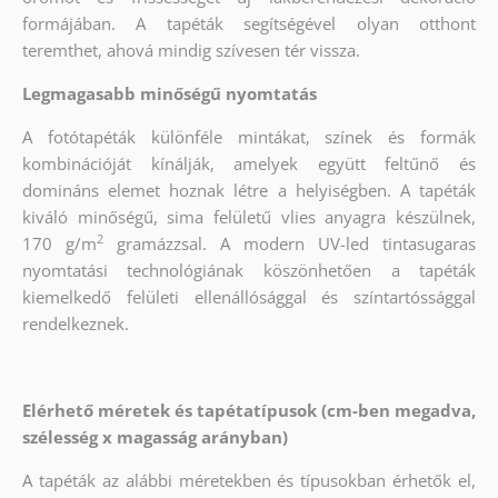
formájában. A tapéták segítségével olyan otthont
teremthet, ahová mindig szívesen tér vissza.
Legmagasabb minőségű nyomtatás
A fotótapéták különféle mintákat, színek és formák
kombinációját kínálják, amelyek együtt feltűnő és
domináns elemet hoznak létre a helyiségben. A tapéták
kiváló minőségű, sima felületű vlies anyagra készülnek,
2
170 g/m
gramázzsal. A modern UV-led tintasugaras
nyomtatási technológiának köszönhetően a tapéták
kiemelkedő felületi ellenállósággal és színtartóssággal
rendelkeznek.
Elérhető méretek és tapétatípusok (cm-ben megadva,
szélesség x magasság arányban)
A tapéták az alábbi méretekben és típusokban érhetők el,