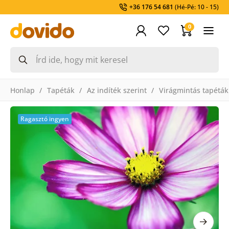
+36 176 54 681
(Hé-Pé: 10 - 15)
0
Honlap
Tapéták
Az indíték szerint
Virágmintás tapéták
Ragasztó ingyen