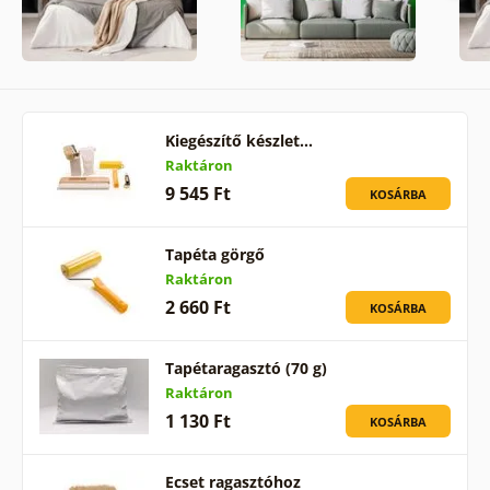
Kiegészítő készlet…
Raktáron
9 545 Ft
KOSÁRBA
Tapéta görgő
Raktáron
2 660 Ft
KOSÁRBA
Tapétaragasztó (70 g)
Raktáron
1 130 Ft
KOSÁRBA
Ecset ragasztóhoz