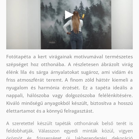
Fotótapéta a kert virágainak motívumával természetes
szépséget hoz otthonába. A részletesen ábrázolt virág
élénk lila és sárga árnyalatokat sugároz, ami vidám és
friss atmoszférát teremt. A finom zöld háttér kiemeli a
nyugalom és harmónia érzését. Ez a tapéta ideális a
nappali, hálószoba vagy dolgozószoba felélénkítésére.
Kiváló minőségű anyagokból készült, biztosítva a hosszú
élettartamot és a könnyű felragasztást.
A szeretettel készült tapéták otthonának belső terét is
feldobhatják. Válasszon egyedi minták közül, vigyen
örömöt és frissességet új lakberendezési dekoráció