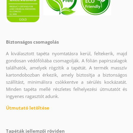
Biztonságos csomagolás
A kiválasztott tapéta nyomtatásra kerül, feltekerik, majd
gondosan védőfóliába csomagolják. A fólián papírszalagok
találhatók, amelyek rögzítik a tapétát. A termék masszív
kartondobozban érkezik, amely biztosítja a biztonságos
szállítást, minimálisra csökkentve a sérülés kockázatát.
Minden tapéta mellé részletes felhelyezési útmutatót és
ingyenes ragasztót adunk.
Útmutató letöltése
Tapéták jellemzői röviden