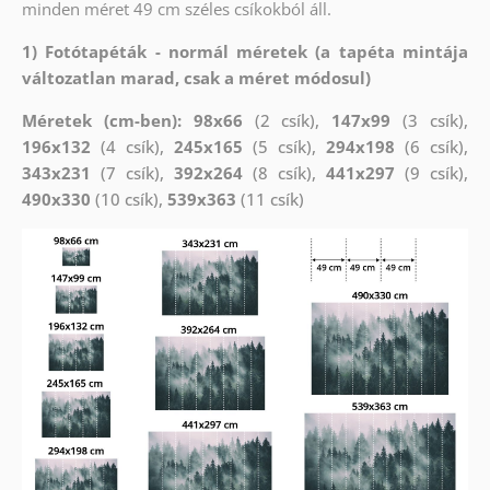
minden méret 49 cm széles csíkokból áll.
1) Fotótapéták - normál méretek (a tapéta mintája
változatlan marad, csak a méret módosul)
Méretek (cm-ben): 98x66
(2 csík),
147x99
(3 csík),
196x132
(4 csík),
245x165
(5 csík),
294x198
(6 csík),
343x231
(7 csík),
392x264
(8 csík),
441x297
(9 csík),
490x330
(10 csík),
539x363
(11 csík)