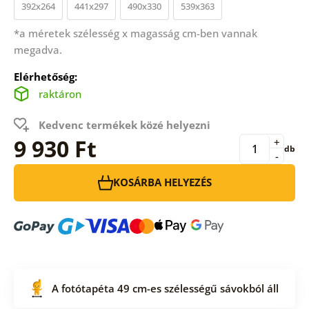
392x264
441x297
490x330
539x363
*a méretek szélesség x magasság cm-ben vannak
megadva.
Elérhetőség:
raktáron
Kedvenc termékek közé helyezni
9 930 Ft
+
db
-
KOSÁRBA HELYEZÉS
A fotótapéta 49 cm-es szélességű sávokból áll