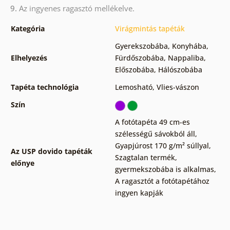
9.
Az ingyenes ragasztó mellékelve.
Kategória
Virágmintás tapéták
Gyerekszobába
,
Konyhába
,
Elhelyezés
Fürdőszobába
,
Nappaliba
,
Előszobába
,
Hálószobába
Tapéta technológia
Lemosható
,
Vlies-vászon
Szín
A fotótapéta 49 cm-es
szélességű sávokból áll
,
Gyapjúrost 170 g/m² súllyal
,
Az USP dovido tapéták
Szagtalan termék,
előnye
gyermekszobába is alkalmas
,
A ragasztót a fotótapétához
ingyen kapják