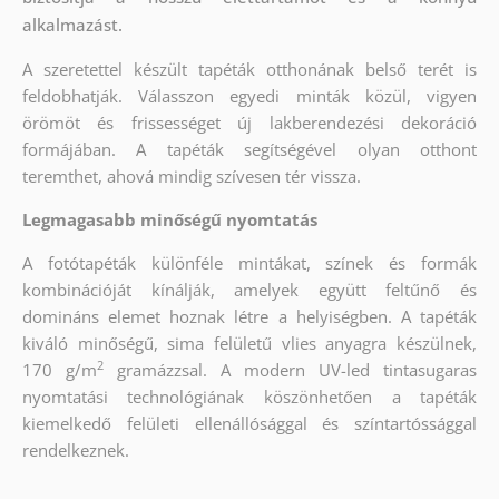
alkalmazást.
A szeretettel készült tapéták otthonának belső terét is
feldobhatják. Válasszon egyedi minták közül, vigyen
örömöt és frissességet új lakberendezési dekoráció
formájában. A tapéták segítségével olyan otthont
teremthet, ahová mindig szívesen tér vissza.
Legmagasabb minőségű nyomtatás
A fotótapéták különféle mintákat, színek és formák
kombinációját kínálják, amelyek együtt feltűnő és
domináns elemet hoznak létre a helyiségben. A tapéták
kiváló minőségű, sima felületű vlies anyagra készülnek,
2
170 g/m
gramázzsal. A modern UV-led tintasugaras
nyomtatási technológiának köszönhetően a tapéták
kiemelkedő felületi ellenállósággal és színtartóssággal
rendelkeznek.