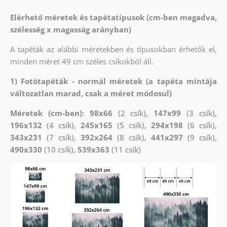
Elérhető méretek és tapétatípusok (cm-ben megadva,
szélesség x magasság arányban)
A tapéták az alábbi méretekben és típusokban érhetők el,
minden méret 49 cm széles csíkokból áll.
1) Fotótapéták - normál méretek (a tapéta mintája
változatlan marad, csak a méret módosul)
Méretek (cm-ben): 98x66
(2 csík),
147x99
(3 csík),
196x132
(4 csík),
245x165
(5 csík),
294x198
(6 csík),
343x231
(7 csík),
392x264
(8 csík),
441x297
(9 csík),
490x330
(10 csík),
539x363
(11 csík)