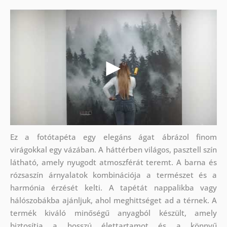
Ez a fotótapéta egy elegáns ágat ábrázol finom
virágokkal egy vázában. A háttérben világos, pasztell szín
látható, amely nyugodt atmoszférát teremt. A barna és
rózsaszín árnyalatok kombinációja a természet és a
harmónia érzését kelti. A tapétát nappalikba vagy
hálószobákba ajánljuk, ahol meghittséget ad a térnek. A
termék kiváló minőségű anyagból készült, amely
biztosítja a hosszú élettartamot és a könnyű