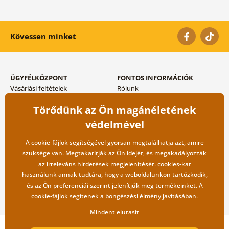
Kövessen minket
ÜGYFÉLKÖZPONT
FONTOS INFORMÁCIÓK
Vásárlási feltételek
Rólunk
Adatvédelem tárolása
Gyakori kérdések
Törődünk az Ön magánéletének
Szállítási és fizetési módok
Blog
Vissza küldés esetében
Kapcsolat
védelmével
Nagykereskedelmi
együttműködés
A cookie-fájlok segítségével gyorsan megtalálhatja azt, amire
szüksége van. Megtakarítják az Ön idejét, és megakadályozzák
az irreleváns hirdetések megjelenítését.
cookies
-kat
használunk annak tudtára, hogy a weboldalunkon tartózkodik,
és az Ön preferenciái szerint jelenítjük meg termékeinket. A
cookie-fájlok segítenek a böngészési élmény javításában.
Mindent elutasít