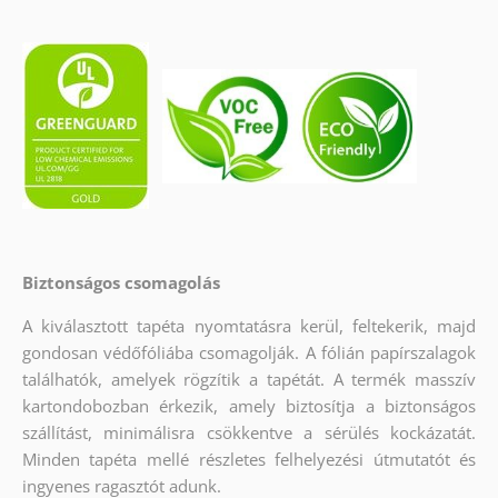
Biztonságos csomagolás
A kiválasztott tapéta nyomtatásra kerül, feltekerik, majd
gondosan védőfóliába csomagolják. A fólián papírszalagok
találhatók, amelyek rögzítik a tapétát. A termék masszív
kartondobozban érkezik, amely biztosítja a biztonságos
szállítást, minimálisra csökkentve a sérülés kockázatát.
Minden tapéta mellé részletes felhelyezési útmutatót és
ingyenes ragasztót adunk.