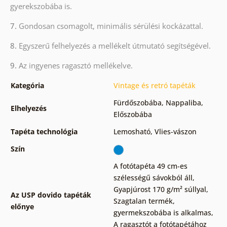
gyerekszobába is.
7.
Gondosan csomagolt, minimális sérülési kockázattal.
8.
Egyszerű felhelyezés a mellékelt útmutató segítségével.
9.
Az ingyenes ragasztó mellékelve.
Kategória
Vintage és retró tapéták
Fürdőszobába
,
Nappaliba
,
Elhelyezés
Előszobába
Tapéta technológia
Lemosható
,
Vlies-vászon
Szín
A fotótapéta 49 cm-es
szélességű sávokból áll
,
Gyapjúrost 170 g/m² súllyal
,
Az USP dovido tapéták
Szagtalan termék,
előnye
gyermekszobába is alkalmas
,
A ragasztót a fotótapétához