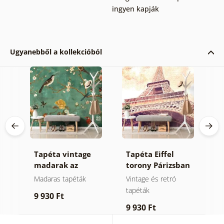
ingyen kapják
Ugyanebből a kollekcióból
Tapéta vintage
Tapéta Eiffel
Ö
madarak az
torony Párizsban
s
ágakon
b
Madaras tapéták
Vintage és retró
Ö
tapéták
9 930 Ft
1
9 930 Ft