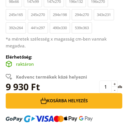
98x66
147x99
147x270
196x132
196x270
245x165
245x270
294x198
294x270
343x231
392x264
441x297
490x330
539x363
*a méretek szélesség x magasság cm-ben vannak
megadva.
Elérhetőség:
raktáron
Kedvenc termékek közé helyezni
9 930 Ft
+
db
-
KOSÁRBA HELYEZÉS