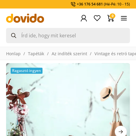
+36 176 54 681
(Hé-Pé: 10 - 15)
0
Honlap
Tapéták
Az indíték szerint
Vintage és retró tap
Ragasztó ingyen