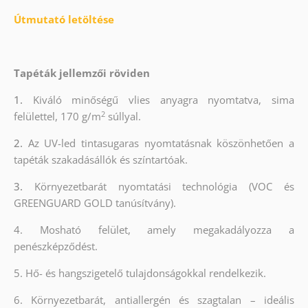
Útmutató letöltése
Tapéták jellemzői röviden
1.
Kiváló minőségű vlies anyagra nyomtatva, sima
2
felülettel, 170 g/m
súllyal.
2.
Az UV-led tintasugaras nyomtatásnak köszönhetően a
tapéták szakadásállók és színtartóak.
3.
Környezetbarát nyomtatási technológia (VOC és
GREENGUARD GOLD tanúsítvány).
4. Mosható felület, amely megakadályozza a
penészképződést.
5. Hő- és hangszigetelő tulajdonságokkal rendelkezik.
6. Környezetbarát, antiallergén és szagtalan – ideális