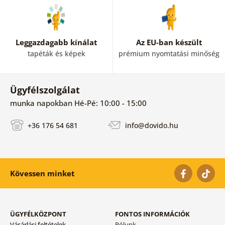
Leggazdagabb kínálat
Az EU-ban készült
tapéták és képek
prémium nyomtatási minőség
Ügyfélszolgálat
munka napokban Hé-Pé: 10:00 - 15:00
+36 176 54 681
info@dovido.hu
Kövessen minket
ÜGYFÉLKÖZPONT
FONTOS INFORMÁCIÓK
Vásárlási feltételek
Rólunk