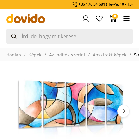
+36 176 54 681
(Hé-Pé: 10 - 15)
0
Honlap
Képek
Az indíték szerint
Absztrakt képek
5 