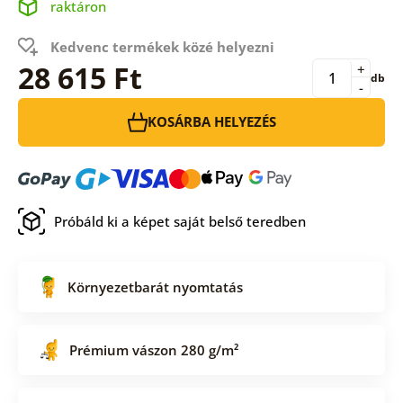
raktáron
Kedvenc termékek közé helyezni
28 615 Ft
+
db
-
KOSÁRBA HELYEZÉS
Próbáld ki a képet saját belső teredben
Környezetbarát nyomtatás
Prémium vászon 280 g/m²