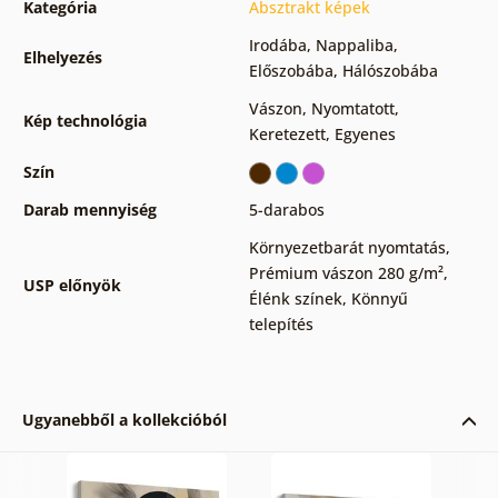
Kategória
Absztrakt képek
Irodába
,
Nappaliba
,
Elhelyezés
Előszobába
,
Hálószobába
Vászon
,
Nyomtatott
,
Kép technológia
Keretezett
,
Egyenes
Szín
Darab mennyiség
5-darabos
Környezetbarát nyomtatás
,
Prémium vászon 280 g/m²
,
USP előnyök
Élénk színek
,
Könnyű
telepítés
Ugyanebből a kollekcióból