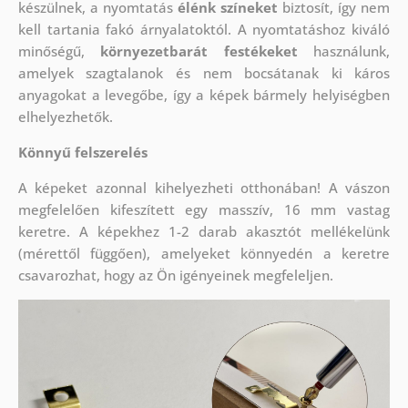
készülnek, a nyomtatás
élénk színeket
biztosít, így nem
kell tartania fakó árnyalatoktól. A nyomtatáshoz kiváló
minőségű,
környezetbarát festékeket
használunk,
amelyek szagtalanok és nem bocsátanak ki káros
anyagokat a levegőbe, így a képek bármely helyiségben
elhelyezhetők.
Könnyű felszerelés
A képeket azonnal kihelyezheti otthonában! A vászon
megfelelően kifeszített egy masszív, 16 mm vastag
keretre. A képekhez 1-2 darab akasztót mellékelünk
(mérettől függően), amelyeket könnyedén a keretre
csavarozhat, hogy az Ön igényeinek megfeleljen.