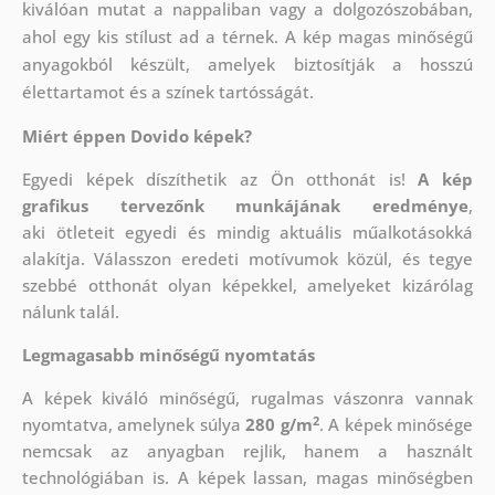
kiválóan mutat a nappaliban vagy a dolgozószobában,
ahol egy kis stílust ad a térnek. A kép magas minőségű
anyagokból készült, amelyek biztosítják a hosszú
élettartamot és a színek tartósságát.
Miért éppen Dovido képek?
Egyedi képek díszíthetik az Ön otthonát is!
A kép
grafikus tervezőnk munkájának eredménye
,
aki
ötleteit egyedi és mindig aktuális műalkotásokká
alakítja. Válasszon eredeti motívumok közül, és tegye
szebbé otthonát olyan képekkel, amelyeket kizárólag
nálunk talál.
Legmagasabb minőségű nyomtatás
A képek kiváló minőségű, rugalmas vászonra vannak
2
nyomtatva, amelynek súlya
280 g/m
. A képek minősége
nemcsak az anyagban rejlik, hanem a használt
technológiában is. A képek lassan, magas minőségben