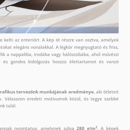
e kelti az enteriőrt. A kép öt részre van osztva, amelyek
tokat elegáns vonalakkal. A légkör megnyugtató és friss,
llik a nappaliba, irodába vagy hálószobába, ahol művészi
s és gondos kidolgozás hosszú élettartamot és vonzó
grafikus tervezőnk munkájának eredménye
, aki
ötleteit
ja. Válasszon eredeti motívumok közül, és tegye szebbé
k talál.
2
vannak nyomtatva, amelynek súlya
280 g/m
. A képek