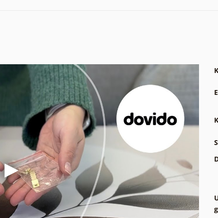
K
E
K
S
D
U
g