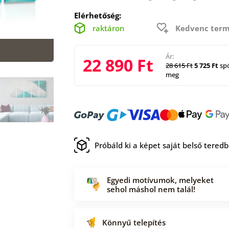
Elérhetőség:
raktáron
Kedvenc term
Ár:
22 890 Ft
28 615 Ft
5 725 Ft
spó
meg
Próbáld ki a képet saját belső tered
Egyedi motívumok, melyeket
sehol máshol nem talál!
Könnyű telepítés