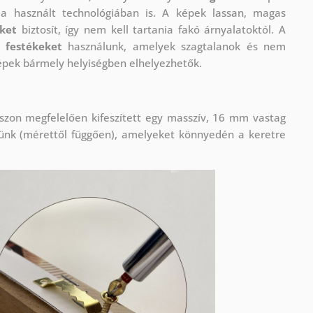
 használt technológiában is. A képek lassan, magas
eket
biztosít, így nem kell tartania fakó árnyalatoktól. A
 festékeket
használunk, amelyek szagtalanok és nem
képek bármely helyiségben elhelyezhetők.
szon megfelelően kifeszített egy masszív, 16 mm vastag
lünk (mérettől függően), amelyeket könnyedén a keretre