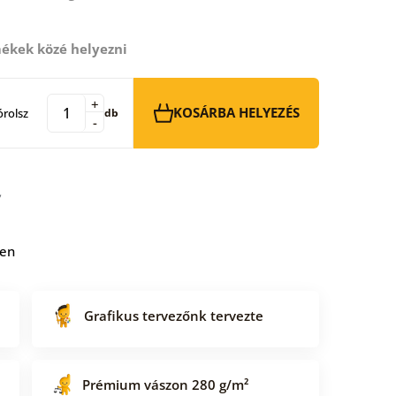
ékek közé helyezni
+
KOSÁRBA HELYEZÉS
rolsz
db
-
ben
Grafikus tervezőnk tervezte
Prémium vászon 280 g/m²