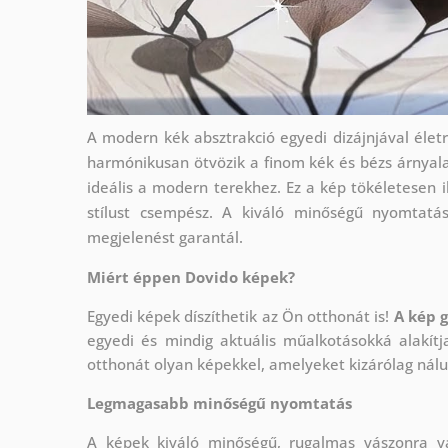
A modern kék absztrakció egyedi dizájnjával életr
harmónikusan ötvözik a finom kék és bézs árnyala
ideális a modern terekhez. Ez a kép tökéletesen i
stílust csempész. A kiváló minőségű nyomtatá
megjelenést garantál.
Miért éppen Dovido képek?
Egyedi képek díszíthetik az Ön otthonát is!
A kép 
egyedi és mindig aktuális műalkotásokká alakít
otthonát olyan képekkel, amelyeket kizárólag nálun
Legmagasabb minőségű nyomtatás
A képek kiváló minőségű, rugalmas vászonra 