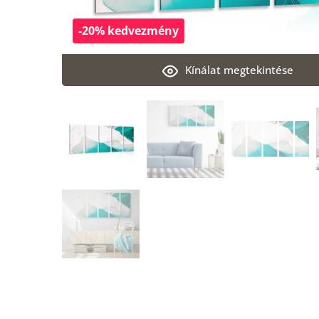
-20% kedvezmény
Kínálat megtekintése