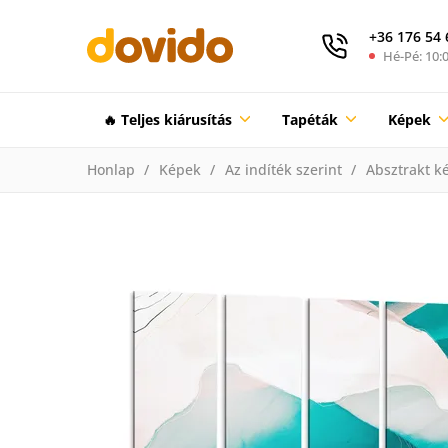
+36 176 54 
Hé-Pé: 10:0
🔥 Teljes kiárusítás
Tapéták
Képek
Honlap
Képek
Az indíték szerint
Absztrakt k