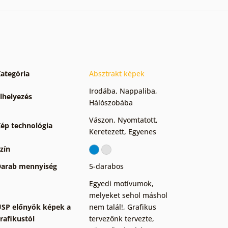
ategória
Absztrakt képek
Irodába
,
Nappaliba
,
lhelyezés
Hálószobába
Vászon
,
Nyomtatott
,
ép technológia
Keretezett
,
Egyenes
zín
arab mennyiség
5-darabos
Egyedi motívumok,
melyeket sehol máshol
SP előnyök képek a
nem talál!
,
Grafikus
rafikustól
tervezőnk tervezte
,