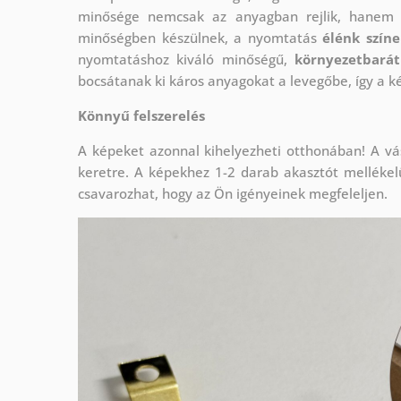
minősége nemcsak az anyagban rejlik, hanem a
minőségben készülnek, a nyomtatás
élénk szín
nyomtatáshoz kiváló minőségű,
környezetbarát
bocsátanak ki káros anyagokat a levegőbe, így a 
Könnyű felszerelés
A képeket azonnal kihelyezheti otthonában! A vá
keretre. A képekhez 1-2 darab akasztót melléke
csavarozhat, hogy az Ön igényeinek megfeleljen.