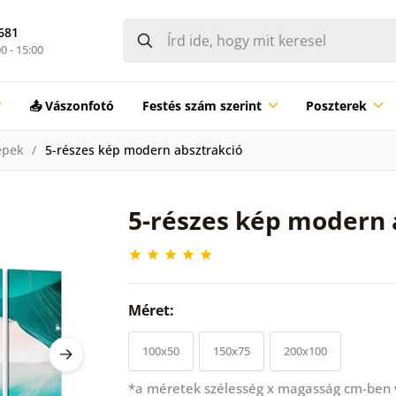
681
0 - 15:00
📤 Vászonfotó
Festés szám szerint
Poszterek
épek
5-részes kép modern absztrakció
5-részes kép modern 
Méret:
100x50
150x75
200x100
*a méretek szélesség x magasság cm-ben