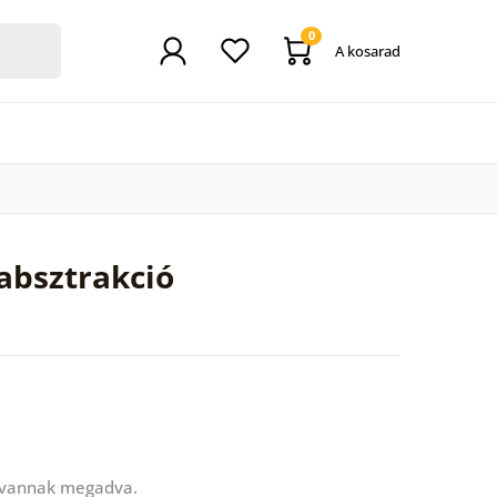
0
A kosarad
absztrakció
 vannak megadva.