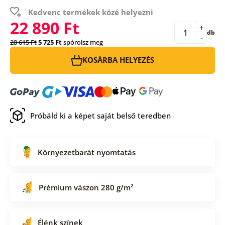
Kedvenc termékek közé helyezni
22 890 Ft
+
db
-
28 615 Ft
5 725 Ft
spórolsz meg
KOSÁRBA HELYEZÉS
Próbáld ki a képet saját belső teredben
Környezetbarát nyomtatás
Prémium vászon 280 g/m²
Élénk színek