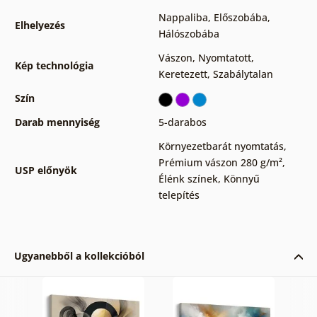
Nappaliba
,
Előszobába
,
Elhelyezés
Hálószobába
Vászon
,
Nyomtatott
,
Kép technológia
Keretezett
,
Szabálytalan
Szín
Darab mennyiség
5-darabos
Környezetbarát nyomtatás
,
Prémium vászon 280 g/m²
,
USP előnyök
Élénk színek
,
Könnyű
telepítés
Ugyanebből a kollekcióból