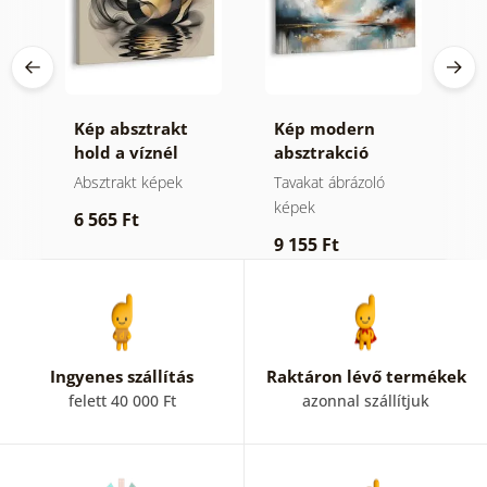
Kép absztrakt
Kép modern
K
hold a víznél
absztrakció
ó
természettel
Absztrakt képek
Tavakat ábrázoló
A
képek
6 565 Ft
6
9 155 Ft
Ingyenes szállítás
Raktáron lévő termékek
felett 40 000 Ft
azonnal szállítjuk