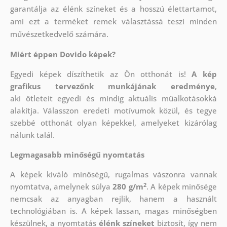
garantálja az élénk színeket és a hosszú élettartamot,
ami ezt a terméket remek választássá teszi minden
művészetkedvelő számára.
Miért éppen Dovido képek?
Egyedi képek díszíthetik az Ön otthonát is!
A kép
grafikus tervezőnk munkájának eredménye
,
aki
ötleteit egyedi és mindig aktuális műalkotásokká
alakítja. Válasszon eredeti motívumok közül, és tegye
szebbé otthonát olyan képekkel, amelyeket kizárólag
nálunk talál.
Legmagasabb minőségű nyomtatás
A képek kiváló minőségű, rugalmas vászonra vannak
2
nyomtatva, amelynek súlya
280 g/m
. A képek minősége
nemcsak az anyagban rejlik, hanem a használt
technológiában is. A képek lassan, magas minőségben
készülnek, a nyomtatás
élénk színeket
biztosít, így nem