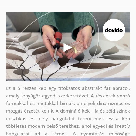
Ez a 5 részes kép egy titokzatos absztrakt fát ábrázol,
amely lenyűgöz egyedi szerkezetével. A részletek vonzó
formákkal és mintákkal bírnak, amelyek dinamizmus és
mozgás érzetét keltik. A domináló kék, lila és zöld színek
misztikus és mély hangulatot teremtenek. Ez a kép
tökéletes modern belső terekhez, ahol egyedi és kreatív
hangulatot ad a térnek. A nyomtatás minősége