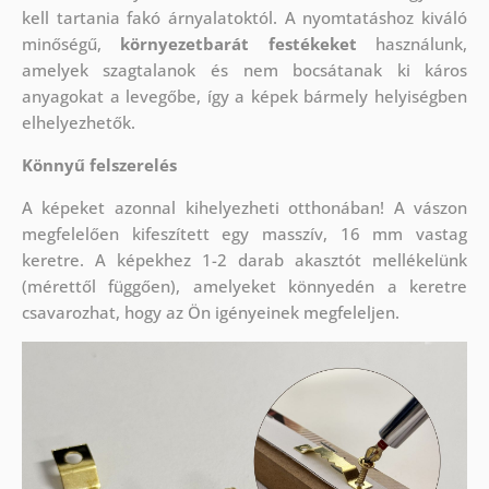
kell tartania fakó árnyalatoktól. A nyomtatáshoz kiváló
minőségű,
környezetbarát festékeket
használunk,
amelyek szagtalanok és nem bocsátanak ki káros
anyagokat a levegőbe, így a képek bármely helyiségben
elhelyezhetők.
Könnyű felszerelés
A képeket azonnal kihelyezheti otthonában! A vászon
megfelelően kifeszített egy masszív, 16 mm vastag
keretre. A képekhez 1-2 darab akasztót mellékelünk
(mérettől függően), amelyeket könnyedén a keretre
csavarozhat, hogy az Ön igényeinek megfeleljen.