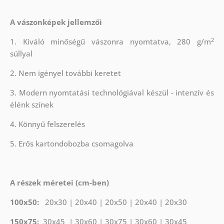
A vászonképek jellemzői
2
1. Kiváló minőségű vászonra nyomtatva, 280 g/m
súllyal
2. Nem igényel további keretet
3. Modern nyomtatási technológiával készül - intenzív és
élénk színek
4. Könnyű felszerelés
5. Erős kartondobozba csomagolva
A részek méretei (cm-ben)
100x50:
20x30 | 20x40 | 20x50 | 20x40 | 20x30
150x75:
30x45 | 30x60 | 30x75 | 30x60 | 30x45