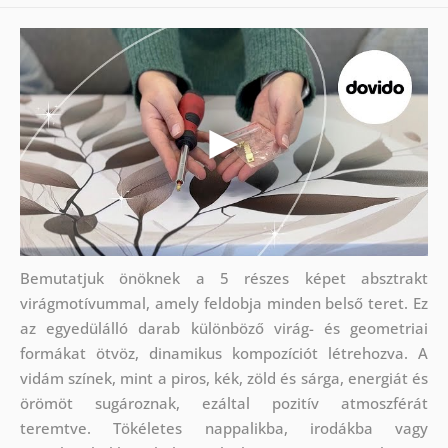
Bemutatjuk önöknek a 5 részes képet absztrakt
virágmotívummal, amely feldobja minden belső teret. Ez
az egyedülálló darab különböző virág- és geometriai
formákat ötvöz, dinamikus kompozíciót létrehozva. A
vidám színek, mint a piros, kék, zöld és sárga, energiát és
örömöt sugároznak, ezáltal pozitív atmoszférát
teremtve. Tökéletes nappalikba, irodákba vagy