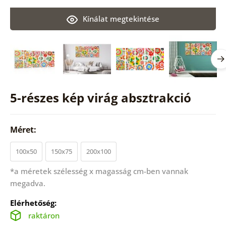
Kínálat megtekintése
5-részes kép virág absztrakció
Méret:
100x50
150x75
200x100
*a méretek szélesség x magasság cm-ben vannak
megadva.
Elérhetőség:
raktáron