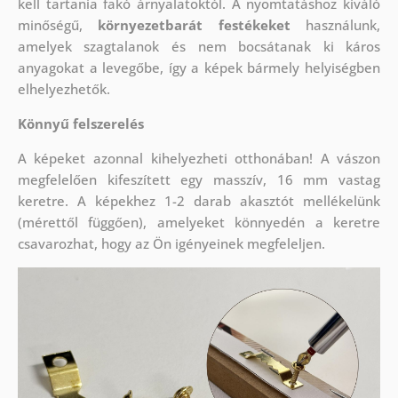
kell tartania fakó árnyalatoktól. A nyomtatáshoz kiváló
minőségű,
környezetbarát festékeket
használunk,
amelyek szagtalanok és nem bocsátanak ki káros
anyagokat a levegőbe, így a képek bármely helyiségben
elhelyezhetők.
Könnyű felszerelés
A képeket azonnal kihelyezheti otthonában! A vászon
megfelelően kifeszített egy masszív, 16 mm vastag
keretre. A képekhez 1-2 darab akasztót mellékelünk
(mérettől függően), amelyeket könnyedén a keretre
csavarozhat, hogy az Ön igényeinek megfeleljen.