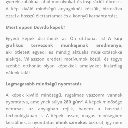
gyerekszobákba, ahol mosolyokat és inspirációt ébreszt.
A kép kiváló minőségű anyagokból készült, biztosítva
ezzel a hosszú élettartamot és a könnyű karbantartást.
Miért éppen Dovido képek?
Egyedi képek díszíthetik az Ön otthonát is!
A kép
grafikus tervezőnk munkájának eredménye
,
aki
ötleteit egyedi és mindig aktuális műalkotásokká
alakítja. Válasszon eredeti motívumok közül, és tegye
szebbé otthonát olyan képekkel, amelyeket kizárólag
nálunk talál.
Legmagasabb minőségű nyomtatás
A képek kiváló minőségű, rugalmas vászonra vannak
2
nyomtatva, amelynek súlya
280 g/m
. A képek minősége
nemcsak az anyagban rejlik, hanem a használt
technológiában is. A képek lassan, magas minőségben
készülnek, a nyomtatás
élénk színeket
biztosít, így nem