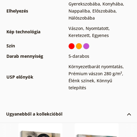
Gyerekszobába
,
Konyhába
,
Elhelyezés
Nappaliba
,
Előszobába
,
Hálószobába
Vászon
,
Nyomtatott
,
Kép technológia
Keretezett
,
Egyenes
Szín
Darab mennyiség
5-darabos
Környezetbarát nyomtatás
,
Prémium vászon 280 g/m²
,
USP előnyök
Élénk színek
,
Könnyű
telepítés
Ugyanebből a kollekcióból