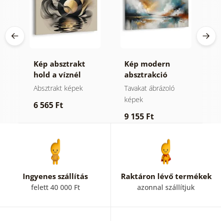
Kép absztrakt
Kép modern
K
hold a víznél
absztrakció
ó
természettel
Absztrakt képek
Tavakat ábrázoló
A
képek
6 565 Ft
6
9 155 Ft
Ingyenes szállítás
Raktáron lévő termékek
felett 40 000 Ft
azonnal szállítjuk