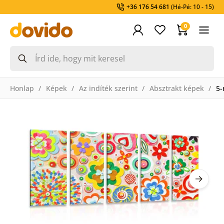
+36 176 54 681
(Hé-Pé: 10 - 15)
0
Honlap
Képek
Az indíték szerint
Absztrakt képek
5-