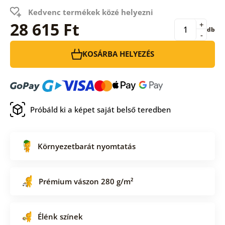
Kedvenc termékek közé helyezni
28 615 Ft
+
db
-
KOSÁRBA HELYEZÉS
Próbáld ki a képet saját belső teredben
Környezetbarát nyomtatás
Prémium vászon 280 g/m²
Élénk színek