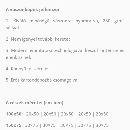
A vászonképek jellemzői
2
1. Kiváló minőségű vászonra nyomtatva, 280 g/m
súllyal
2. Nem igényel további keretet
3. Modern nyomtatási technológiával készül - intenzív és
élénk színek
4. Könnyű felszerelés
5. Erős kartondobozba csomagolva
A részek méretei (cm-ben)
100x50:
20x50 | 20x50 | 20x50 | 20x50 | 20x50
150x75:
30×75 | 30×75 | 30×75 | 30×75 | 30×75