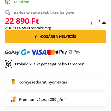
raktáron
Kedvenc termékek közé helyezni
22 890 Ft
+
db
-
28 615 Ft
5 725 Ft
spórolsz meg
KOSÁRBA HELYEZÉS
Próbáld ki a képet saját belső teredben
Környezetbarát nyomtatás
Prémium vászon 280 g/m²