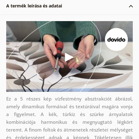
A termék leírása és adatai
Ez a 5 részes kép vízfestmény absztrakciót ábrázol,
amely dinamikus formáival és textúráival magára vonja
a figyelmet. A kék, türkiz és szürke árnyalatok
kombinációja harmonikus és megnyugtató légkört
teremt. A finom foltok és átmenetek részletei mélységet
és érdekességet adnak a képnek. Tökéletesen illik