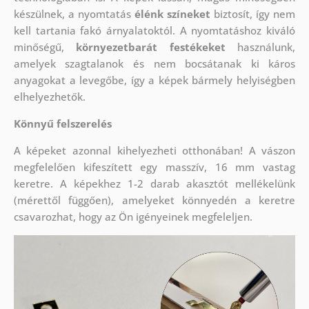
készülnek, a nyomtatás
élénk színeket
biztosít, így nem
kell tartania fakó árnyalatoktól. A nyomtatáshoz kiváló
minőségű,
környezetbarát festékeket
használunk,
amelyek szagtalanok és nem bocsátanak ki káros
anyagokat a levegőbe, így a képek bármely helyiségben
elhelyezhetők.
Könnyű felszerelés
A képeket azonnal kihelyezheti otthonában! A vászon
megfelelően kifeszített egy masszív, 16 mm vastag
keretre. A képekhez 1-2 darab akasztót mellékelünk
(mérettől függően), amelyeket könnyedén a keretre
csavarozhat, hogy az Ön igényeinek megfeleljen.