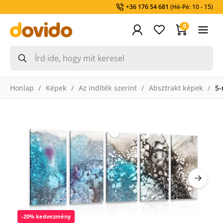
+36 176 54 681
(Hé-Pé: 10 - 15)
0
Honlap
Képek
Az indíték szerint
Absztrakt képek
5-
-20% kedvezmény