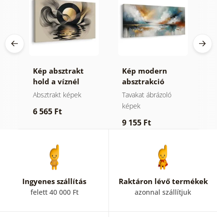
Kép absztrakt
Kép modern
K
hold a víznél
absztrakció
a
természettel
Absztrakt képek
Tavakat ábrázoló
A
képek
6 565 Ft
6
9 155 Ft
Ingyenes szállítás
Raktáron lévő termékek
felett 40 000 Ft
azonnal szállítjuk