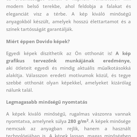
modern belső terekbe, ahol feldobja a falakat és
eleganciát visz a térbe. A kép kiváló minőségű
anyagokból készült, amelyek hosszú élettartamot és a
színek tartósságát garantálják.
Miért éppen Dovido képek?
Egyedi képek díszíthetik az Ön otthonát is!
A kép
grafikus tervezőnk munkájának eredménye
,
aki
ötleteit egyedi és mindig aktuális műalkotásokká
alakítja. Válasszon eredeti motívumok közül, és tegye
szebbé otthonát olyan képekkel, amelyeket kizárólag
nálunk talál.
Legmagasabb minőségű nyomtatás
A képek kiváló minőségű, rugalmas vászonra vannak
2
nyomtatva, amelynek súlya
280 g/m
. A képek minősége
nemcsak az anyagban rejlik, hanem a használt
technológiában is. A képek lassan, magas minőségben