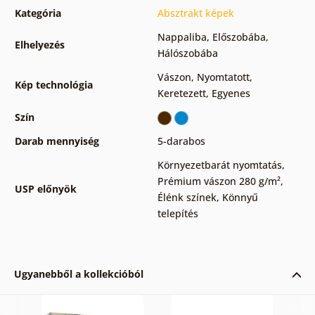
Kategória
Absztrakt képek
Nappaliba
,
Előszobába
,
Elhelyezés
Hálószobába
Vászon
,
Nyomtatott
,
Kép technológia
Keretezett
,
Egyenes
Szín
Darab mennyiség
5-darabos
Környezetbarát nyomtatás
,
Prémium vászon 280 g/m²
,
USP előnyök
Élénk színek
,
Könnyű
telepítés
Ugyanebből a kollekcióból