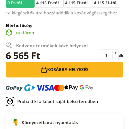
0 Ft-tól
4 115 Ft-tól
4 115 Ft-tól
4 115 Ft-tól
*a kiegészítők ára hozzáadódik a kosár végösszegéhez
Elérhetőség:
raktáron
Kedvenc termékek közé helyezni
6 565 Ft
+
db
-
KOSÁRBA HELYEZÉS
Próbáld ki a képet saját belső teredben
Környezetbarát nyomtatás