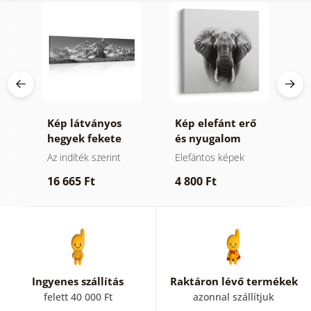
Kép látványos
Kép elefánt erő
K
n
hegyek fekete
és nyugalom
z
fehérben
ek
Az indíték szerint
Elefántos képek
V
k
16 665 Ft
4 800 Ft
1
Ingyenes szállítás
Raktáron lévő termékek
felett 40 000 Ft
azonnal szállítjuk