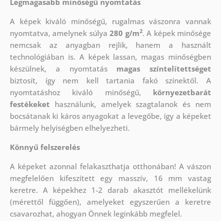
Legmagasabb minőségű nyomtatás
A képek kiváló minőségű, rugalmas vászonra vannak
2
nyomtatva, amelynek súlya
280 g/m
. A képek minősége
nemcsak az anyagban rejlik, hanem a használt
technológiában is. A képek lassan, magas minőségben
készülnek, a nyomtatás
magas színtelítettséget
biztosít, így nem kell tartania fakó színektől. A
nyomtatáshoz kiváló minőségű,
környezetbarát
festékeket
használunk, amelyek szagtalanok és nem
bocsátanak ki káros anyagokat a levegőbe, így a képeket
bármely helyiségben elhelyezheti.
Könnyű felszerelés
A képeket azonnal felakaszthatja otthonában! A vászon
megfelelően kifeszített egy masszív, 16 mm vastag
keretre. A képekhez 1-2 darab akasztót mellékelünk
(mérettől függően), amelyeket egyszerűen a keretre
csavarozhat, ahogyan Önnek leginkább megfelel.