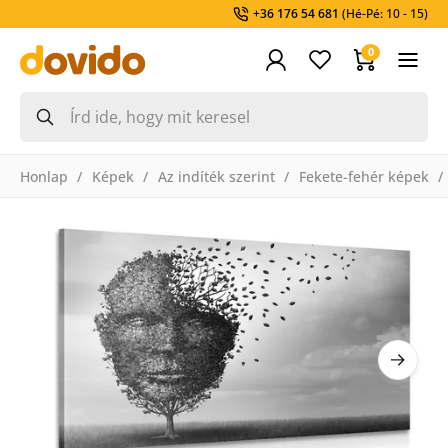
+36 176 54 681
(Hé-Pé: 10 - 15)
0
Honlap
Képek
Az indíték szerint
Fekete-fehér képek