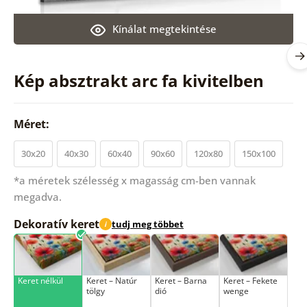
Kínálat megtekintése
Kép absztrakt arc fa kivitelben
Méret:
30x20
40x30
60x40
90x60
120x80
150x100
*a méretek szélesség x magasság cm-ben vannak
megadva.
Dekoratív keret
tudj meg többet
i
Keret nélkül
Keret – Natúr
Keret – Barna
Keret – Fekete
tölgy
dió
wenge