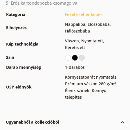
5. Erős kartondobozba csomagolva
Kategória
Fekete-fehér képek
Nappaliba
,
Előszobába
,
Elhelyezés
Hálószobába
Vászon
,
Nyomtatott
,
Kép technológia
Keretezett
Szín
Darab mennyiség
1-darabos
Környezetbarát nyomtatás
,
Prémium vászon 280 g/m²
,
USP előnyök
Élénk színek
,
Könnyű
telepítés
Ugyanebből a kollekcióból