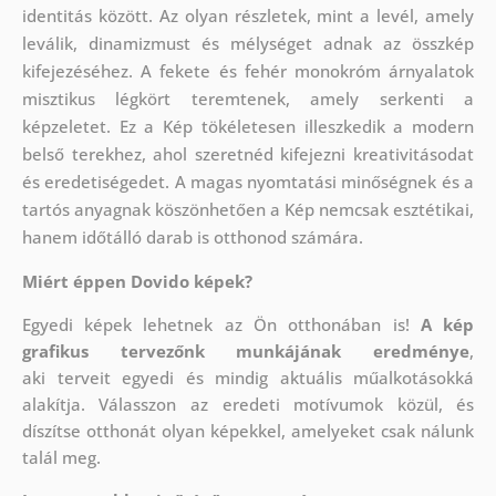
identitás között. Az olyan részletek, mint a levél, amely
leválik, dinamizmust és mélységet adnak az összkép
kifejezéséhez. A fekete és fehér monokróm árnyalatok
misztikus légkört teremtenek, amely serkenti a
képzeletet. Ez a Kép tökéletesen illeszkedik a modern
belső terekhez, ahol szeretnéd kifejezni kreativitásodat
és eredetiségedet. A magas nyomtatási minőségnek és a
tartós anyagnak köszönhetően a Kép nemcsak esztétikai,
hanem időtálló darab is otthonod számára.
Miért éppen Dovido képek?
Egyedi képek lehetnek az Ön otthonában is!
A kép
grafikus tervezőnk munkájának eredménye
,
aki
terveit egyedi és mindig aktuális műalkotásokká
alakítja. Válasszon az eredeti motívumok közül, és
díszítse otthonát olyan képekkel, amelyeket csak nálunk
talál meg.