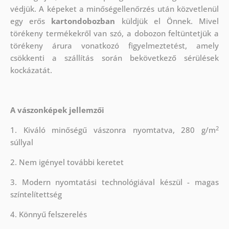
védjük.
A képeket a minőségellenőrzés után közvetlenül
egy erős
kartondobozban
küldjük el Önnek. Mivel
törékeny termékekről van szó, a dobozon feltüntetjük a
törékeny árura vonatkozó figyelmeztetést, amely
csökkenti a szállítás során bekövetkező sérülések
kockázatát.
A vászonképek jellemzői
2
1. Kiváló minőségű vászonra nyomtatva, 280 g/m
súllyal
2. Nem igényel további keretet
3. Modern nyomtatási technológiával készül - magas
színtelítettség
4. Könnyű felszerelés