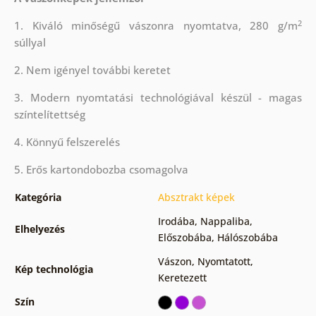
2
1. Kiváló minőségű vászonra nyomtatva, 280 g/m
súllyal
2. Nem igényel további keretet
3. Modern nyomtatási technológiával készül - magas
színtelítettség
4. Könnyű felszerelés
5. Erős kartondobozba csomagolva
Kategória
Absztrakt képek
Irodába
,
Nappaliba
,
Elhelyezés
Előszobába
,
Hálószobába
Vászon
,
Nyomtatott
,
Kép technológia
Keretezett
Szín