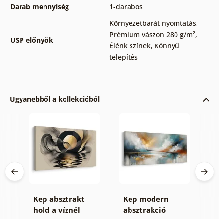
Darab mennyiség
1-darabos
Környezetbarát nyomtatás
,
Prémium vászon 280 g/m²
,
USP előnyök
Élénk színek
,
Könnyű
telepítés
Ugyanebből a kollekcióból
Kép absztrakt
Kép modern
K
hold a víznél
absztrakció
ó