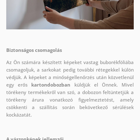
Biztonságos csomagolás
Az Ön számára készített képeket vastag buborékfóliába
csomagoljuk, a sarkokat pedig további rétegekkel külön
védjük.
A képeket a minőségellenőrzés után közvetlenül
egy erős
kartondobozban
küldjük el Önnek. Mivel
törékeny termékekről van szó, a dobozon feltüntetjük a
törékeny árura vonatkozó figyelmeztetést, amely
csökkenti a szállítás során bekövetkező sérülések
kockázatát.
A vászonképek jellemzői