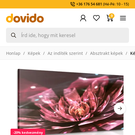
+36 176 54 681
(Hé-Pé: 10 - 15)
0
Honlap
Képek
Az indíték szerint
Absztrakt képek
Ké
-20% kedvezmény