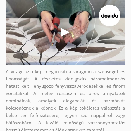
A virágillúzió kép megörökíti a virágminta szépségét és
finomságát. A részletes kidolgozás háromdimenziós
hatást kelt, lenyűgöző fényvisszaverődésekkel és finom
vonalakkal. A meleg rózsaszín és piros árnyalatok
dominálnak, amelyek eleganciát és harmóniát
kölcsönöznek a képnek. Ez a kép tökéletes választás a
belső tér felfrissítésére, legyen szó nappaliról vagy
hálószobáról. A kiváló minőségű vászonnyomtatás
hosszú élettartamot és élénk színeket garantál.