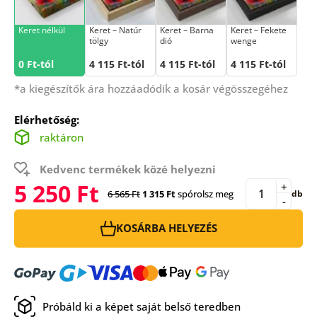
Keret nélkül
Keret – Natúr
Keret – Barna
Keret – Fekete
tölgy
dió
wenge
0 Ft-tól
4 115 Ft-tól
4 115 Ft-tól
4 115 Ft-tól
*a kiegészítők ára hozzáadódik a kosár végösszegéhez
Elérhetőség:
raktáron
Kedvenc termékek közé helyezni
5 250 Ft
+
6 565 Ft
1 315 Ft
spórolsz meg
db
-
KOSÁRBA HELYEZÉS
Próbáld ki a képet saját belső teredben