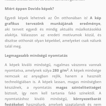
Miért éppen Dovido képek?
Egyedi képek lehetnek az Ön otthonában is!
A kép
grafikus tervezőnk munkájának eredménye
,
aki
terveit egyedi és mindig aktuális műalkotásokká
alakítja. Válasszon az eredeti motívumok közül, és
díszítse otthonát olyan képekkel, amelyeket csak nálunk
talál meg.
Legmagasabb minőségű nyomtatás
A képek kiváló minőségű, rugalmas vászonra vannak
2
nyomtatva, amelynek súlya
280 g/m
. A képek minősége
nemcsak az anyagban rejlik, hanem a használt
technológiában is. A képek lassan, magas minőségben
készülnek, a nyomtatás
magas színtelítettséget
biztosít, így nem kell tartania fakó színektől. A
nyomtatáshoz kiváló minőségű,
környezetbarát
festékeket
használunk, amelyek szagtalanok és nem