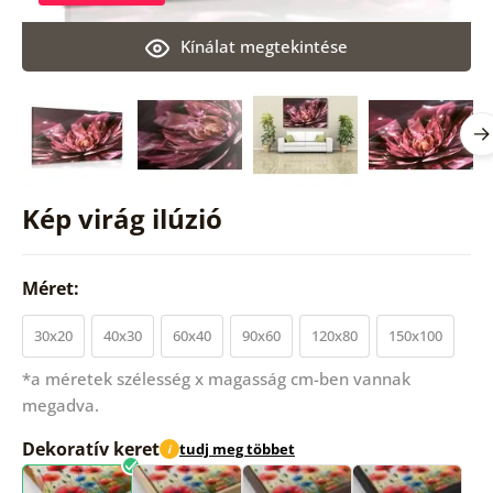
Kínálat megtekintése
Kép virág ilúzió
Méret:
30x20
40x30
60x40
90x60
120x80
150x100
*a méretek szélesség x magasság cm-ben vannak
megadva.
Dekoratív keret
tudj meg többet
i