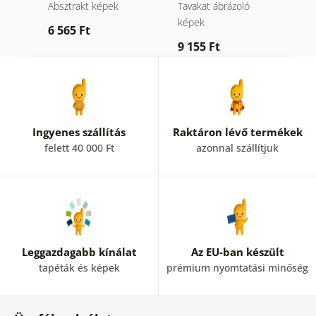
természettel
Absztrakt képek
Tavakat ábrázoló
A
képek
6 565 Ft
6
9 155 Ft
Ingyenes szállítás
Raktáron lévő termékek
felett 40 000 Ft
azonnal szállítjuk
Leggazdagabb kínálat
Az EU-ban készült
tapéták és képek
prémium nyomtatási minőség