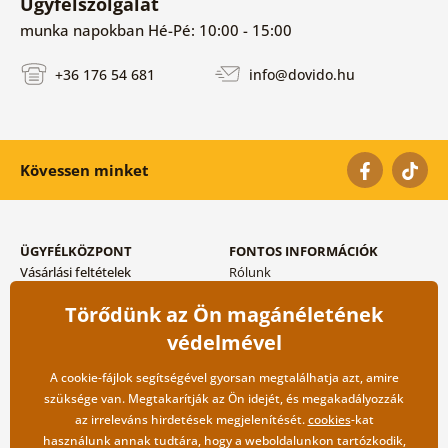
Ügyfélszolgálat
munka napokban Hé-Pé: 10:00 - 15:00
+36 176 54 681
info@dovido.hu
Kövessen minket
ÜGYFÉLKÖZPONT
FONTOS INFORMÁCIÓK
Vásárlási feltételek
Rólunk
Adatvédelem tárolása
Gyakori kérdések
Törődünk az Ön magánéletének
Szállítási és fizetési módok
Blog
Vissza küldés esetében
Kapcsolat
védelmével
Nagykereskedelmi
együttműködés
A cookie-fájlok segítségével gyorsan megtalálhatja azt, amire
szüksége van. Megtakarítják az Ön idejét, és megakadályozzák
az irreleváns hirdetések megjelenítését.
cookies
-kat
használunk annak tudtára, hogy a weboldalunkon tartózkodik,