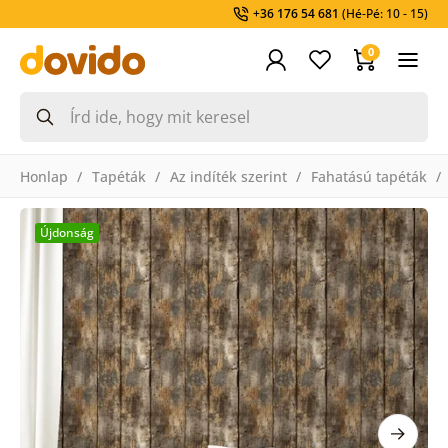
+36 176 54 681
(Hé-Pé: 10 - 15)
0
Honlap
Tapéták
Az indíték szerint
Fahatású tapéták
Újdonság