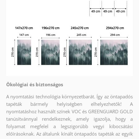
Ökológiai és biztonságos
A nyomtatási technológia környezetbarát. Így az öntapadós
tapéták bármely helyiségben elhelyezhetők! A
nyomtatáshoz használt színek VOC és GREENGUARD GOLD
tanúsítvánnyal rendelkeznek, amely igazolja, hogy a
folyamat megfelel a legszigorúbb vegyi kibocsátási
előírásoknak. Az általunk kínált öntapadós tapéták az egyik