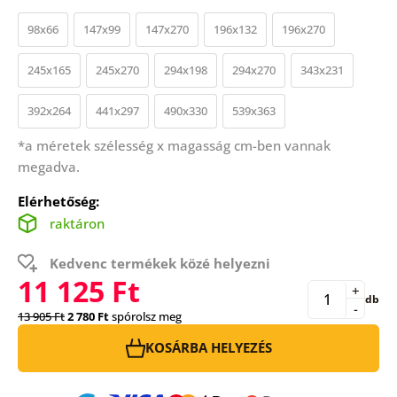
98x66
147x99
147x270
196x132
196x270
245x165
245x270
294x198
294x270
343x231
392x264
441x297
490x330
539x363
*a méretek szélesség x magasság cm-ben vannak
megadva.
Elérhetőség:
raktáron
Kedvenc termékek közé helyezni
11 125 Ft
+
db
-
13 905 Ft
2 780 Ft
spórolsz meg
KOSÁRBA HELYEZÉS