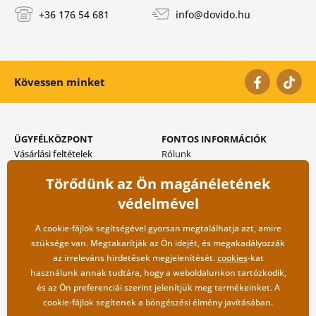
+36 176 54 681
info@dovido.hu
Kövessen minket
ÜGYFÉLKÖZPONT
FONTOS INFORMÁCIÓK
Vásárlási feltételek
Rólunk
Adatvédelem tárolása
Gyakori kérdések
Törődünk az Ön magánéletének
Szállítási és fizetési módok
Blog
Vissza küldés esetében
Kapcsolat
védelmével
Nagykereskedelmi
együttműködés
A cookie-fájlok segítségével gyorsan megtalálhatja azt, amire
szüksége van. Megtakarítják az Ön idejét, és megakadályozzák
az irreleváns hirdetések megjelenítését.
cookies
-kat
használunk annak tudtára, hogy a weboldalunkon tartózkodik,
és az Ön preferenciái szerint jelenítjük meg termékeinket. A
cookie-fájlok segítenek a böngészési élmény javításában.