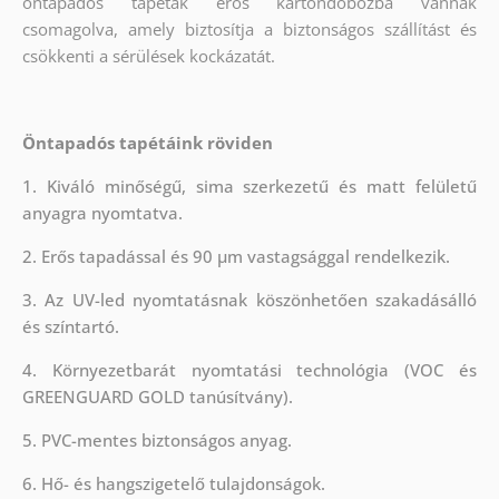
öntapadós tapéták erős kartondobozba vannak
csomagolva, amely biztosítja a biztonságos szállítást és
csökkenti a sérülések kockázatát.
Öntapadós tapétáink röviden
1. Kiváló minőségű, sima szerkezetű és matt felületű
anyagra nyomtatva.
2. Erős tapadással és 90 µm vastagsággal rendelkezik.
3. Az UV-led nyomtatásnak köszönhetően szakadásálló
és színtartó.
4. Környezetbarát nyomtatási technológia (VOC és
GREENGUARD GOLD tanúsítvány).
5. PVC-mentes biztonságos anyag.
6. Hő- és hangszigetelő tulajdonságok.