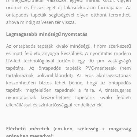
örömet és frissességet új lakásdekoráció formájában. Az
öntapadós tapéták segítségével olyan otthont teremthet,
ahová mindig szívesen tér vissza.
Legmagasabb minőségű nyomtatás
Az öntapadós tapéták kiváló minőségű, finom szerkezetű
és matt felületű anyagra készülnek. A nyomtatás modern
UV-led technológiával történik egy 90 µm vastagságú
tapétára. Az öntapadós tapéták PVC-mentesek (nem
tartalmaznak polivinil-kloridot). Az erős akrilragasztónak
köszönhetően biztos lehet benne, hogy az öntapadós
tapéták megfelelően tapadnak a falra. A tintasugaras
nyomtatásnak köszönhetően tapétáink kiváló felületi
ellenállással és színtartóssággal rendelkeznek.
Elérhető méretek (cm-ben, szélesség x magasság
arányban megadva):