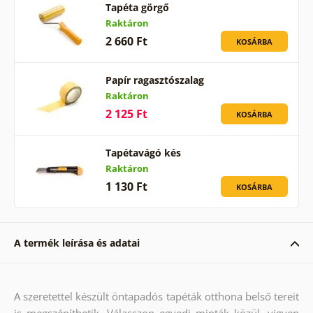
Tapéta görgő
Raktáron
2 660 Ft
KOSÁRBA
Papír ragasztószalag
Raktáron
2 125 Ft
KOSÁRBA
Tapétavágó kés
Raktáron
1 130 Ft
KOSÁRBA
A termék leírása és adatai
A szeretettel készült öntapadós tapéták otthona belső tereit
is megszépíthetik. Válasszon egyedi minták közül, vigyen