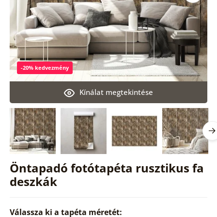
-20% kedvezmény
Kínálat megtekintése
Öntapadó fotótapéta rusztikus fa
deszkák
Válassza ki a tapéta méretét: