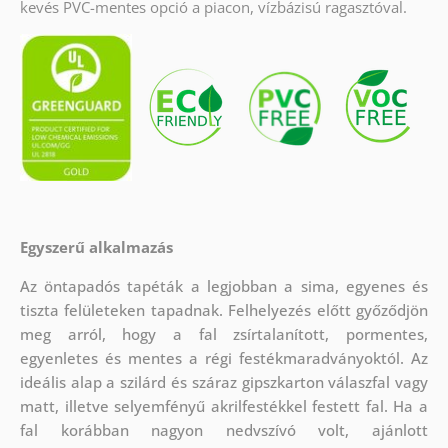
kevés PVC-mentes opció a piacon, vízbázisú ragasztóval.
Egyszerű alkalmazás
Az öntapadós tapéták a legjobban a sima, egyenes és
tiszta felületeken tapadnak. Felhelyezés előtt győződjön
meg arról, hogy a fal zsírtalanított, pormentes,
egyenletes és mentes a régi festékmaradványoktól. Az
ideális alap a szilárd és száraz gipszkarton válaszfal vagy
matt, illetve selyemfényű akrilfestékkel festett fal. Ha a
fal korábban nagyon nedvszívó volt, ajánlott