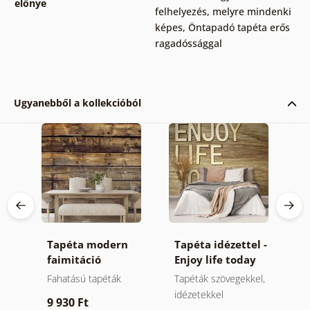
előnye
felhelyezés, melyre mindenki
képes
,
Öntapadó tapéta erős
ragadóssággal
Ugyanebből a kollekcióból
ó
Tapéta modern
Tapéta idézettel -
Ö
faimitáció
Enjoy life today
f
barnában
h
Fahatású tapéták
Tapéták szövegekkel,
Ö
idézetekkel
9 930 Ft
1