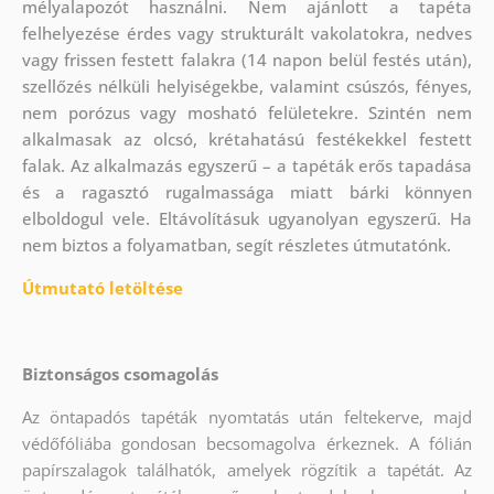
mélyalapozót használni. Nem ajánlott a tapéta
felhelyezése érdes vagy strukturált vakolatokra, nedves
vagy frissen festett falakra (14 napon belül festés után),
szellőzés nélküli helyiségekbe, valamint csúszós, fényes,
nem porózus vagy mosható felületekre. Szintén nem
alkalmasak az olcsó, krétahatású festékekkel festett
falak. Az alkalmazás egyszerű – a tapéták erős tapadása
és a ragasztó rugalmassága miatt bárki könnyen
elboldogul vele. Eltávolításuk ugyanolyan egyszerű. Ha
nem biztos a folyamatban, segít részletes útmutatónk.
Útmutató letöltése
Biztonságos csomagolás
Az öntapadós tapéták nyomtatás után feltekerve, majd
védőfóliába gondosan becsomagolva érkeznek. A fólián
papírszalagok találhatók, amelyek rögzítik a tapétát. Az