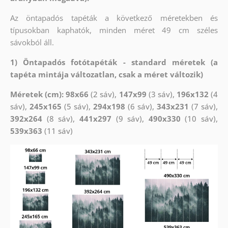
Az öntapadós tapéták a következő méretekben és
típusokban kaphatók, minden méret 49 cm széles
sávokból áll.
1) Öntapadós fotótapéták - standard méretek (a
tapéta mintája változatlan, csak a méret változik)
Méretek (cm): 98x66
(2 sáv),
147x99
(3 sáv),
196x132
(4
sáv),
245x165
(5 sáv),
294x198
(6 sáv),
343x231
(7 sáv),
392x264
(8 sáv),
441x297
(9 sáv),
490x330
(10 sáv),
539x363
(11 sáv)