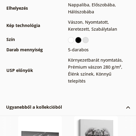
Nappaliba
,
Előszobába
,
Elhelyezés
Hálószobába
Vászon
,
Nyomtatott
,
Kép technológia
Keretezett
,
Szabálytalan
Szín
Darab mennyiség
5-darabos
Környezetbarát nyomtatás
,
Prémium vászon 280 g/m²
,
USP előnyök
Élénk színek
,
Könnyű
telepítés
Ugyanebből a kollekcióból