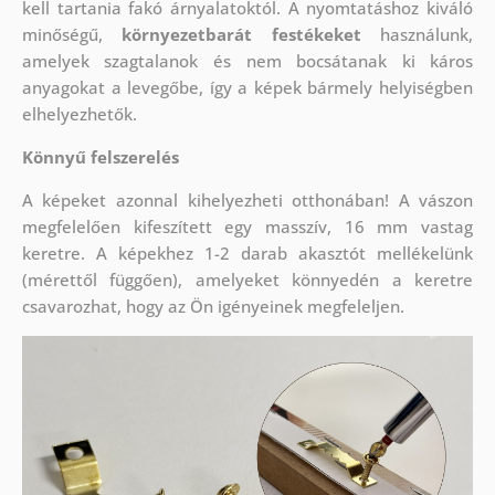
kell tartania fakó árnyalatoktól. A nyomtatáshoz kiváló
minőségű,
környezetbarát festékeket
használunk,
amelyek szagtalanok és nem bocsátanak ki káros
anyagokat a levegőbe, így a képek bármely helyiségben
elhelyezhetők.
Könnyű felszerelés
A képeket azonnal kihelyezheti otthonában! A vászon
megfelelően kifeszített egy masszív, 16 mm vastag
keretre. A képekhez 1-2 darab akasztót mellékelünk
(mérettől függően), amelyeket könnyedén a keretre
csavarozhat, hogy az Ön igényeinek megfeleljen.