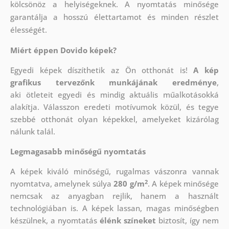
kölcsönöz a helyiségeknek. A nyomtatás minősége
garantálja a hosszú élettartamot és minden részlet
élességét.
Miért éppen Dovido képek?
Egyedi képek díszíthetik az Ön otthonát is!
A kép
grafikus tervezőnk munkájának eredménye
,
aki
ötleteit egyedi és mindig aktuális műalkotásokká
alakítja. Válasszon eredeti motívumok közül, és tegye
szebbé otthonát olyan képekkel, amelyeket kizárólag
nálunk talál.
Legmagasabb minőségű nyomtatás
A képek kiváló minőségű, rugalmas vászonra vannak
2
nyomtatva, amelynek súlya
280 g/m
. A képek minősége
nemcsak az anyagban rejlik, hanem a használt
technológiában is. A képek lassan, magas minőségben
készülnek, a nyomtatás
élénk színeket
biztosít, így nem