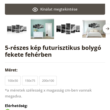
Kínálat megtekintése
5-részes kép futurisztikus bolygó
fekete fehérben
Méret:
100x50
150x75
200x100
*a méretek szélesség x magasság cm-ben vannak
megadva.
Elérhetőség: