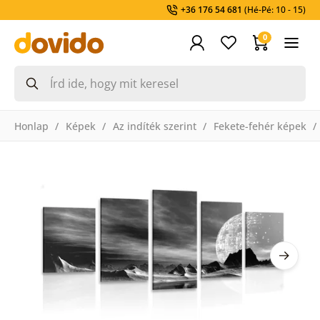
+36 176 54 681
(Hé-Pé: 10 - 15)
0
Honlap
Képek
Az indíték szerint
Fekete-fehér képek