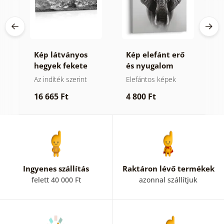
Kép látványos
Kép elefánt erő
K
n
hegyek fekete
és nyugalom
z
fehérben
ek
Az indíték szerint
Elefántos képek
V
k
16 665 Ft
4 800 Ft
1
Ingyenes szállítás
Raktáron lévő termékek
felett 40 000 Ft
azonnal szállítjuk