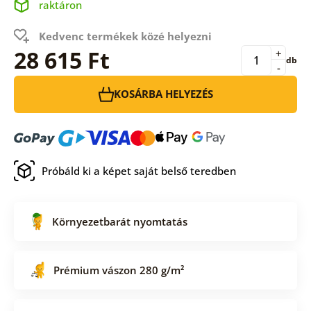
raktáron
Kedvenc termékek közé helyezni
28 615 Ft
+
db
-
KOSÁRBA HELYEZÉS
Próbáld ki a képet saját belső teredben
Környezetbarát nyomtatás
Prémium vászon 280 g/m²