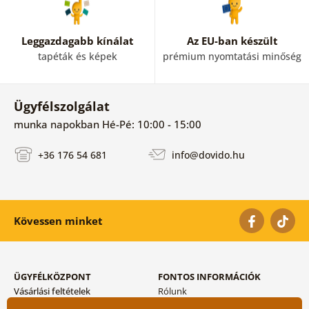
Leggazdagabb kínálat
Az EU-ban készült
tapéták és képek
prémium nyomtatási minőség
Ügyfélszolgálat
munka napokban Hé-Pé: 10:00 - 15:00
+36 176 54 681
info@dovido.hu
Kövessen minket
ÜGYFÉLKÖZPONT
FONTOS INFORMÁCIÓK
Vásárlási feltételek
Rólunk
Adatvédelem tárolása
Gyakori kérdések