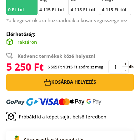
0 Ft-tól
4 115 Ft-tól
4 115 Ft-tól
4 115 Ft-tól
*a kiegészítők ára hozzáadódik a kosár végösszegéhez
Elérhetőség:
raktáron
Kedvenc termékek közé helyezni
5 250 Ft
+
6 565 Ft
1 315 Ft
spórolsz meg
db
-
KOSÁRBA HELYEZÉS
Próbáld ki a képet saját belső teredben
Környezetbarát nyomtatás