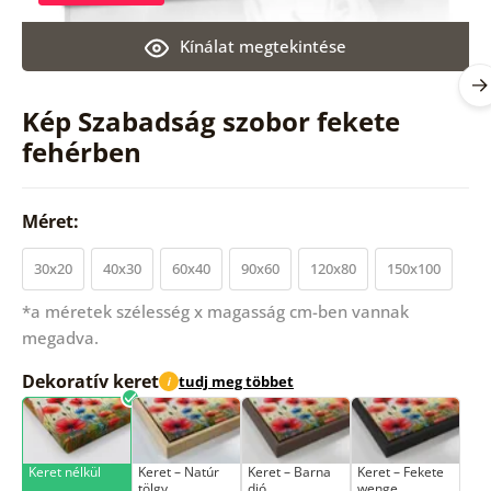
Kínálat megtekintése
Kép Szabadság szobor fekete
fehérben
Méret:
30x20
40x30
60x40
90x60
120x80
150x100
*a méretek szélesség x magasság cm-ben vannak
megadva.
Dekoratív keret
tudj meg többet
i
Keret nélkül
Keret – Natúr
Keret – Barna
Keret – Fekete
tölgy
dió
wenge