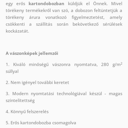
egy erős
kartondobozban
küldjük el Önnek. Mivel
törékeny termékekről van szó, a dobozon feltüntetjük a
törékeny árura vonatkozó figyelmeztetést, amely
csökkenti a szállítás során bekövetkező sérülések
kockázatát.
A vászonképek jellemzői
2
1. Kiváló minőségű vászonra nyomtatva, 280 g/m
súllyal
2. Nem igényel további keretet
3. Modern nyomtatási technológiával készül - magas
színtelítettség
4. Könnyű felszerelés
5. Erős kartondobozba csomagolva