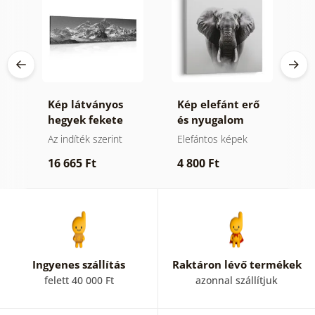
Kép látványos
Kép elefánt erő
K
n
hegyek fekete
és nyugalom
z
fehérben
ek
Az indíték szerint
Elefántos képek
V
k
16 665 Ft
4 800 Ft
1
Ingyenes szállítás
Raktáron lévő termékek
felett 40 000 Ft
azonnal szállítjuk