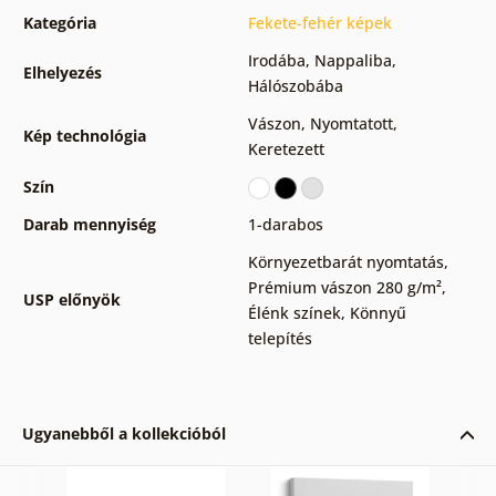
Kategória
Fekete-fehér képek
Irodába
,
Nappaliba
,
Elhelyezés
Hálószobába
Vászon
,
Nyomtatott
,
Kép technológia
Keretezett
Szín
Darab mennyiség
1-darabos
Környezetbarát nyomtatás
,
Prémium vászon 280 g/m²
,
USP előnyök
Élénk színek
,
Könnyű
telepítés
Ugyanebből a kollekcióból