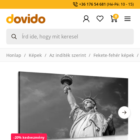
+36 176 54 681
(Hé-Pé: 10 - 15)
0
Honlap
Képek
Az indíték szerint
Fekete-fehér képek
-20% kedvezmény