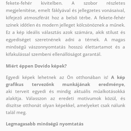
fekete-fehér kivitelben. A szobor részletes
megjelenítése, emelt fáklyával és jellegzetes vonásaival,
kifejező atmoszférát hoz a belső térbe. A fekete-fehér
színek időtlen és modern jelleget kölcsönöznek a műnek.
Ez a kép ideális választás azok számára, akik stílust és
egyediséget szeretnének adni a térnek. A magas
minőségű vászonnyomtatás hosszú élettartamot és a
kifakulással szembeni ellenállóságot garantál.
Miért éppen Dovido képek?
Egyedi képek lehetnek az Ön otthonában is!
A kép
grafikus tervezőnk munkájának eredménye
,
aki
terveit egyedi és mindig aktuális műalkotásokká
alakítja. Válasszon az eredeti motívumok közül, és
díszítse otthonát olyan képekkel, amelyeket csak nálunk
talál meg.
Legmagasabb minőségű nyomtatás