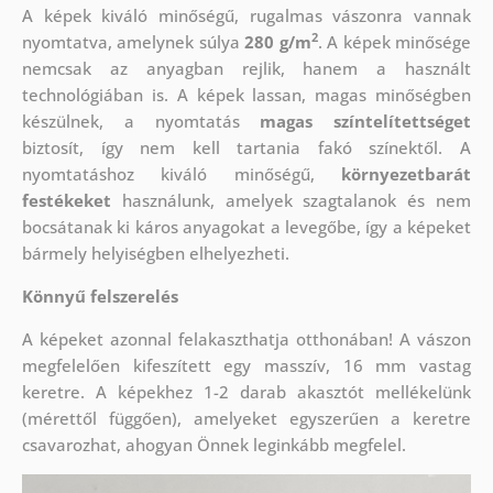
A képek kiváló minőségű, rugalmas vászonra vannak
2
nyomtatva, amelynek súlya
280 g/m
. A képek minősége
nemcsak az anyagban rejlik, hanem a használt
technológiában is. A képek lassan, magas minőségben
készülnek, a nyomtatás
magas színtelítettséget
biztosít, így nem kell tartania fakó színektől. A
nyomtatáshoz kiváló minőségű,
környezetbarát
festékeket
használunk, amelyek szagtalanok és nem
bocsátanak ki káros anyagokat a levegőbe, így a képeket
bármely helyiségben elhelyezheti.
Könnyű felszerelés
A képeket azonnal felakaszthatja otthonában! A vászon
megfelelően kifeszített egy masszív, 16 mm vastag
keretre. A képekhez 1-2 darab akasztót mellékelünk
(mérettől függően), amelyeket egyszerűen a keretre
csavarozhat, ahogyan Önnek leginkább megfelel.