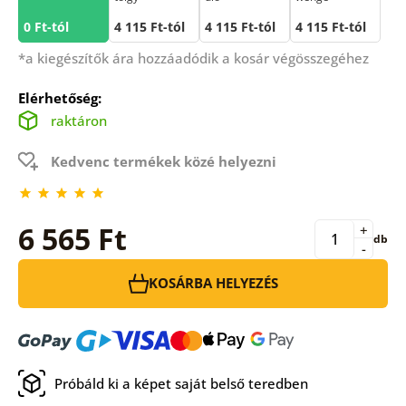
0 Ft-tól
4 115 Ft-tól
4 115 Ft-tól
4 115 Ft-tól
*a kiegészítők ára hozzáadódik a kosár végösszegéhez
Elérhetőség:
raktáron
Kedvenc termékek közé helyezni
6 565 Ft
+
db
-
KOSÁRBA HELYEZÉS
Próbáld ki a képet saját belső teredben