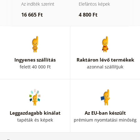
fehérben
ek
Az indíték szerint
Elefántos képek
V
k
16 665 Ft
4 800 Ft
1
Ingyenes szállítás
Raktáron lévő termékek
felett 40 000 Ft
azonnal szállítjuk
Leggazdagabb kínálat
Az EU-ban készült
tapéták és képek
prémium nyomtatási minőség