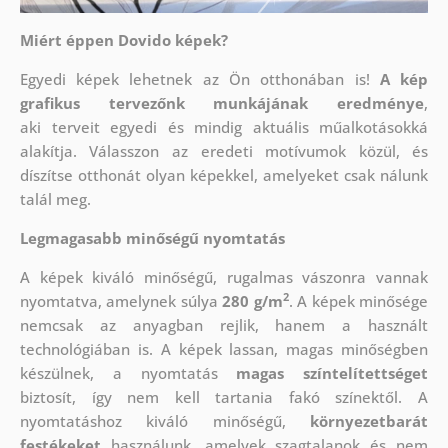
Miért éppen Dovido képek?
Egyedi képek lehetnek az Ön otthonában is!
A kép
grafikus tervezőnk munkájának eredménye
,
aki
terveit egyedi és mindig aktuális műalkotásokká
alakítja. Válasszon az eredeti motívumok közül, és
díszítse otthonát olyan képekkel, amelyeket csak nálunk
talál meg.
Legmagasabb minőségű nyomtatás
A képek kiváló minőségű, rugalmas vászonra vannak
2
nyomtatva, amelynek súlya
280 g/m
. A képek minősége
nemcsak az anyagban rejlik, hanem a használt
technológiában is. A képek lassan, magas minőségben
készülnek, a nyomtatás
magas színtelítettséget
biztosít, így nem kell tartania fakó színektől. A
nyomtatáshoz kiváló minőségű,
környezetbarát
festékeket
használunk, amelyek szagtalanok és nem