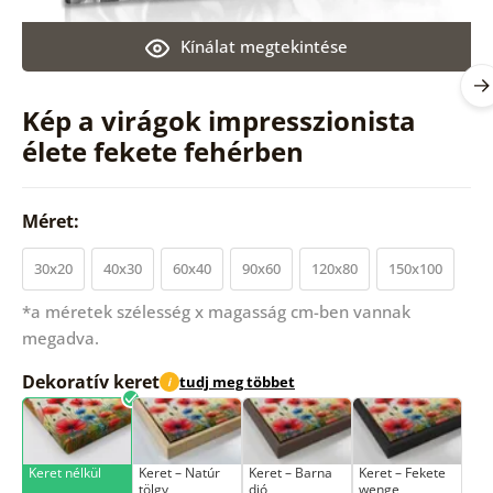
Kínálat megtekintése
Kép a virágok impresszionista
élete fekete fehérben
Méret:
30x20
40x30
60x40
90x60
120x80
150x100
*a méretek szélesség x magasság cm-ben vannak
megadva.
Dekoratív keret
tudj meg többet
i
Keret nélkül
Keret – Natúr
Keret – Barna
Keret – Fekete
tölgy
dió
wenge