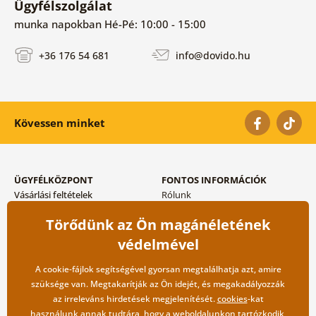
Ügyfélszolgálat
munka napokban Hé-Pé: 10:00 - 15:00
+36 176 54 681
info@dovido.hu
Kövessen minket
ÜGYFÉLKÖZPONT
FONTOS INFORMÁCIÓK
Vásárlási feltételek
Rólunk
Adatvédelem tárolása
Gyakori kérdések
Törődünk az Ön magánéletének
Szállítási és fizetési módok
Blog
Vissza küldés esetében
Kapcsolat
védelmével
Nagykereskedelmi
együttműködés
A cookie-fájlok segítségével gyorsan megtalálhatja azt, amire
szüksége van. Megtakarítják az Ön idejét, és megakadályozzák
az irreleváns hirdetések megjelenítését.
cookies
-kat
használunk annak tudtára, hogy a weboldalunkon tartózkodik,