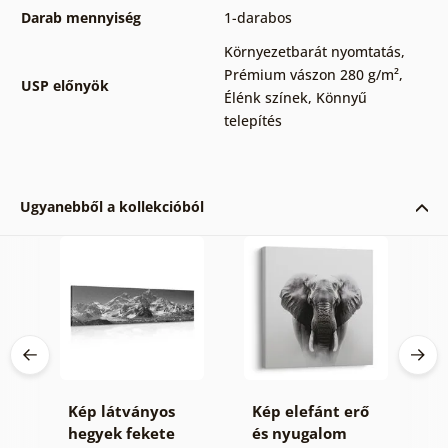
Darab mennyiség
1-darabos
Környezetbarát nyomtatás
,
Prémium vászon 280 g/m²
,
USP előnyök
Élénk színek
,
Könnyű
telepítés
Ugyanebből a kollekcióból
Kép látványos
Kép elefánt erő
K
n
hegyek fekete
és nyugalom
z