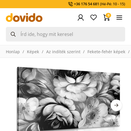
+36 176 54 681
(Hé-Pé: 10 - 15)
0
Honlap
Képek
Az indíték szerint
Fekete-fehér képek