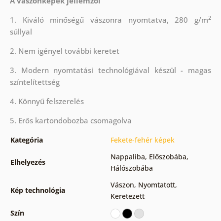
A vászonképek jellemzői
2
1. Kiváló minőségű vászonra nyomtatva, 280 g/m
súllyal
2. Nem igényel további keretet
3. Modern nyomtatási technológiával készül - magas
színtelítettség
4. Könnyű felszerelés
5. Erős kartondobozba csomagolva
Kategória
Fekete-fehér képek
Nappaliba
,
Előszobába
,
Elhelyezés
Hálószobába
Vászon
,
Nyomtatott
,
Kép technológia
Keretezett
Szín