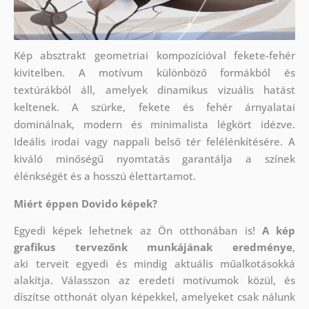
Kép absztrakt geometriai kompozícióval fekete-fehér
kivitelben. A motívum különböző formákból és
textúrákból áll, amelyek dinamikus vizuális hatást
keltenek. A szürke, fekete és fehér árnyalatai
dominálnak, modern és minimalista légkört idézve.
Ideális irodai vagy nappali belső tér felélénkítésére. A
kiváló minőségű nyomtatás garantálja a színek
élénkségét és a hosszú élettartamot.
Miért éppen Dovido képek?
Egyedi képek lehetnek az Ön otthonában is!
A kép
grafikus tervezőnk munkájának eredménye
,
aki
terveit egyedi és mindig aktuális műalkotásokká
alakítja. Válasszon az eredeti motívumok közül, és
díszítse otthonát olyan képekkel, amelyeket csak nálunk