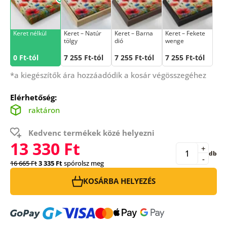
Keret nélkül
Keret – Natúr
Keret – Barna
Keret – Fekete
tölgy
dió
wenge
0 Ft-tól
7 255 Ft-tól
7 255 Ft-tól
7 255 Ft-tól
*a kiegészítők ára hozzáadódik a kosár végösszegéhez
Elérhetőség:
raktáron
Kedvenc termékek közé helyezni
13 330 Ft
+
db
-
16 665 Ft
3 335 Ft
spórolsz meg
KOSÁRBA HELYEZÉS