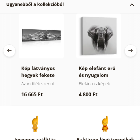
Ugyanebből a kollekcióból
Kép látványos
Kép elefánt erő
K
n
hegyek fekete
és nyugalom
z
fehérben
ek
Az indíték szerint
Elefántos képek
V
k
16 665 Ft
4 800 Ft
1
Ingyenes szállítás
Raktáron lévő termékek