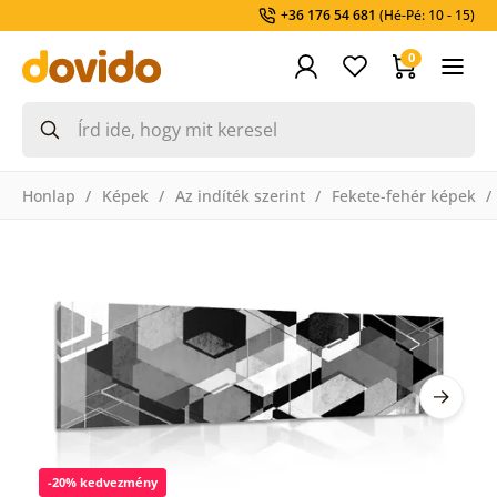
+36 176 54 681
(Hé-Pé: 10 - 15)
0
Honlap
Képek
Az indíték szerint
Fekete-fehér képek
-20% kedvezmény