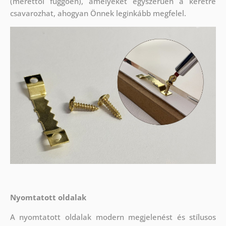
(mérettől függően), amelyeket egyszerűen a keretre
csavarozhat, ahogyan Önnek leginkább megfelel.
Nyomtatott oldalak
A nyomtatott oldalak modern megjelenést és stílusos