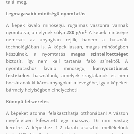
talál meg.
Legmagasabb minőségű nyomtatás
A képek kiváló minőségű, rugalmas vászonra vannak
2
nyomtatva, amelynek súlya
280 g/m
. A képek minősége
nemcsak az anyagban rejlik, hanem a használt
technológiában is. A képek lassan, magas minőségben
készülnek, a nyomtatás
magas színtelítettséget
biztosít, így nem kell tartania fakó színektől. A
nyomtatáshoz kiváló minőségű,
környezetbarát
festékeket
használunk, amelyek szagtalanok és nem
bocsátanak ki káros anyagokat a levegőbe, így a képeket
bármely helyiségben elhelyezheti.
Könnyű felszerelés
A képeket azonnal felakaszthatja otthonában! A vászon
megfelelően kifeszített egy masszív, 16 mm vastag
keretre. A képekhez 1-2 darab akasztót mellékelünk