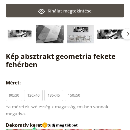
Kínálat megtekintése
Kép absztrakt geometria fekete
fehérben
Méret:
90x30
120x40
135x45
150x50
*a méretek szélesség x magasság cm-ben vannak
megadva.
Dekoratív keret
tudj meg többet
i