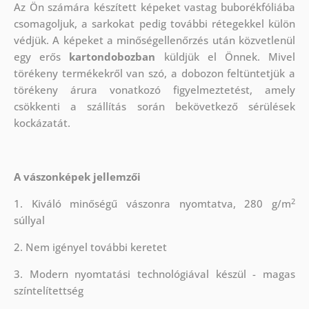
Az Ön számára készített képeket vastag buborékfóliába
csomagoljuk, a sarkokat pedig további rétegekkel külön
védjük.
A képeket a minőségellenőrzés után közvetlenül
egy erős
kartondobozban
küldjük el Önnek. Mivel
törékeny termékekről van szó, a dobozon feltüntetjük a
törékeny árura vonatkozó figyelmeztetést, amely
csökkenti a szállítás során bekövetkező sérülések
kockázatát.
A vászonképek jellemzői
2
1. Kiváló minőségű vászonra nyomtatva, 280 g/m
súllyal
2. Nem igényel további keretet
3. Modern nyomtatási technológiával készül - magas
színtelítettség