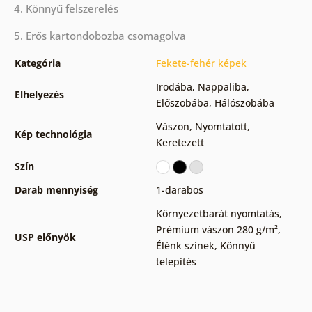
4. Könnyű felszerelés
5. Erős kartondobozba csomagolva
Kategória
Fekete-fehér képek
Irodába
,
Nappaliba
,
Elhelyezés
Előszobába
,
Hálószobába
Vászon
,
Nyomtatott
,
Kép technológia
Keretezett
Szín
Darab mennyiség
1-darabos
Környezetbarát nyomtatás
,
Prémium vászon 280 g/m²
,
USP előnyök
Élénk színek
,
Könnyű
telepítés