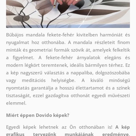
Bűbájos mandala fekete-fehér kivitelben harmóniát és
nyugalmat hoz otthonába. A mandala részleteit finom
minták és geometriai formák szövik át, amelyek felkeltik
a figyelmet. A fekete-fehér árnyalatok elegáns és
modern légkört teremtenek, ideális bármilyen térhez. Ez
a kép nagyszerű választás a nappaliba, dolgozószobába
vagy meditációs helyiségbe. A kiváló minőségű
nyomtatás garantálja a hosszú élettartamot és a színek
tisztaságát, ezzel gazdagítva otthonát egyedi művészeti
elemmel.
Miért éppen Dovido képek?
Egyedi képek lehetnek az Ön otthonában is!
A kép
grafikus tervezőnk munkájának eredménye
,