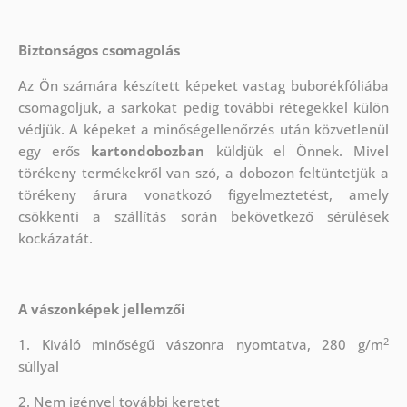
Biztonságos csomagolás
Az Ön számára készített képeket vastag buborékfóliába
csomagoljuk, a sarkokat pedig további rétegekkel külön
védjük.
A képeket a minőségellenőrzés után közvetlenül
egy erős
kartondobozban
küldjük el Önnek. Mivel
törékeny termékekről van szó, a dobozon feltüntetjük a
törékeny árura vonatkozó figyelmeztetést, amely
csökkenti a szállítás során bekövetkező sérülések
kockázatát.
A vászonképek jellemzői
2
1. Kiváló minőségű vászonra nyomtatva, 280 g/m
súllyal
2. Nem igényel további keretet