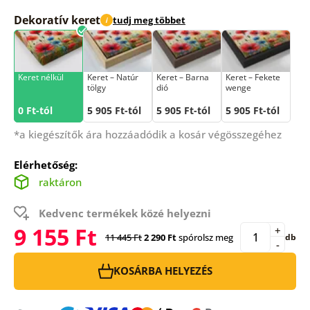
Dekoratív keret
tudj meg többet
i
Keret nélkül
Keret – Natúr
Keret – Barna
Keret – Fekete
tölgy
dió
wenge
0 Ft-tól
5 905 Ft-tól
5 905 Ft-tól
5 905 Ft-tól
*a kiegészítők ára hozzáadódik a kosár végösszegéhez
Elérhetőség:
raktáron
Kedvenc termékek közé helyezni
9 155 Ft
+
11 445 Ft
2 290 Ft
spórolsz meg
db
-
KOSÁRBA HELYEZÉS