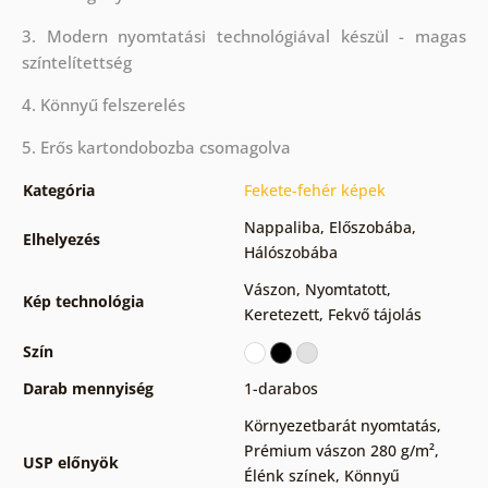
3. Modern nyomtatási technológiával készül - magas
színtelítettség
4. Könnyű felszerelés
5. Erős kartondobozba csomagolva
Kategória
Fekete-fehér képek
Nappaliba
,
Előszobába
,
Elhelyezés
Hálószobába
Vászon
,
Nyomtatott
,
Kép technológia
Keretezett
,
Fekvő tájolás
Szín
Darab mennyiség
1-darabos
Környezetbarát nyomtatás
,
Prémium vászon 280 g/m²
,
USP előnyök
Élénk színek
,
Könnyű