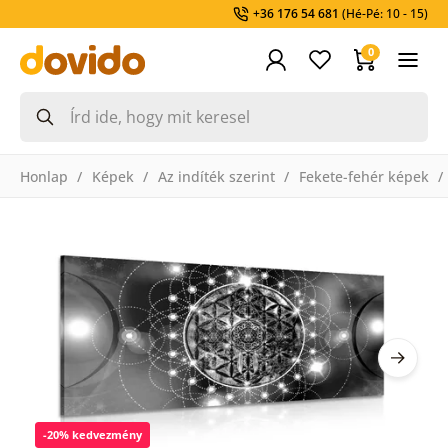
+36 176 54 681
(Hé-Pé: 10 - 15)
0
Honlap
Képek
Az indíték szerint
Fekete-fehér képek
-20% kedvezmény