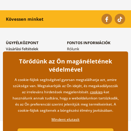
Kövessen minket
ÜGYFÉLKÖZPONT
FONTOS INFORMÁCIÓK
Vásárlási feltételek
Rólunk
Adatvédelem tárolása
Gyakori kérdések
Törődünk az Ön magánéletének
Szállítási és fizetési módok
Blog
Vissza küldés esetében
Kapcsolat
védelmével
Nagykereskedelmi
együttműködés
A cookie-fájlok segítségével gyorsan megtalálhatja azt, amire
szüksége van. Megtakarítják az Ön idejét, és megakadályozzák
az irreleváns hirdetések megjelenítését.
cookies
-kat
használunk annak tudtára, hogy a weboldalunkon tartózkodik,
és az Ön preferenciái szerint jelenítjük meg termékeinket. A
cookie-fájlok segítenek a böngészési élmény javításában.
Mindent elutasít
Copyright ©2019 © Dovido.hu.