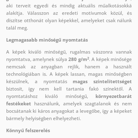
aki
terveit egyedi és mindig aktuális műalkotásokká
alakítja. Válasszon az eredeti motívumok közül, és
díszítse otthonát olyan képekkel, amelyeket csak nálunk
talál meg.
Legmagasabb minőségű nyomtatás
A képek kiváló minőségű, rugalmas vászonra vannak
2
nyomtatva, amelynek súlya
280 g/m
. A képek minősége
nemcsak az anyagban rejlik, hanem a használt
technológiában is. A képek lassan, magas minőségben
készülnek, a nyomtatás
magas színtelítettséget
biztosít, így nem kell tartania fakó színektől. A
nyomtatáshoz kiváló minőségű,
környezetbarát
festékeket
használunk, amelyek szagtalanok és nem
bocsátanak ki káros anyagokat a levegőbe, így a képeket
bármely helyiségben elhelyezheti.
Könnyű felszerelés