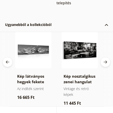
telepítés
Ugyanebből a kollekcióból
Kép látványos
Kép nosztalgikus
K
n
hegyek fekete
zenei hangulat
é
fehérben
ek
Az indíték szerint
Vintage és retró
E
képek
16 665 Ft
4
11 445 Ft