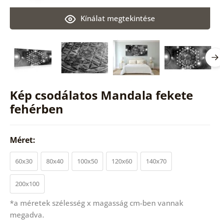
Kínálat megtekintése
Kép csodálatos Mandala fekete
fehérben
Méret:
60x30
80x40
100x50
120x60
140x70
200x100
*a méretek szélesség x magasság cm-ben vannak
megadva.