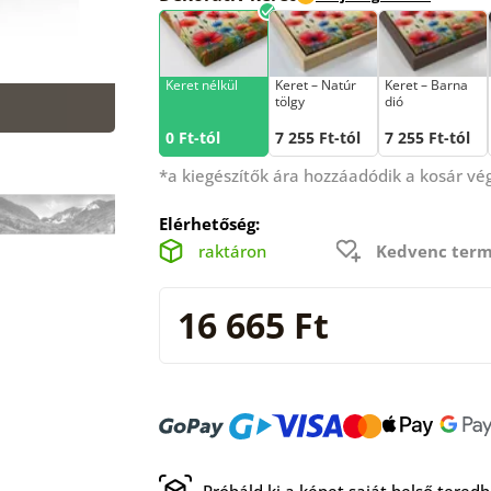
Keret nélkül
Keret – Natúr
Keret – Barna
tölgy
dió
0 Ft-tól
7 255 Ft-tól
7 255 Ft-tól
*a kiegészítők ára hozzáadódik a kosár v
Elérhetőség:
raktáron
Kedvenc term
16 665 Ft
Próbáld ki a képet saját belső tered