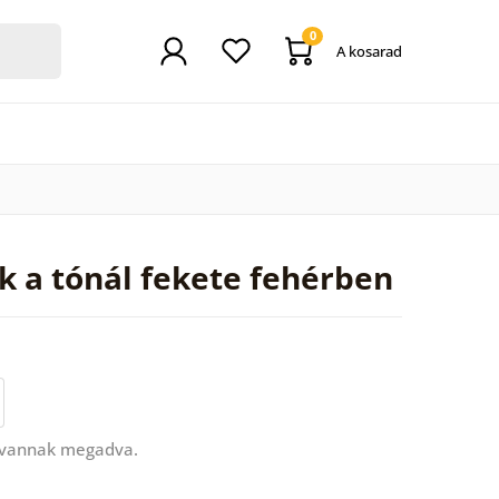
0
A kosarad
k a tónál fekete fehérben
 vannak megadva.