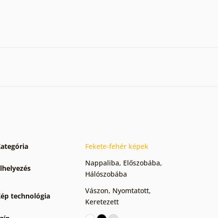
ategória
Fekete-fehér képek
Nappaliba
,
Előszobába
,
lhelyezés
Hálószobába
Vászon
,
Nyomtatott
,
ép technológia
Keretezett