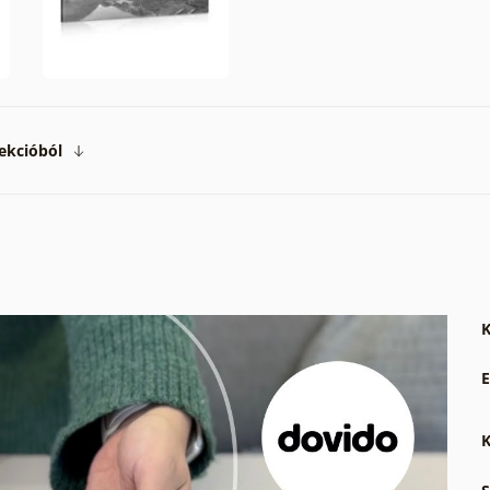
ekcióból
K
E
K