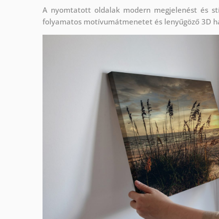
A nyomtatott oldalak modern megjelenést és stí
folyamatos motívumátmenetet és lenyűgöző 3D h