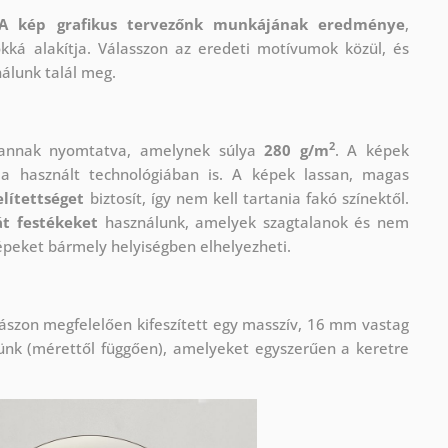
A kép grafikus tervezőnk munkájának eredménye
,
okká alakítja. Válasszon az eredeti motívumok közül, és
nálunk talál meg.
2
vannak nyomtatva, amelynek súlya
280 g/m
. A képek
 használt technológiában is. A képek lassan, magas
lítettséget
biztosít, így nem kell tartania fakó színektől.
t festékeket
használunk, amelyek szagtalanok és nem
épeket bármely helyiségben elhelyezheti.
ászon megfelelően kifeszített egy masszív, 16 mm vastag
ünk (mérettől függően), amelyeket egyszerűen a keretre