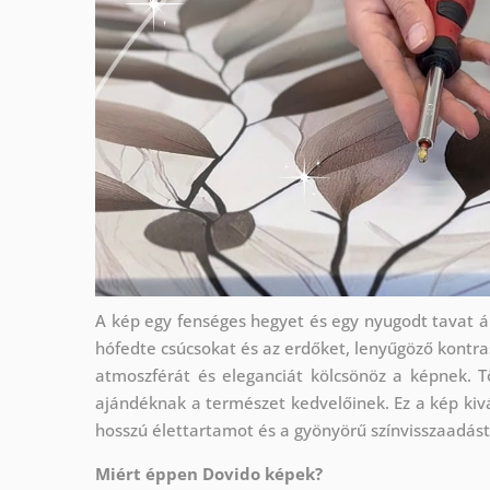
A kép egy fenséges hegyet és egy nyugodt tavat ábr
hófedte csúcsokat és az erdőket, lenyűgöző kontra
atmoszférát és eleganciát kölcsönöz a képnek. T
ajándéknak a természet kedvelőinek. Ez a kép kiv
hosszú élettartamot és a gyönyörű színvisszaadást
Miért éppen Dovido képek?