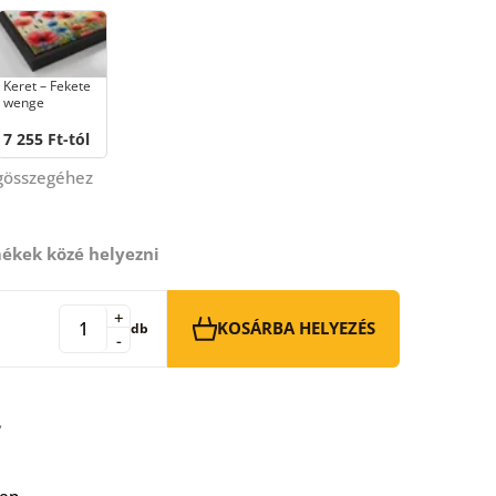
Keret – Fekete
wenge
7 255 Ft-tól
égösszegéhez
ékek közé helyezni
+
KOSÁRBA HELYEZÉS
db
-
ben