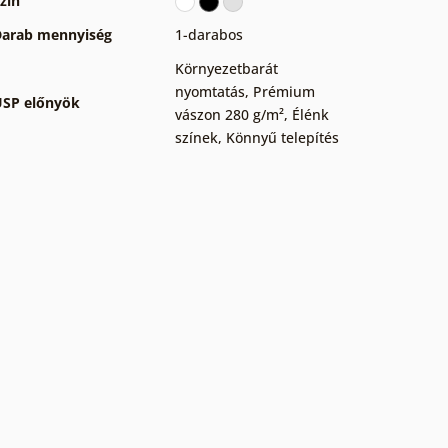
zín
arab mennyiség
1-darabos
Környezetbarát
nyomtatás
,
Prémium
SP előnyök
vászon 280 g/m²
,
Élénk
színek
,
Könnyű telepítés