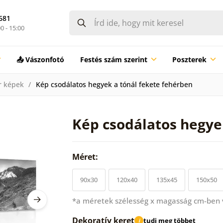
681
0 - 15:00
📤 Vászonfotó
Festés szám szerint
Poszterek
r képek
Kép csodálatos hegyek a tónál fekete fehérben
Kép csodálatos hegye
Méret:
90x30
120x40
135x45
150x50
*a méretek szélesség x magasság cm-ben
Dekoratív keret
tudj meg többet
i