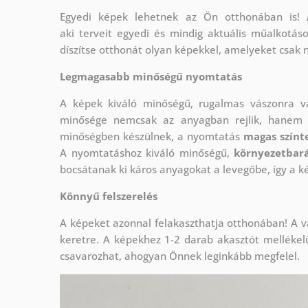
Egyedi képek lehetnek az Ön otthonában is!
aki
terveit egyedi és mindig aktuális műalkotás
díszítse otthonát olyan képekkel, amelyeket csak 
Legmagasabb minőségű nyomtatás
A képek kiváló minőségű, rugalmas vászonra 
minősége nemcsak az anyagban rejlik, hanem a
minőségben készülnek, a nyomtatás
magas színte
A nyomtatáshoz kiváló minőségű,
környezetbará
bocsátanak ki káros anyagokat a levegőbe, így a k
Könnyű felszerelés
A képeket azonnal felakaszthatja otthonában! A v
keretre. A képekhez 1-2 darab akasztót mellékel
csavarozhat, ahogyan Önnek leginkább megfelel.