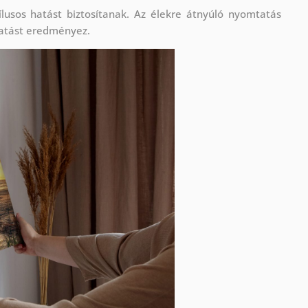
lusos hatást biztosítanak. Az élekre átnyúló nyomtatás
atást eredményez.