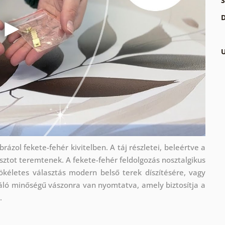
S
D
U
ázol fekete-fehér kivitelben. A táj részletei, beleértve a
sztot teremtenek. A fekete-fehér feldolgozás nosztalgikus
ökéletes választás modern belső terek díszítésére, vagy
áló minőségű vászonra van nyomtatva, amely biztosítja a
.