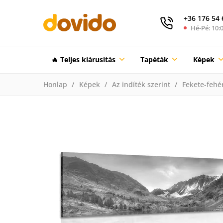
+36 176 54 
Hé-Pé: 10:0
🔥 Teljes kiárusítás
Tapéták
Képek
Honlap
Képek
Az indíték szerint
Fekete-fehé