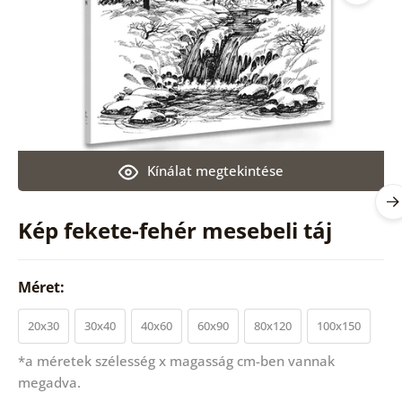
Kínálat megtekintése
Kép fekete-fehér mesebeli táj
Méret:
20x30
30x40
40x60
60x90
80x120
100x150
*a méretek szélesség x magasság cm-ben vannak
megadva.