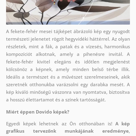
A fekete-fehér mesei tájképet ábrázoló kép egy nyugodt
természeti jelenetet rögzít hegyvidéki háttérrel. Az olyan
részletek, mint a fák, a patak és a vízesés, harmonikus
kompozíciót alkotnak, amely a pihenésre invitál. A
fekete-fehér kivitel elegáns és időtlen megjelenést
kölcsönöz a képnek, amely minden belső térbe illik.
Ideális a természet és a művészet szerelmeseinek, akik
szeretnék otthonukba varázsolni egy darabka mesét. A
kép kiváló minőségű vászonra van nyomtatva, biztosítva
a hosszú élettartamot és a színek tartósságát.
Miért éppen Dovido képek?
Egyedi képek lehetnek az Ön otthonában is!
A kép
grafikus tervezőnk munkájának eredménye
,