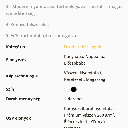
3. Modern nyomtatási technológiával készül - magas
színtelítettség
4. Könnyű felszerelés
5. Erős kartondobozba csomagolva
Kategória
Fekete-fehér képek
Konyhába
,
Nappaliba
,
Elhelyezés
Előszobába
Vászon
,
Nyomtatott
,
Kép technológia
Keretezett
,
Magasság
Szín
Darab mennyiség
1-darabos
Környezetbarát nyomtatás
,
Prémium vászon 280 g/m²
,
USP előnyök
Élénk színek
,
Könnyű