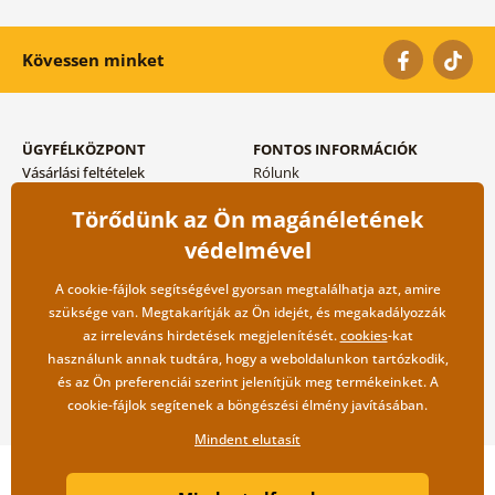
Kövessen minket
ÜGYFÉLKÖZPONT
FONTOS INFORMÁCIÓK
Vásárlási feltételek
Rólunk
Adatvédelem tárolása
Gyakori kérdések
Törődünk az Ön magánéletének
Szállítási és fizetési módok
Blog
Vissza küldés esetében
Kapcsolat
védelmével
Nagykereskedelmi
együttműködés
A cookie-fájlok segítségével gyorsan megtalálhatja azt, amire
szüksége van. Megtakarítják az Ön idejét, és megakadályozzák
az irreleváns hirdetések megjelenítését.
cookies
-kat
használunk annak tudtára, hogy a weboldalunkon tartózkodik,
és az Ön preferenciái szerint jelenítjük meg termékeinket. A
cookie-fájlok segítenek a böngészési élmény javításában.
Mindent elutasít
Copyright ©2019 © Dovido.hu.