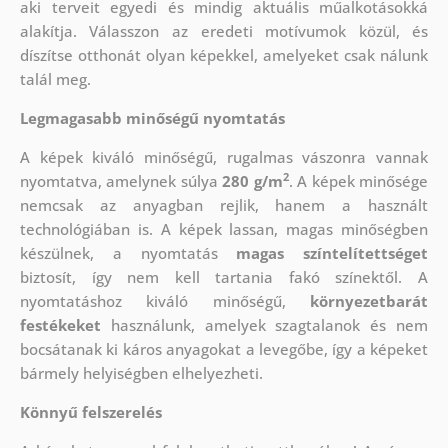
aki
terveit egyedi és mindig aktuális műalkotásokká
alakítja. Válasszon az eredeti motívumok közül, és
díszítse otthonát olyan képekkel, amelyeket csak nálunk
talál meg.
Legmagasabb minőségű nyomtatás
A képek kiváló minőségű, rugalmas vászonra vannak
2
nyomtatva, amelynek súlya
280 g/m
. A képek minősége
nemcsak az anyagban rejlik, hanem a használt
technológiában is. A képek lassan, magas minőségben
készülnek, a nyomtatás
magas színtelítettséget
biztosít, így nem kell tartania fakó színektől. A
nyomtatáshoz kiváló minőségű,
környezetbarát
festékeket
használunk, amelyek szagtalanok és nem
bocsátanak ki káros anyagokat a levegőbe, így a képeket
bármely helyiségben elhelyezheti.
Könnyű felszerelés