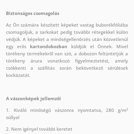
Biztonságos csomagolás
Az Ön számára készített képeket vastag buborékfóliába
csomagoljuk, a sarkokat pedig további rétegekkel külön
védjük.
A képeket a minőségellenőrzés után közvetlenül
egy erős
kartondobozban
küldjük el Önnek. Mivel
törékeny termékekről van szó, a dobozon feltüntetjük a
törékeny árura vonatkozó figyelmeztetést, amely
csökkenti a szállítás során bekövetkező sérülések
kockázatát.
A vászonképek jellemzői
2
1. Kiváló minőségű vászonra nyomtatva, 280 g/m
súllyal
2. Nem igényel további keretet