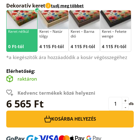
Dekoratív keret
tudj meg többet
i
Keret nélkül
Keret – Natúr
Keret – Barna
Keret – Fekete
tölgy
dió
wenge
0 Ft-tól
4 115 Ft-tól
4 115 Ft-tól
4 115 Ft-tól
*a kiegészítők ára hozzáadódik a kosár végösszegéhez
Elérhetőség:
raktáron
Kedvenc termékek közé helyezni
6 565 Ft
+
db
-
KOSÁRBA HELYEZÉS