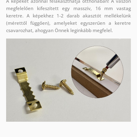
A képeket azonnal felakaszthatja otthonában! A vászon
megfelelően kifeszített egy masszív, 16 mm vastag
keretre. A képekhez 1-2 darab akasztót mellékelünk
(mérettől függően), amelyeket egyszerűen a keretre
csavarozhat, ahogyan Önnek leginkább megfelel.