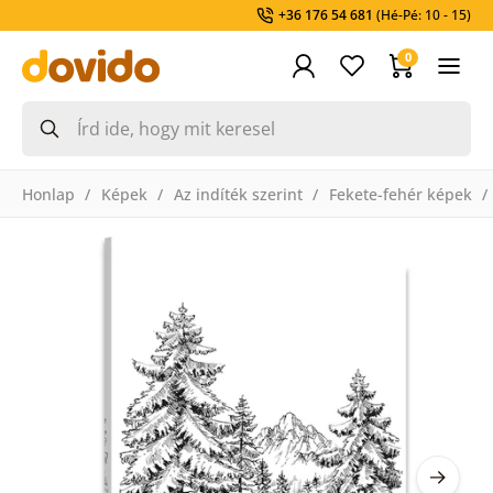
+36 176 54 681
(Hé-Pé: 10 - 15)
0
Honlap
Képek
Az indíték szerint
Fekete-fehér képek