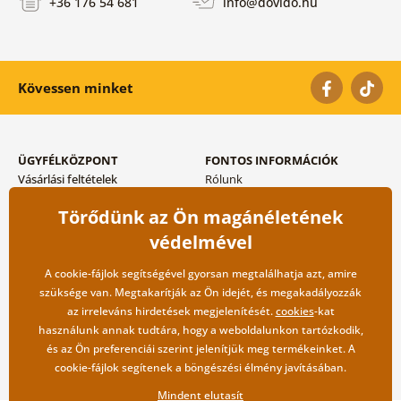
+36 176 54 681
info@dovido.hu
Kövessen minket
ÜGYFÉLKÖZPONT
FONTOS INFORMÁCIÓK
Vásárlási feltételek
Rólunk
Adatvédelem tárolása
Gyakori kérdések
Törődünk az Ön magánéletének
Szállítási és fizetési módok
Blog
Vissza küldés esetében
Kapcsolat
védelmével
Nagykereskedelmi
együttműködés
A cookie-fájlok segítségével gyorsan megtalálhatja azt, amire
szüksége van. Megtakarítják az Ön idejét, és megakadályozzák
az irreleváns hirdetések megjelenítését.
cookies
-kat
használunk annak tudtára, hogy a weboldalunkon tartózkodik,
és az Ön preferenciái szerint jelenítjük meg termékeinket. A
cookie-fájlok segítenek a böngészési élmény javításában.
Mindent elutasít