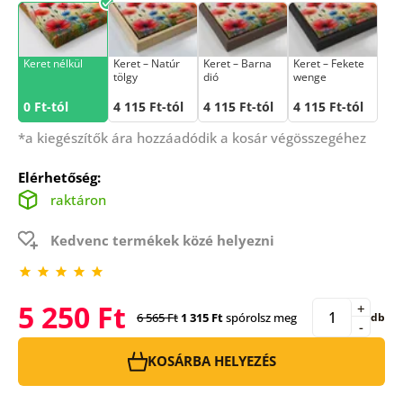
Keret nélkül
Keret – Natúr
Keret – Barna
Keret – Fekete
tölgy
dió
wenge
0 Ft-tól
4 115 Ft-tól
4 115 Ft-tól
4 115 Ft-tól
*a kiegészítők ára hozzáadódik a kosár végösszegéhez
Elérhetőség:
raktáron
Kedvenc termékek közé helyezni
5 250 Ft
+
6 565 Ft
1 315 Ft
spórolsz meg
db
-
KOSÁRBA HELYEZÉS