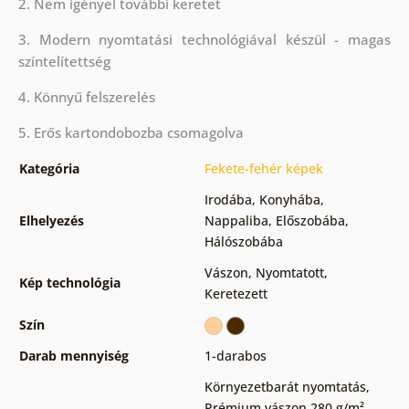
2. Nem igényel további keretet
3. Modern nyomtatási technológiával készül - magas
színtelítettség
4. Könnyű felszerelés
5. Erős kartondobozba csomagolva
Kategória
Fekete-fehér képek
Irodába
,
Konyhába
,
Elhelyezés
Nappaliba
,
Előszobába
,
Hálószobába
Vászon
,
Nyomtatott
,
Kép technológia
Keretezett
Szín
Darab mennyiség
1-darabos
Környezetbarát nyomtatás
,
Prémium vászon 280 g/m²
,