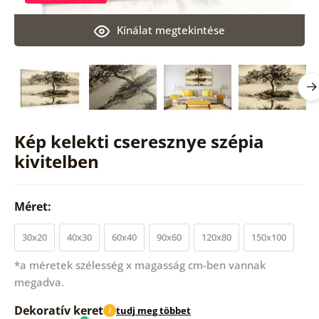
Kínálat megtekintése
Kép kelekti cseresznye szépia
kivitelben
Méret:
30x20
40x30
60x40
90x60
120x80
150x100
*a méretek szélesség x magasság cm-ben vannak
megadva.
Dekoratív keret
tudj meg többet
i