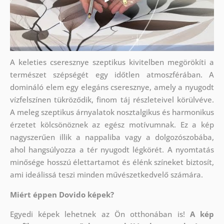
A keleties cseresznye szeptikus kivitelben megörökíti a
természet szépségét egy időtlen atmoszférában. A
domináló elem egy elegáns cseresznye, amely a nyugodt
vízfelszínen tükröződik, finom táj részleteivel körülvéve.
A meleg szeptikus árnyalatok nosztalgikus és harmonikus
érzetet kölcsönöznek az egész motívumnak. Ez a kép
nagyszerűen illik a nappaliba vagy a dolgozószobába,
ahol hangsúlyozza a tér nyugodt légkörét. A nyomtatás
minősége hosszú élettartamot és élénk színeket biztosít,
ami ideálissá teszi minden művészetkedvelő számára.
Miért éppen Dovido képek?
Egyedi képek lehetnek az Ön otthonában is!
A kép