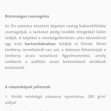
Biztonságos csomagolás
Az Ön számára készített képeket vastag buborékfóliába
csomagoljuk, a sarkokat pedig további rétegekkel külön
védjük.
A képeket a minőségellenőrzés után közvetlenül
egy erős
kartondobozban
küldjük el Önnek. Mivel
törékeny termékekről van szó, a dobozon feltüntetjük a
törékeny árura vonatkozó figyelmeztetést, amely
csökkenti a szállítás során bekövetkező sérülések
kockázatát.
A vászonképek jellemzői
2
1. Kiváló minőségű vászonra nyomtatva, 280 g/m
súllyal