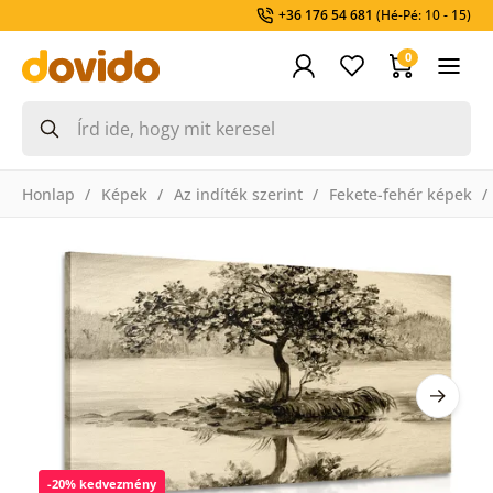
+36 176 54 681
(Hé-Pé: 10 - 15)
0
Honlap
Képek
Az indíték szerint
Fekete-fehér képek
-20% kedvezmény