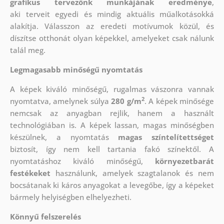
grafikus tervezőnk munkájának eredménye
,
aki
terveit egyedi és mindig aktuális műalkotásokká
alakítja. Válasszon az eredeti motívumok közül, és
díszítse otthonát olyan képekkel, amelyeket csak nálunk
talál meg.
Legmagasabb minőségű nyomtatás
A képek kiváló minőségű, rugalmas vászonra vannak
2
nyomtatva, amelynek súlya
280 g/m
. A képek minősége
nemcsak az anyagban rejlik, hanem a használt
technológiában is. A képek lassan, magas minőségben
készülnek, a nyomtatás
magas színtelítettséget
biztosít, így nem kell tartania fakó színektől. A
nyomtatáshoz kiváló minőségű,
környezetbarát
festékeket
használunk, amelyek szagtalanok és nem
bocsátanak ki káros anyagokat a levegőbe, így a képeket
bármely helyiségben elhelyezheti.
Könnyű felszerelés