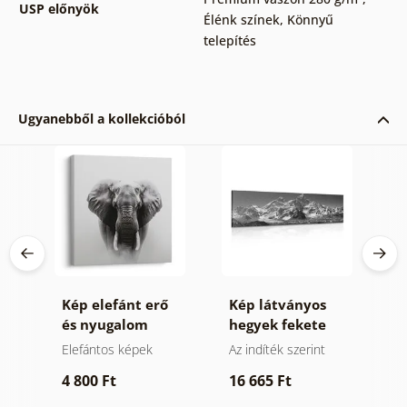
USP előnyök
Élénk színek
,
Könnyű
telepítés
Ugyanebből a kollekcióból
Kép elefánt erő
Kép látványos
K
és nyugalom
hegyek fekete
z
fehérben
ek
Elefántos képek
Az indíték szerint
V
k
4 800 Ft
16 665 Ft
1