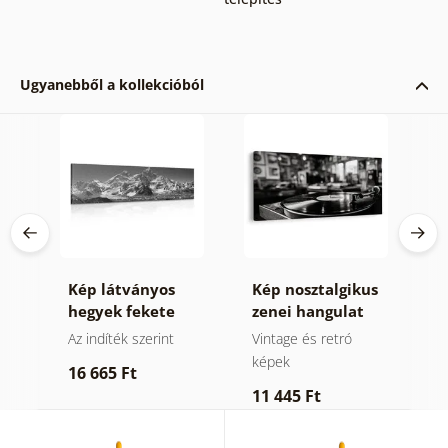
Ugyanebből a kollekcióból
Kép látványos
Kép nosztalgikus
K
n
hegyek fekete
zenei hangulat
é
fehérben
ek
Az indíték szerint
Vintage és retró
E
képek
16 665 Ft
4
11 445 Ft