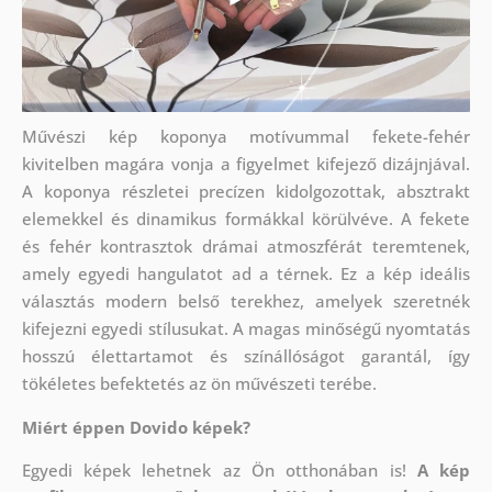
Művészi kép koponya motívummal fekete-fehér
kivitelben magára vonja a figyelmet kifejező dizájnjával.
A koponya részletei precízen kidolgozottak, absztrakt
elemekkel és dinamikus formákkal körülvéve. A fekete
és fehér kontrasztok drámai atmoszférát teremtenek,
amely egyedi hangulatot ad a térnek. Ez a kép ideális
választás modern belső terekhez, amelyek szeretnék
kifejezni egyedi stílusukat. A magas minőségű nyomtatás
hosszú élettartamot és színállóságot garantál, így
tökéletes befektetés az ön művészeti terébe.
Miért éppen Dovido képek?
Egyedi képek lehetnek az Ön otthonában is!
A kép