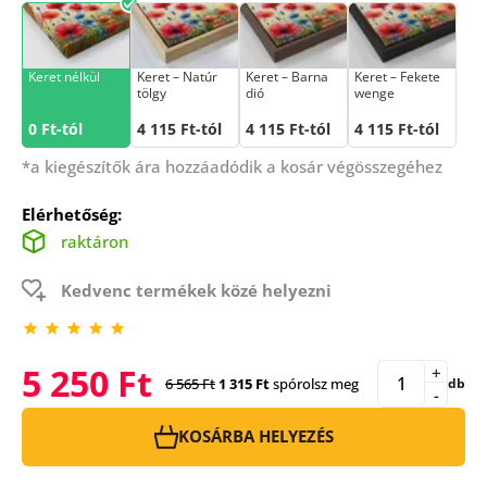
Keret nélkül
Keret – Natúr
Keret – Barna
Keret – Fekete
tölgy
dió
wenge
0 Ft-tól
4 115 Ft-tól
4 115 Ft-tól
4 115 Ft-tól
*a kiegészítők ára hozzáadódik a kosár végösszegéhez
Elérhetőség:
raktáron
Kedvenc termékek közé helyezni
5 250 Ft
+
6 565 Ft
1 315 Ft
spórolsz meg
db
-
KOSÁRBA HELYEZÉS