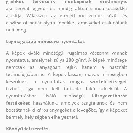
grafikus tervezőnk munkájának eredménye
,
aki
terveit egyedi és mindig aktuális műalkotásokká
alakítja. Válasszon az eredeti motívumok közül, és
díszítse otthonát olyan képekkel, amelyeket csak nálunk
talál meg.
Legmagasabb minőségű nyomtatás
A képek kiváló minőségű, rugalmas vászonra vannak
2
nyomtatva, amelynek súlya
280 g/m
. A képek minősége
nemcsak az anyagban rejlik, hanem a használt
technológiában is. A képek lassan, magas minőségben
készülnek, a nyomtatás
magas színtelítettséget
biztosít, így nem kell tartania fakó színektől. A
nyomtatáshoz kiváló minőségű,
környezetbarát
festékeket
használunk, amelyek szagtalanok és nem
bocsátanak ki káros anyagokat a levegőbe, így a képeket
bármely helyiségben elhelyezheti.
Könnyű felszerelés