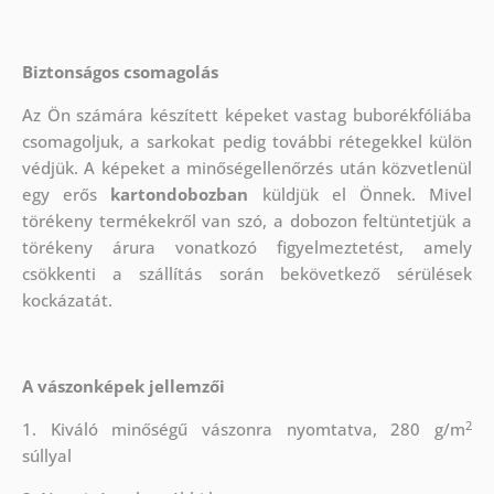
Biztonságos csomagolás
Az Ön számára készített képeket vastag buborékfóliába
csomagoljuk, a sarkokat pedig további rétegekkel külön
védjük.
A képeket a minőségellenőrzés után közvetlenül
egy erős
kartondobozban
küldjük el Önnek. Mivel
törékeny termékekről van szó, a dobozon feltüntetjük a
törékeny árura vonatkozó figyelmeztetést, amely
csökkenti a szállítás során bekövetkező sérülések
kockázatát.
A vászonképek jellemzői
2
1. Kiváló minőségű vászonra nyomtatva, 280 g/m
súllyal