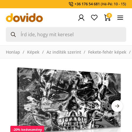
+36 176 54 681
(Hé-Pé: 10 - 15)
0
Honlap
Képek
Az indíték szerint
Fekete-fehér képek
-20% kedvezmény