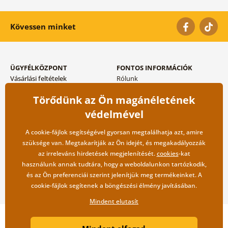
Kövessen minket
ÜGYFÉLKÖZPONT
FONTOS INFORMÁCIÓK
Vásárlási feltételek
Rólunk
Adatvédelem tárolása
Gyakori kérdések
Törődünk az Ön magánéletének
Szállítási és fizetési módok
Blog
Vissza küldés esetében
Kapcsolat
védelmével
Nagykereskedelmi
együttműködés
A cookie-fájlok segítségével gyorsan megtalálhatja azt, amire
szüksége van. Megtakarítják az Ön idejét, és megakadályozzák
az irreleváns hirdetések megjelenítését.
cookies
-kat
használunk annak tudtára, hogy a weboldalunkon tartózkodik,
és az Ön preferenciái szerint jelenítjük meg termékeinket. A
cookie-fájlok segítenek a böngészési élmény javításában.
Mindent elutasít
Copyright ©2019 © Dovido.hu.