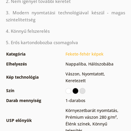
2. Nem igényel további keretet
3. Modern nyomtatási technológiával készül - magas
színtelítettség
4. Könnyű felszerelés
5. Erős kartondobozba csomagolva
Kategória
Fekete-fehér képek
Elhelyezés
Nappaliba
,
Hálószobába
Vászon
,
Nyomtatott
,
Kép technológia
Keretezett
Szín
Darab mennyiség
1-darabos
Környezetbarát nyomtatás
,
Prémium vászon 280 g/m²
,
USP előnyök
Élénk színek
,
Könnyű
telepítés