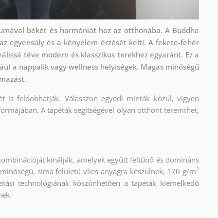
vumával békét és harmóniát hoz az otthonába. A Buddha
 az egyensúly és a kényelem érzését kelti. A fekete-fehér
ideálissá téve modern és klasszikus terekhez egyaránt. Ez a
dául a nappalik vagy wellness helyiségek. Magas minőségű
lmazást.
ét is feldobhatják. Válasszon egyedi minták közül, vigyen
formájában. A tapéták segítségével olyan otthont teremthet,
kombinációját kínálják, amelyek együtt feltűnő és domináns
2
 minőségű, sima felületű vlies anyagra készülnek, 170 g/m
atási technológiának köszönhetően a tapéták kiemelkedő
nek.