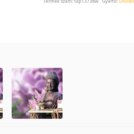
Termék szám: tap1373bw Gyártó:
Dovido