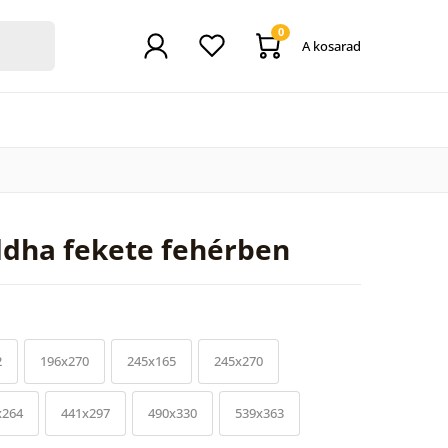
0
A kosarad
ddha fekete fehérben
2
196x270
245x165
245x270
x264
441x297
490x330
539x363