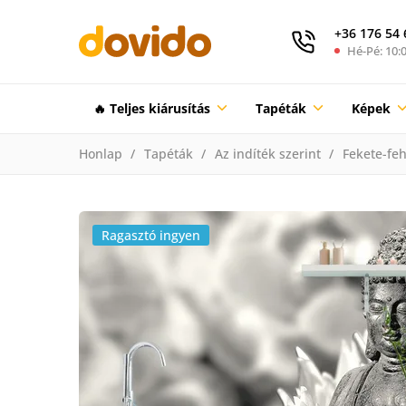
+36 176 54 
Hé-Pé: 10:0
🔥 Teljes kiárusítás
Tapéták
Képek
Honlap
Tapéták
Az indíték szerint
Fekete-feh
Ragasztó ingyen