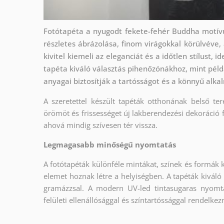
Fotótapéta a nyugodt fekete-fehér Buddha motí
részletes ábrázolása, finom virágokkal körülvéve,
kivitel kiemeli az eleganciát és a időtlen stílust, 
tapéta kiváló választás pihenőzónákhoz, mint pél
anyagai biztosítják a tartósságot és a könnyű alka
A szeretettel készült tapéták otthonának belső ter
örömöt és frissességet új lakberendezési dekoráció 
ahová mindig szívesen tér vissza.
Legmagasabb minőségű nyomtatás
A fotótapéták különféle mintákat, színek és formák 
elemet hoznak létre a helyiségben. A tapéták kiváló
gramázzsal. A modern UV-led tintasugaras nyomt
felületi ellenállósággal és színtartóssággal rendelkez