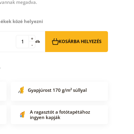
 vannak megadva.
ékek közé helyezni
+
KOSÁRBA HELYEZÉS
db
-
Gyapjúrost 170 g/m² súllyal
A ragasztót a fotótapétához
ingyen kapják