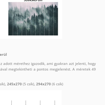
erül
adott mérethez igazodik, ami gyakran azt jelenti, hogy
sával megtekintheti a pontos megjelenést. A méretek 49
sík),
245x270
(5 csík),
294x270
(6 csík)