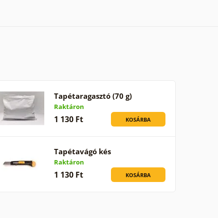
Tapétaragasztó (70 g)
Raktáron
1 130 Ft
KOSÁRBA
Tapétavágó kés
Raktáron
1 130 Ft
KOSÁRBA