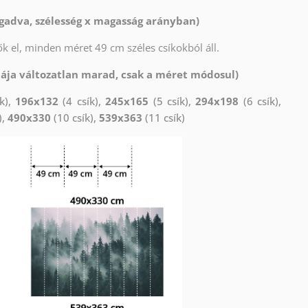
gadva, szélesség x magasság arányban)
k el, minden méret 49 cm széles csíkokból áll.
tája változatlan marad, csak a méret módosul)
k),
196x132
(4 csík),
245x165
(5 csík),
294x198
(6 csík),
),
490x330
(10 csík),
539x363
(11 csík)