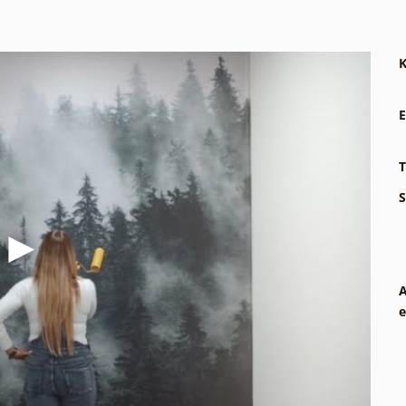
K
E
T
S
A
e