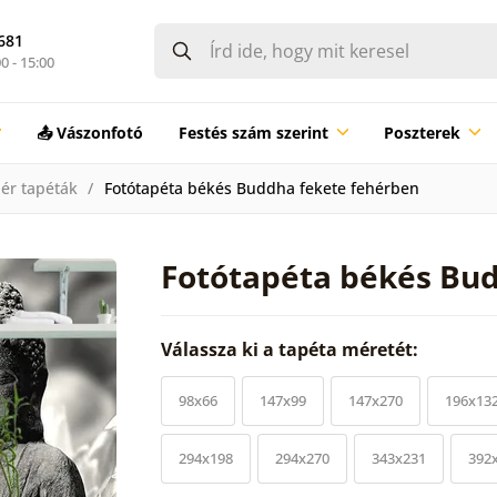
681
0 - 15:00
📤 Vászonfotó
Festés szám szerint
Poszterek
ér tapéták
Fotótapéta békés Buddha fekete fehérben
Fotótapéta békés Bu
Válassza ki a tapéta méretét:
98x66
147x99
147x270
196x13
294x198
294x270
343x231
392