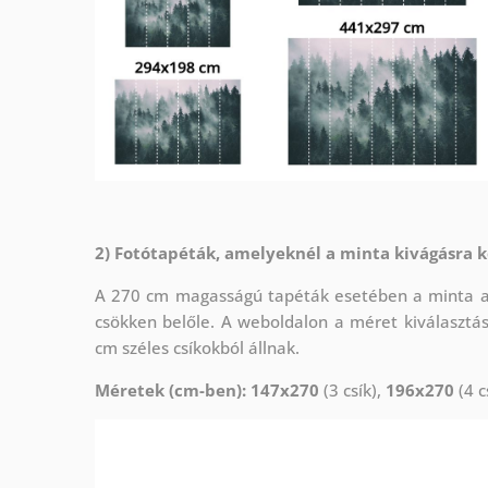
2) Fotótapéták, amelyeknél a minta kivágásra k
A 270 cm magasságú tapéták esetében a minta az 
csökken belőle. A weboldalon a méret kiválasztá
cm széles csíkokból állnak.
Méretek (cm-ben): 147x270
(3 csík),
196x270
(4 c