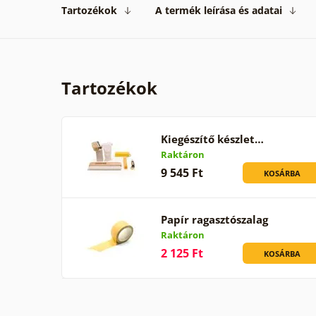
Tartozékok
A termék leírása és adatai
Tartozékok
Kiegészítő készlet…
Raktáron
9 545 Ft
KOSÁRBA
Papír ragasztószalag
Raktáron
2 125 Ft
KOSÁRBA