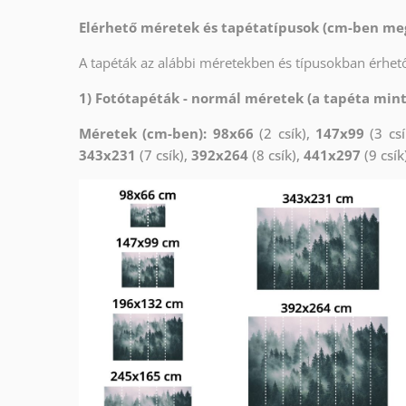
Elérhető méretek és tapétatípusok (cm-ben me
A tapéták az alábbi méretekben és típusokban érhető
1) Fotótapéták - normál méretek (a tapéta min
Méretek (cm-ben): 98x66
(2 csík),
147x99
(3 csí
343x231
(7 csík),
392x264
(8 csík),
441x297
(9 csík