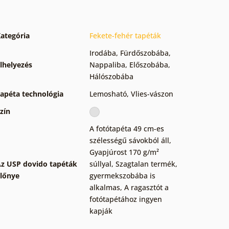
ategória
Fekete-fehér tapéták
Irodába
,
Fürdőszobába
,
lhelyezés
Nappaliba
,
Előszobába
,
Hálószobába
apéta technológia
Lemosható
,
Vlies-vászon
zín
A fotótapéta 49 cm-es
szélességű sávokból áll
,
Gyapjúrost 170 g/m²
z USP dovido tapéták
súllyal
,
Szagtalan termék,
lőnye
gyermekszobába is
alkalmas
,
A ragasztót a
fotótapétához ingyen
kapják