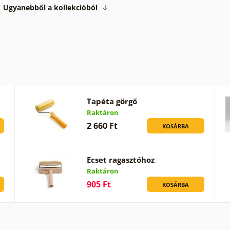
Ugyanebből a kollekcióból
Tapéta görgő
Raktáron
2 660 Ft
KOSÁRBA
Ecset ragasztóhoz
Raktáron
905 Ft
KOSÁRBA