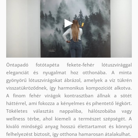
Öntapadó fotótapéta fekete-fehér lótuszvirággal
eleganciát és nyugalmat hoz otthonába. A minta
gyönyörű lótuszvirágokat ábrázol, amelyek a víz tükrén
visszatükröződnek, így harmonikus kompozíciót alkotva.
A finom fehér virágok kontrasztban állnak a sötét
háttérrel, ami fokozza a kényelmes és pihentető légkört.
Tökéletes választás nappaliba, hálószobába vagy
wellness térbe, ahol kiemeli a természet szépségét. A
kiváló minőségű anyag hosszú élettartamot és könnyű
felhelyezést biztosít, így otthona hamarosan átalakulhat.