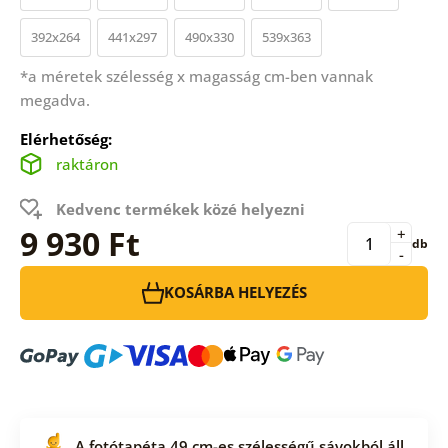
392x264
441x297
490x330
539x363
*a méretek szélesség x magasság cm-ben vannak
megadva.
Elérhetőség:
raktáron
Kedvenc termékek közé helyezni
9 930 Ft
+
db
-
KOSÁRBA HELYEZÉS
A fotótapéta 49 cm-es szélességű sávokból áll