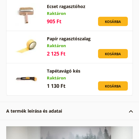
Ecset ragasztóhoz
Raktáron
905 Ft
KOSÁRBA
Papír ragasztószalag
Raktáron
2 125 Ft
KOSÁRBA
Tapétavágó kés
Raktáron
1 130 Ft
KOSÁRBA
A termék leírása és adatai