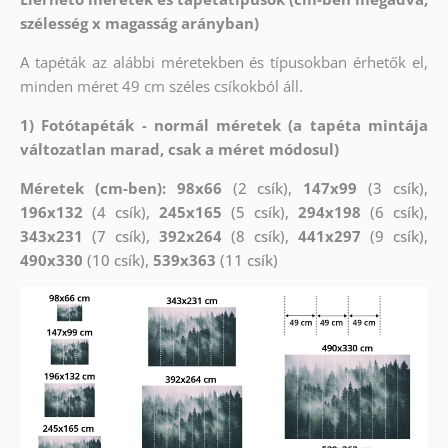
szélesség x magasság arányban)
A tapéták az alábbi méretekben és típusokban érhetők el,
minden méret 49 cm széles csíkokból áll.
1) Fotótapéták - normál méretek (a tapéta mintája
változatlan marad, csak a méret módosul)
Méretek (cm-ben): 98x66
(2 csík),
147x99
(3 csík),
196x132
(4 csík),
245x165
(5 csík),
294x198
(6 csík),
343x231
(7 csík),
392x264
(8 csík),
441x297
(9 csík),
490x330
(10 csík),
539x363
(11 csík)