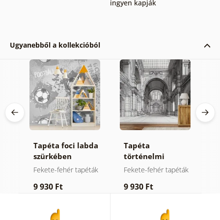
ingyen kapják
Ugyanebből a kollekcióból
ta
Tapéta foci labda
Tapéta
Ö
szürkében
történelmi
f
építészet fekete-
h
Fekete-fehér tapéták
Fekete-fehér tapéták
Ö
fehér rajzban
f
9 930 Ft
9 930 Ft
1