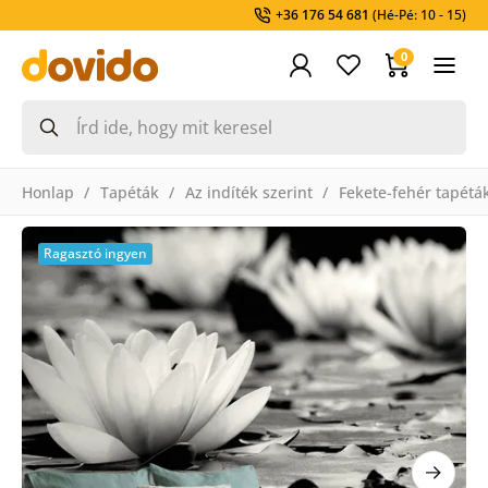
+36 176 54 681
(Hé-Pé: 10 - 15)
0
Honlap
Tapéták
Az indíték szerint
Fekete-fehér tapétá
Ragasztó ingyen