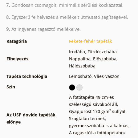
7.
Gondosan csomagolt, minimális sérülési kockázattal.
8.
Egyszerű felhelyezés a mellékelt útmutató segítségével.
9.
Az ingyenes ragasztó mellékelve.
Kategória
Fekete-fehér tapéták
Irodába
,
Fürdőszobába
,
Elhelyezés
Nappaliba
,
Előszobába
,
Hálószobába
Tapéta technológia
Lemosható
,
Vlies-vászon
Szín
A fotótapéta 49 cm-es
szélességű sávokból áll
,
Gyapjúrost 170 g/m² súllyal
,
Az USP dovido tapéták
Szagtalan termék,
előnye
gyermekszobába is alkalmas
,
A ragasztót a fotótapétához