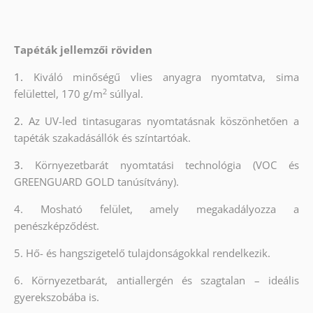
Tapéták jellemzői röviden
1.
Kiváló minőségű vlies anyagra nyomtatva, sima
2
felülettel, 170 g/m
súllyal.
2.
Az UV-led tintasugaras nyomtatásnak köszönhetően a
tapéták szakadásállók és színtartóak.
3.
Környezetbarát nyomtatási technológia (VOC és
GREENGUARD GOLD tanúsítvány).
4. Mosható felület, amely megakadályozza a
penészképződést.
5. Hő- és hangszigetelő tulajdonságokkal rendelkezik.
6. Környezetbarát, antiallergén és szagtalan – ideális
gyerekszobába is.