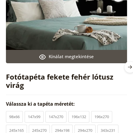
Kínálat megtekintése
Fotótapéta fekete fehér lótusz
virág
Válassza ki a tapéta méretét:
98x66
147x99
147x270
196x132
196x270
245x165
245x270
294x198
294x270
343x231