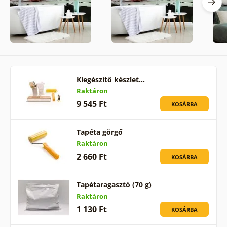
Kiegészítő készlet…
Raktáron
9 545 Ft
KOSÁRBA
Tapéta görgő
Raktáron
2 660 Ft
KOSÁRBA
Tapétaragasztó (70 g)
Raktáron
1 130 Ft
KOSÁRBA