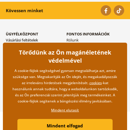
Kövessen minket
ÜGYFÉLKÖZPONT
FONTOS INFORMÁCIÓK
Vásárlási feltételek
Rólunk
Adatvédelem tárolása
Gyakori kérdések
Törődünk az Ön magánéletének
Szállítási és fizetési módok
Blog
Vissza küldés esetében
Kapcsolat
védelmével
Nagykereskedelmi
együttműködés
A cookie-fájlok segítségével gyorsan megtalálhatja azt, amire
szüksége van. Megtakarítják az Ön idejét, és megakadályozzák
az irreleváns hirdetések megjelenítését.
cookies
-kat
használunk annak tudtára, hogy a weboldalunkon tartózkodik,
és az Ön preferenciái szerint jelenítjük meg termékeinket. A
cookie-fájlok segítenek a böngészési élmény javításában.
Mindent elutasít
Copyright ©2019 © Dovido.hu.
Mindent elfogad
Webdesign
Litvanyi.sk
| A webáruházat készítette