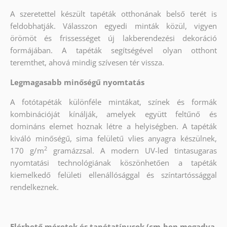
A szeretettel készült tapéták otthonának belső terét is
feldobhatják. Válasszon egyedi minták közül, vigyen
örömöt és frissességet új lakberendezési dekoráció
formájában. A tapéták segítségével olyan otthont
teremthet, ahová mindig szívesen tér vissza.
Legmagasabb minőségű nyomtatás
A fotótapéták különféle mintákat, színek és formák
kombinációját kínálják, amelyek együtt feltűnő és
domináns elemet hoznak létre a helyiségben. A tapéták
kiváló minőségű, sima felületű vlies anyagra készülnek,
2
170 g/m
gramázzsal. A modern UV-led tintasugaras
nyomtatási technológiának köszönhetően a tapéták
kiemelkedő felületi ellenállósággal és színtartóssággal
rendelkeznek.
Elérhető méretek és tapétatípusok (cm-ben megadva,