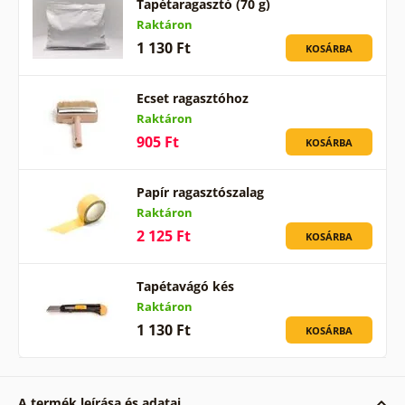
Tapétaragasztó (70 g)
Raktáron
1 130 Ft
KOSÁRBA
Ecset ragasztóhoz
Raktáron
905 Ft
KOSÁRBA
Papír ragasztószalag
Raktáron
2 125 Ft
KOSÁRBA
Tapétavágó kés
Raktáron
1 130 Ft
KOSÁRBA
A termék leírása és adatai