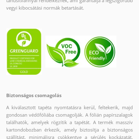
tanúsítvánnyal rendelkeznek, ami garantálja a legszigorúbb
vegyi kibocsátási normák betartását.
Biztonságos csomagolás
A kiválasztott tapéta nyomtatásra kerül, feltekerik, majd
gondosan védőfóliába csomagolják. A fólián papírszalagok
találhatók, amelyek rögzítik a tapétát. A termék masszív
kartondobozban érkezik, amely biztosítja a biztonságos
szállítást, minimálisra csökkentve a sérülés kockázatát.