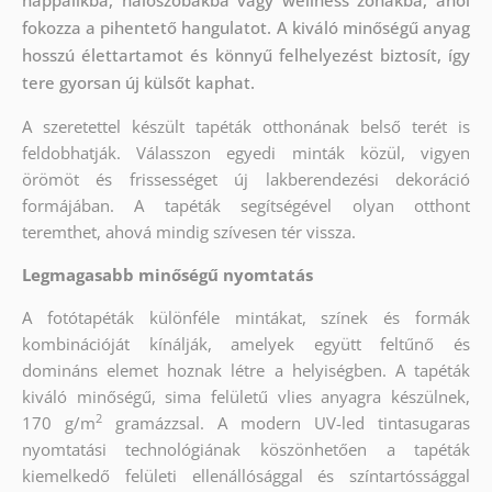
fokozza a pihentető hangulatot. A kiváló minőségű anyag
hosszú élettartamot és könnyű felhelyezést biztosít, így
tere gyorsan új külsőt kaphat.
A szeretettel készült tapéták otthonának belső terét is
feldobhatják. Válasszon egyedi minták közül, vigyen
örömöt és frissességet új lakberendezési dekoráció
formájában. A tapéták segítségével olyan otthont
teremthet, ahová mindig szívesen tér vissza.
Legmagasabb minőségű nyomtatás
A fotótapéták különféle mintákat, színek és formák
kombinációját kínálják, amelyek együtt feltűnő és
domináns elemet hoznak létre a helyiségben. A tapéták
kiváló minőségű, sima felületű vlies anyagra készülnek,
2
170 g/m
gramázzsal. A modern UV-led tintasugaras
nyomtatási technológiának köszönhetően a tapéták
kiemelkedő felületi ellenállósággal és színtartóssággal