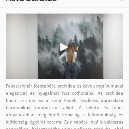
Fekete-fehér fotótapéta orchidea és kövek motívumával
eleganciát és nyugalmat hoz otthonába. Az orchidea
finom szirmai és a sima kövek részletes ábrázolása
harmonikus kompozíciót alkot. A fekete és fehér
árnyalataiban megjelenő színvilág a kifinomultság és
időtlenség légkörét teremt. Ez a tapéta ideális választás
nappalikba, hálószobákba vagy wellness zónákba, ahol