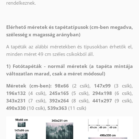
rendelkeznek.
Elérhető méretek és tapétatípusok (cm-ben megadva,
szélesség x magasság arányban)
A tapéták az alábbi méretekben és típusokban érhetők el,
minden méret 49 cm széles csíkokból áll.
1) Fotótapéták - normál méretek (a tapéta mintája
változatlan marad, csak a méret módosul)
Méretek (cm-ben): 98x66
(2 csík),
147x99
(3 csík),
196x132
(4 csík),
245x165
(5 csík),
294x198
(6 csík),
343x231
(7 csík),
392x264
(8 csík),
441x297
(9 csík),
490x330
(10 csík),
539x363
(11 csík)