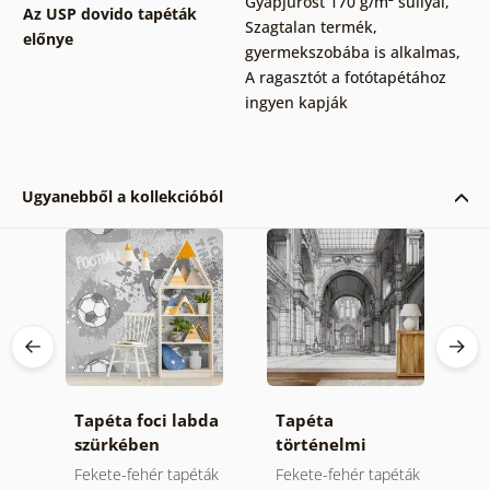
Gyapjúrost 170 g/m² súllyal
,
Az USP dovido tapéták
Szagtalan termék,
előnye
gyermekszobába is alkalmas
,
A ragasztót a fotótapétához
ingyen kapják
Ugyanebből a kollekcióból
Tapéta foci labda
Tapéta
Ö
szürkében
történelmi
f
e
építészet fekete-
h
ták
Fekete-fehér tapéták
Fekete-fehér tapéták
Ö