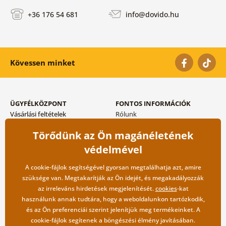
+36 176 54 681
info@dovido.hu
Kövessen minket
ÜGYFÉLKÖZPONT
FONTOS INFORMÁCIÓK
Vásárlási feltételek
Rólunk
Adatvédelem tárolása
Gyakori kérdések
Törődünk az Ön magánéletének
Szállítási és fizetési módok
Blog
Vissza küldés esetében
Kapcsolat
védelmével
Nagykereskedelmi
együttműködés
A cookie-fájlok segítségével gyorsan megtalálhatja azt, amire
szüksége van. Megtakarítják az Ön idejét, és megakadályozzák
az irreleváns hirdetések megjelenítését.
cookies
-kat
használunk annak tudtára, hogy a weboldalunkon tartózkodik,
és az Ön preferenciái szerint jelenítjük meg termékeinket. A
cookie-fájlok segítenek a böngészési élmény javításában.