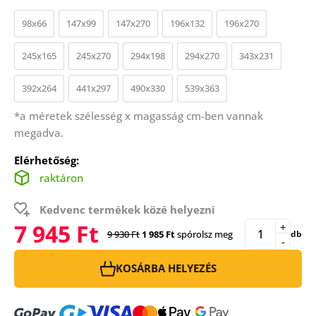
98x66
147x99
147x270
196x132
196x270
245x165
245x270
294x198
294x270
343x231
392x264
441x297
490x330
539x363
*a méretek szélesség x magasság cm-ben vannak
megadva.
Elérhetőség:
raktáron
Kedvenc termékek közé helyezni
7 945 Ft
+
9 930 Ft
1 985 Ft
spórolsz meg
db
-
KOSÁRBA HELYEZÉS