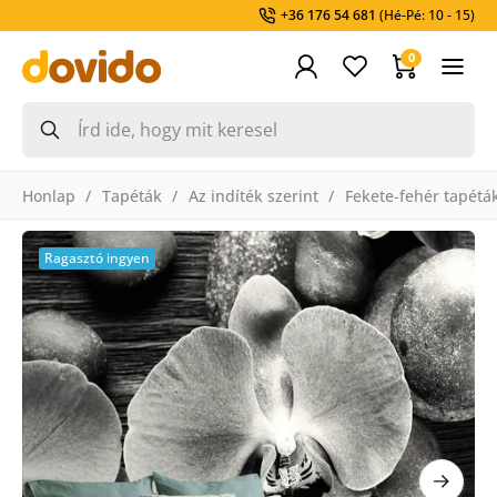
+36 176 54 681
(Hé-Pé: 10 - 15)
0
Honlap
Tapéták
Az indíték szerint
Fekete-fehér tapétá
Ragasztó ingyen