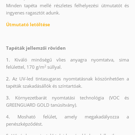
Minden tapéta mellé részletes felhelyezési útmutatót és
ingyenes ragasztót adunk.
Útmutató letöltése
Tapéták jellemzői röviden
1.
Kiváló minőségű vlies anyagra nyomtatva, sima
2
felülettel, 170 g/m
súllyal.
2.
Az UV-led tintasugaras nyomtatásnak köszönhetően a
tapéták szakadásállók és színtartóak.
3.
Környezetbarát nyomtatási technológia (VOC és
GREENGUARD GOLD tanúsítvány).
4. Mosható felület, amely megakadályozza a
penészképződést.