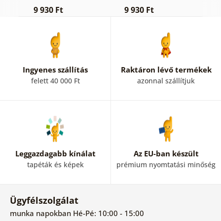
fehér rajzban
f
9 930 Ft
9 930 Ft
1
Ingyenes szállítás
Raktáron lévő termékek
felett 40 000 Ft
azonnal szállítjuk
Leggazdagabb kínálat
Az EU-ban készült
tapéták és képek
prémium nyomtatási minőség
Ügyfélszolgálat
munka napokban Hé-Pé: 10:00 - 15:00