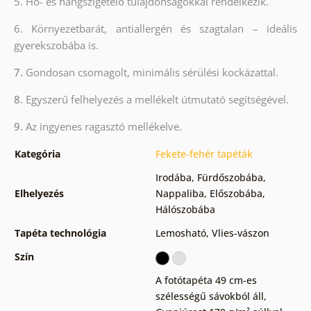
5. Hő- és hangszigetelő tulajdonságokkal rendelkezik.
6. Környezetbarát, antiallergén és szagtalan – ideális
gyerekszobába is.
7.
Gondosan csomagolt, minimális sérülési kockázattal.
8.
Egyszerű felhelyezés a mellékelt útmutató segítségével.
9.
Az ingyenes ragasztó mellékelve.
Kategória
Fekete-fehér tapéták
Irodába
,
Fürdőszobába
,
Elhelyezés
Nappaliba
,
Előszobába
,
Hálószobába
Tapéta technológia
Lemosható
,
Vlies-vászon
Szín
A fotótapéta 49 cm-es
szélességű sávokból áll
,